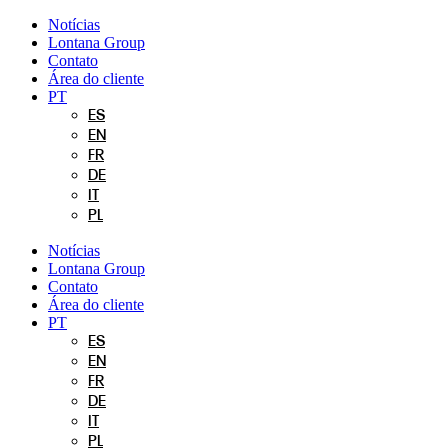
Pular
Notícias
para
Lontana Group
o
Contato
conteúdo
Área do cliente
PT
ES
EN
FR
DE
IT
PL
Notícias
Lontana Group
Contato
Área do cliente
PT
ES
EN
FR
DE
IT
PL