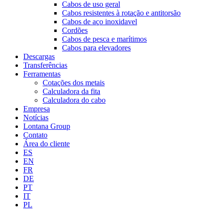
Cabos de uso geral
Cabos resistentes à rotação e antitorsão
Cabos de aço inoxidavel
Cordões
Cabos de pesca e marítimos
Cabos para elevadores
Descargas
Transferências
Ferramentas
Cotações dos metais
Calculadora da fita
Calculadora do cabo
Empresa
Notícias
Lontana Group
Contato
Área do cliente
ES
EN
FR
DE
PT
IT
PL