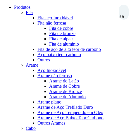
Produtos
Fita
Pesquisa
Fita aço Inoxidável
Fita não ferrosa
Fita de cobre
Fita de bronze
Fita de alpaca
Fita de alumínio
Fita de aço de alto teor de carbono
Aço baixo teor carbono
Outros
Arame
Aço Inoxidável
Arame não ferroso
Arame de Latão
Arame de Cobre
Arame de Bronze
Arame de Alumínio
Arame plano
Arame de Aço Trefilado Duro
Arame de Aço Temperado em Óleo
Arame de Aço Baixo Teor Carbono
Outros Arames
Cabo