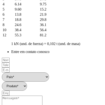
4
6.14
9.75
5
9.60
15.2
6
13.8
21.9
7
18.8
29.8
8
24.6
36.1
10
38.4
56.4
12
55.3
81.2
1 kN (und. de fuerza) = 0,102 t (und. de masa)
Entre em contato conosco