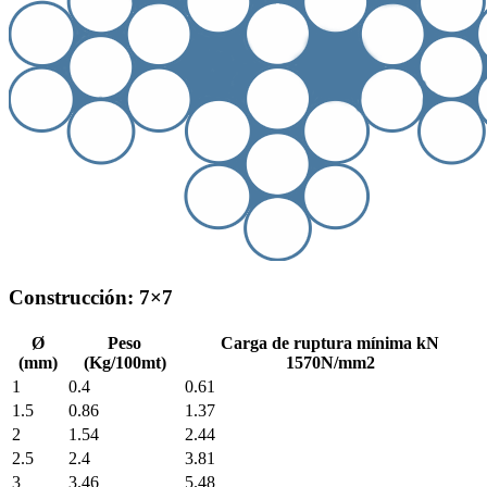
Construcción: 7×7
Ø
Peso
Carga de ruptura mínima kN
(mm)
(Kg/100mt)
1570N/mm2
1
0.4
0.61
1.5
0.86
1.37
2
1.54
2.44
2.5
2.4
3.81
3
3.46
5.48