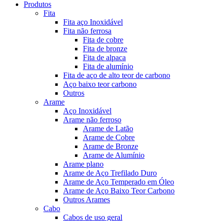
Produtos
Fita
Fita aço Inoxidável
Fita não ferrosa
Fita de cobre
Fita de bronze
Fita de alpaca
Fita de alumínio
Fita de aço de alto teor de carbono
Aço baixo teor carbono
Outros
Arame
Aço Inoxidável
Arame não ferroso
Arame de Latão
Arame de Cobre
Arame de Bronze
Arame de Alumínio
Arame plano
Arame de Aço Trefilado Duro
Arame de Aço Temperado em Óleo
Arame de Aço Baixo Teor Carbono
Outros Arames
Cabo
Cabos de uso geral