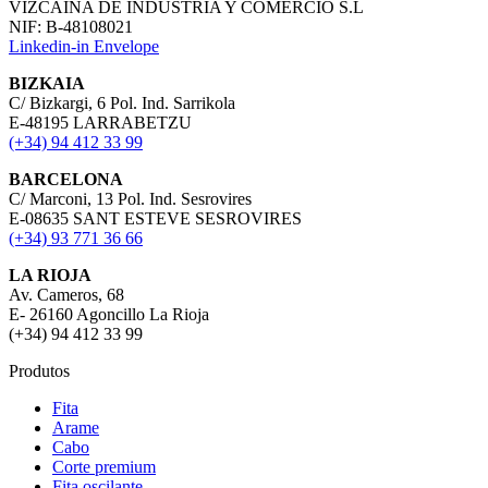
VIZCAÍNA DE INDUSTRIA Y COMERCIO S.L
NIF: B-48108021
Linkedin-in
Envelope
BIZKAIA
C/ Bizkargi, 6 Pol. Ind. Sarrikola
E-48195 LARRABETZU
(+34) 94 412 33 99
BARCELONA
C/ Marconi, 13 Pol. Ind. Sesrovires
E-08635 SANT ESTEVE SESROVIRES
(+34) 93 771 36 66
LA RIOJA
Av. Cameros, 68
E- 26160 Agoncillo La Rioja
(+34) 94 412 33 99
Produtos
Fita
Arame
Cabo
Corte premium
Fita oscilante