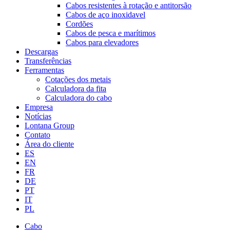
Cabos resistentes à rotação e antitorsão
Cabos de aço inoxidavel
Cordões
Cabos de pesca e marítimos
Cabos para elevadores
Descargas
Transferências
Ferramentas
Cotações dos metais
Calculadora da fita
Calculadora do cabo
Empresa
Notícias
Lontana Group
Contato
Área do cliente
ES
EN
FR
DE
PT
IT
PL
Cabo