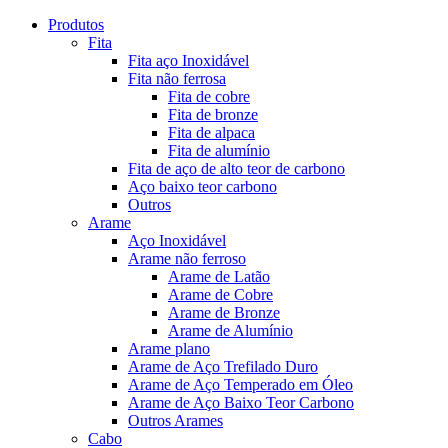
Produtos
Fita
Fita aço Inoxidável
Fita não ferrosa
Fita de cobre
Fita de bronze
Fita de alpaca
Fita de alumínio
Fita de aço de alto teor de carbono
Aço baixo teor carbono
Outros
Arame
Aço Inoxidável
Arame não ferroso
Arame de Latão
Arame de Cobre
Arame de Bronze
Arame de Alumínio
Arame plano
Arame de Aço Trefilado Duro
Arame de Aço Temperado em Óleo
Arame de Aço Baixo Teor Carbono
Outros Arames
Cabo