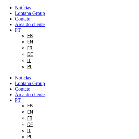
Pular
Notícias
para
Lontana Group
o
Contato
conteúdo
Área do cliente
PT
ES
EN
FR
DE
IT
PL
Notícias
Lontana Group
Contato
Área do cliente
PT
ES
EN
FR
DE
IT
PL