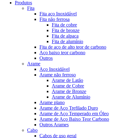
Produtos
Fita
Fita aço Inoxidável
Fita não ferrosa
Fita de cobre
Fita de bronze
Fita de alpaca
Fita de alumínio
Fita de aço de alto teor de carbono
Aço baixo teor carbono
Outros
Arame
Aço Inoxidável
Arame não ferroso
Arame de Latão
Arame de Cobre
Arame de Bronze
Arame de Alumínio
Arame plano
Arame de Aço Trefilado Duro
Arame de Aço Temperado em Óleo
Arame de Aço Baixo Teor Carbono
Outros Arames
Cabo
Cabos de uso geral