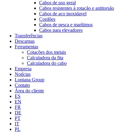
Cabos de uso geral
Cabos resistentes à rotação e antitorsão
Cabos de aço inoxidavel
Cordões
Cabos de pesca e marítimos
Cabos para elevadores
Transferências
Descargas
Ferramentas
Cotações dos metais
Calculadora da fita
Calculadora do cabo
Empresa
Notícias
Lontana Group
Contato
Área do cliente
ES
EN
FR
DE
PT
IT
PL