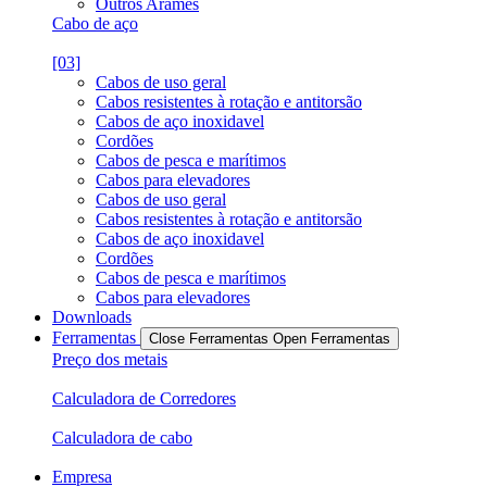
Outros Arames
Cabo de aço
[03]
Cabos de uso geral
Cabos resistentes à rotação e antitorsão
Cabos de aço inoxidavel
Cordões
Cabos de pesca e marítimos
Cabos para elevadores
Cabos de uso geral
Cabos resistentes à rotação e antitorsão
Cabos de aço inoxidavel
Cordões
Cabos de pesca e marítimos
Cabos para elevadores
Downloads
Ferramentas
Close Ferramentas
Open Ferramentas
Preço dos metais
Calculadora de Corredores
Calculadora de cabo
Empresa