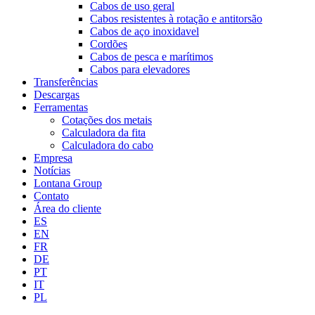
Cabos de uso geral
Cabos resistentes à rotação e antitorsão
Cabos de aço inoxidavel
Cordões
Cabos de pesca e marítimos
Cabos para elevadores
Transferências
Descargas
Ferramentas
Cotações dos metais
Calculadora da fita
Calculadora do cabo
Empresa
Notícias
Lontana Group
Contato
Área do cliente
ES
EN
FR
DE
PT
IT
PL