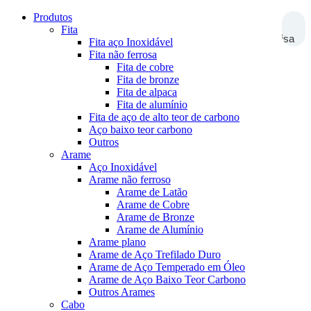
Produtos
Fita
Pesquisa
Fita aço Inoxidável
Fita não ferrosa
Fita de cobre
Fita de bronze
Fita de alpaca
Fita de alumínio
Fita de aço de alto teor de carbono
Aço baixo teor carbono
Outros
Arame
Aço Inoxidável
Arame não ferroso
Arame de Latão
Arame de Cobre
Arame de Bronze
Arame de Alumínio
Arame plano
Arame de Aço Trefilado Duro
Arame de Aço Temperado em Óleo
Arame de Aço Baixo Teor Carbono
Outros Arames
Cabo