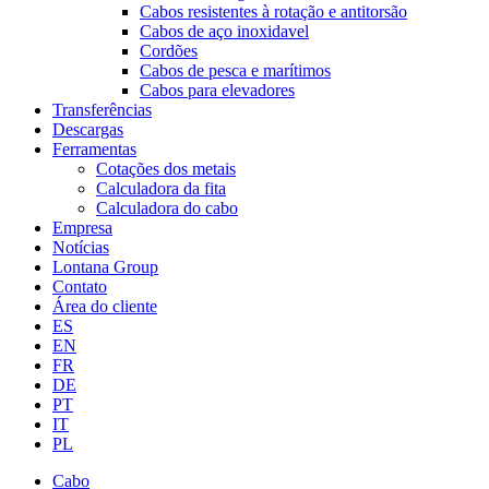
Cabos resistentes à rotação e antitorsão
Cabos de aço inoxidavel
Cordões
Cabos de pesca e marítimos
Cabos para elevadores
Transferências
Descargas
Ferramentas
Cotações dos metais
Calculadora da fita
Calculadora do cabo
Empresa
Notícias
Lontana Group
Contato
Área do cliente
ES
EN
FR
DE
PT
IT
PL
Cabo