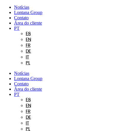
Pular
Notícias
para
Lontana Group
o
Contato
conteúdo
Área do cliente
PT
ES
EN
FR
DE
IT
PL
Notícias
Lontana Group
Contato
Área do cliente
PT
ES
EN
FR
DE
IT
PL