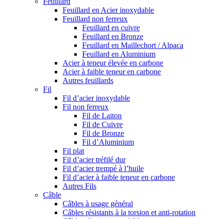
Feuillard
Feuillard en Acier inoxydable
Feuillard non ferreux
Feuillard en cuivre
Feuillard en Bronze
Feuillard en Maillechort / Alpaca
Feuillard en Aluminium
Acier à teneur élevée en carbone
Acier à faible teneur en carbone
Autres feuillards
Fil
Fil d’acier inoxydable
Fil non ferreux
Fil de Laiton
Fil de Cuivre
Fil de Bronze
Fil d’Aluminium
Fil plat
Fil d’acier tréfilé dur
Fil d’acier trempé à l’huile
Fil d’acier à faible teneur en carbone
Autres Fils
Câble
Câbles à usage général
Câbles résistants à la torsion et anti-rotation