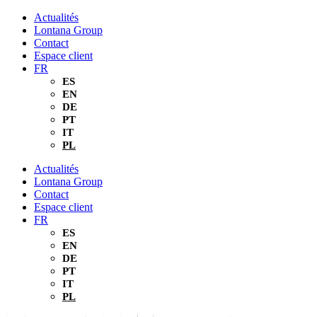
Aller
Actualités
au
Lontana Group
contenu
Contact
Espace client
FR
ES
EN
DE
PT
IT
PL
Actualités
Lontana Group
Contact
Espace client
FR
ES
EN
DE
PT
IT
PL