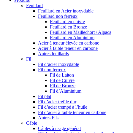
Produits
Feuillard
Feuillard en Acier inoxydable
Feuillard non ferreux
Feuillard en cuivre
Feuillard en Bronze
Feuillard en Maillechort / Alpaca
Feuillard en Aluminium
Acier à teneur élevée en carbone
Acier à faible teneur en carbone
Autres feuillards
Fil
Fil d’acier inoxydable
Fil non ferreux
Fil de Laiton
Fil de Cuivre
Fil de Bronze
Fil d’Aluminium
Fil plat
Fil d’acier tréfilé dur
Fil d’acier trempé à l’huile
Fil d’acier à faible teneur en carbone
Autres Fils
Câble
Câbles à usage général