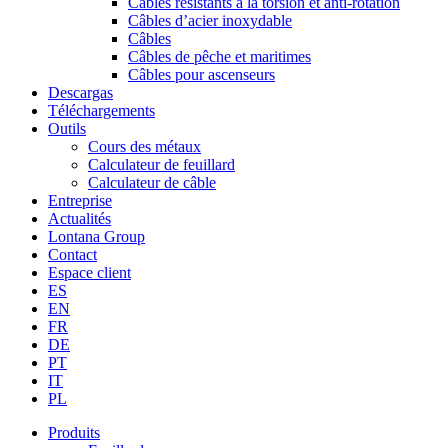
Câbles résistants à la torsion et anti-rotation
Câbles d’acier inoxydable
Câbles
Câbles de pêche et maritimes
Câbles pour ascenseurs
Descargas
Téléchargements
Outils
Cours des métaux
Calculateur de feuillard
Calculateur de câble
Entreprise
Actualités
Lontana Group
Contact
Espace client
ES
EN
FR
DE
PT
IT
PL
Produits