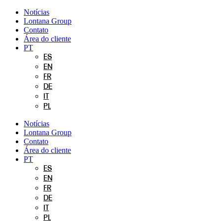
Pular
Notícias
para
Lontana Group
o
Contato
conteúdo
Área do cliente
PT
ES
EN
FR
DE
IT
PL
Notícias
Lontana Group
Contato
Área do cliente
PT
ES
EN
FR
DE
IT
PL