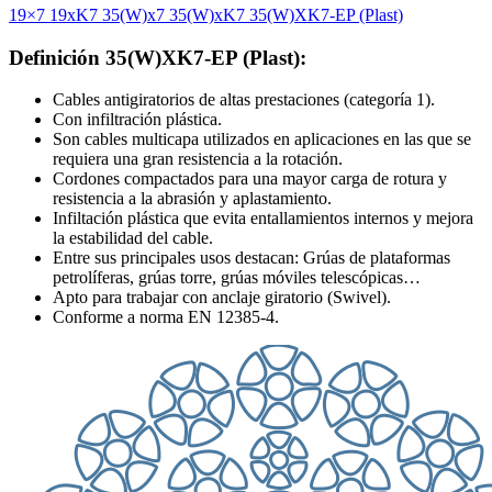
19×7
19xK7
35(W)x7
35(W)xK7
35(W)XK7-EP (Plast)
Definición 35(W)XK7-EP (Plast):
Cables antigiratorios de altas prestaciones (categoría 1).
Con infiltración plástica.
Son cables multicapa utilizados en aplicaciones en las que se
requiera una gran resistencia a la rotación.
Cordones compactados para una mayor carga de rotura y
resistencia a la abrasión y aplastamiento.
Infiltación plástica que evita entallamientos internos y mejora
la estabilidad del cable.
Entre sus principales usos destacan: Grúas de plataformas
petrolíferas, grúas torre, grúas móviles telescópicas…
Apto para trabajar con anclaje giratorio (Swivel).
Conforme a norma EN 12385-4.