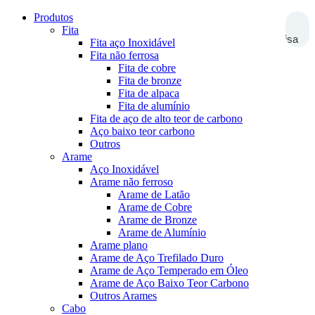
Produtos
Fita
Pesquisa
Fita aço Inoxidável
Fita não ferrosa
Fita de cobre
Fita de bronze
Fita de alpaca
Fita de alumínio
Fita de aço de alto teor de carbono
Aço baixo teor carbono
Outros
Arame
Aço Inoxidável
Arame não ferroso
Arame de Latão
Arame de Cobre
Arame de Bronze
Arame de Alumínio
Arame plano
Arame de Aço Trefilado Duro
Arame de Aço Temperado em Óleo
Arame de Aço Baixo Teor Carbono
Outros Arames
Cabo