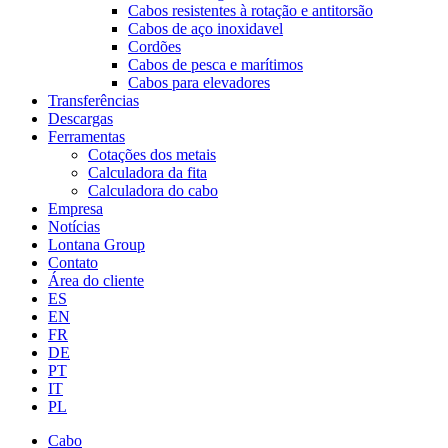
Cabos resistentes à rotação e antitorsão
Cabos de aço inoxidavel
Cordões
Cabos de pesca e marítimos
Cabos para elevadores
Transferências
Descargas
Ferramentas
Cotações dos metais
Calculadora da fita
Calculadora do cabo
Empresa
Notícias
Lontana Group
Contato
Área do cliente
ES
EN
FR
DE
PT
IT
PL
Cabo