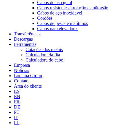
Cabos de uso geral
Cabos resistentes à rotação e antitorsão
Cabos de aço inoxidavel
Cordões
Cabos de pesca e marítimos
Cabos para elevadores
Transferências
Descargas
Ferramentas
Cotações dos metais
Calculadora da fita
Calculadora do cabo
Empresa
Notícias
Lontana Group
Contato
Área do cliente
ES
EN
FR
DE
PT
IT
PL