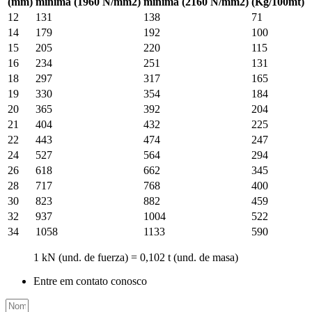
(mm)
mínima (1960 N/mm2)
mínima (2160 N/mm2)
(Kg/100mt)
12
131
138
71
14
179
192
100
15
205
220
115
16
234
251
131
18
297
317
165
19
330
354
184
20
365
392
204
21
404
432
225
22
443
474
247
24
527
564
294
26
618
662
345
28
717
768
400
30
823
882
459
32
937
1004
522
34
1058
1133
590
1 kN (und. de fuerza) = 0,102 t (und. de masa)
Entre em contato conosco