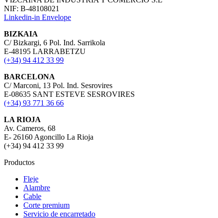
NIF: B-48108021
Linkedin-in
Envelope
BIZKAIA
C/ Bizkargi, 6 Pol. Ind. Sarrikola
E-48195 LARRABETZU
(+34) 94 412 33 99
BARCELONA
C/ Marconi, 13 Pol. Ind. Sesrovires
E-08635 SANT ESTEVE SESROVIRES
(+34) 93 771 36 66
LA RIOJA
Av. Cameros, 68
E- 26160 Agoncillo La Rioja
(+34) 94 412 33 99
Productos
Fleje
Alambre
Cable
Corte premium
Servicio de encarretado