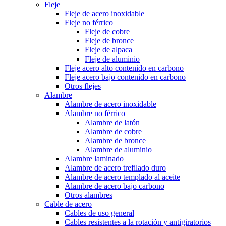
Fleje
Fleje de acero inoxidable
Fleje no férrico
Fleje de cobre
Fleje de bronce
Fleje de alpaca
Fleje de aluminio
Fleje acero alto contenido en carbono
Fleje acero bajo contenido en carbono
Otros flejes
Alambre
Alambre de acero inoxidable
Alambre no férrico
Alambre de latón
Alambre de cobre
Alambre de bronce
Alambre de aluminio
Alambre laminado
Alambre de acero trefilado duro
Alambre de acero templado al aceite
Alambre de acero bajo carbono
Otros alambres
Cable de acero
Cables de uso general
Cables resistentes a la rotación y antigiratorios