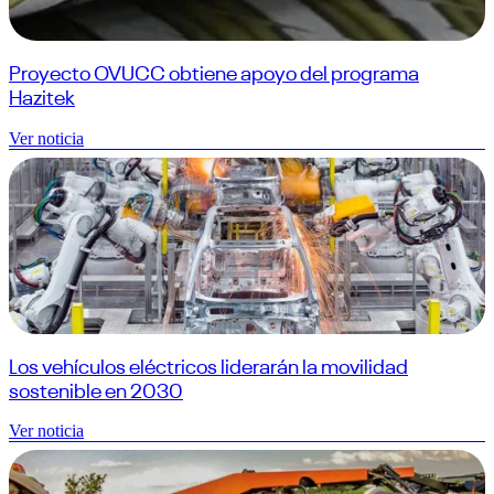
Proyecto OVUCC obtiene apoyo del programa
Hazitek
Ver noticia
Los vehículos eléctricos liderarán la movilidad
sostenible en 2030
Ver noticia