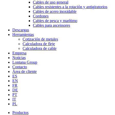
Cables de uso general
Cables resistentes a la rotación y antigiratorios
Cables de acero inoxidable
Cordones
Cables de pesca y marítimo
Cables para ascensores
Descargas
Herramientas
Cotización de metales
Calculadora de fleje
Calculadora de cable
Empresa
Noticias
Lontana Group
Contacto
Área de cliente
ES
EN
FR
DE
PT
IT
PL
Productos