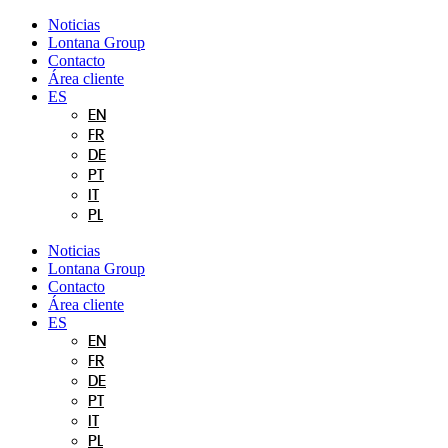
Ir
Noticias
al
Lontana Group
contenido
Contacto
Área cliente
ES
EN
FR
DE
PT
IT
PL
Noticias
Lontana Group
Contacto
Área cliente
ES
EN
FR
DE
PT
IT
PL