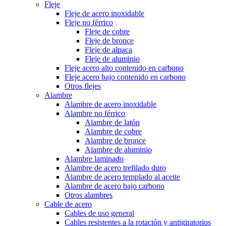
Fleje
Fleje de acero inoxidable
Fleje no férrico
Fleje de cobre
Fleje de bronce
Fleje de alpaca
Fleje de aluminio
Fleje acero alto contenido en carbono
Fleje acero bajo contenido en carbono
Otros flejes
Alambre
Alambre de acero inoxidable
Alambre no férrico
Alambre de latón
Alambre de cobre
Alambre de bronce
Alambre de aluminio
Alambre laminado
Alambre de acero trefilado duro
Alambre de acero templado al aceite
Alambre de acero bajo carbono
Otros alambres
Cable de acero
Cables de uso general
Cables resistentes a la rotación y antigiratorios