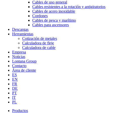
Cables de uso general
Cables resistentes a la rotación y antigiratorios
Cables de acero inoxidable
Cordones
Cables de pesca y marítimo
Cables para ascensores
Descargas
Herramientas
Cotización de metales
Calculadora de fleje
Calculadora de cable
Empresa
Noticias
Lontana Group
Contacto
Área de cliente
ES
EN
FR
DE
PT
IT
PL
Productos