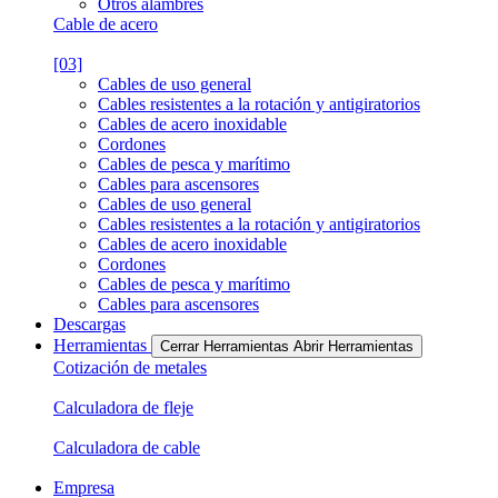
Otros alambres
Cable de acero
[03]
Cables de uso general
Cables resistentes a la rotación y antigiratorios
Cables de acero inoxidable
Cordones
Cables de pesca y marítimo
Cables para ascensores
Cables de uso general
Cables resistentes a la rotación y antigiratorios
Cables de acero inoxidable
Cordones
Cables de pesca y marítimo
Cables para ascensores
Descargas
Herramientas
Cerrar Herramientas
Abrir Herramientas
Cotización de metales
Calculadora de fleje
Calculadora de cable
Empresa