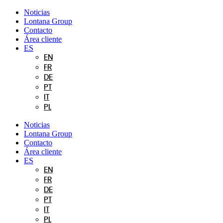
Ir
Noticias
al
Lontana Group
contenido
Contacto
Área cliente
ES
EN
FR
DE
PT
IT
PL
Noticias
Lontana Group
Contacto
Área cliente
ES
EN
FR
DE
PT
IT
PL