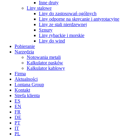
Inne druty
Liny stalowe
Liny do zastosowań ogólnych
Liny odporne na skręcanie i antyrotacyjne
Liny ze stali nierdzewnej
Sznury
Liny rybackie i morskie
Liny do wind
Pobieranie
Narzędzia
Notowania metali
Kalkulator pasków
Kalkulator kablowy
Firma
Aktualności
Lontana Group
Kontakt
Strefa klienta
ES
EN
FR
DE
PT
IT
PL