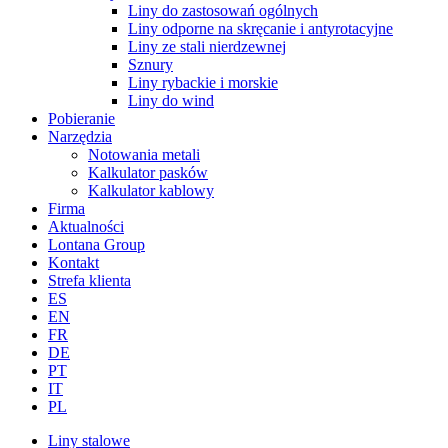
Liny do zastosowań ogólnych
Liny odporne na skręcanie i antyrotacyjne
Liny ze stali nierdzewnej
Sznury
Liny rybackie i morskie
Liny do wind
Pobieranie
Narzędzia
Notowania metali
Kalkulator pasków
Kalkulator kablowy
Firma
Aktualności
Lontana Group
Kontakt
Strefa klienta
ES
EN
FR
DE
PT
IT
PL
Liny stalowe