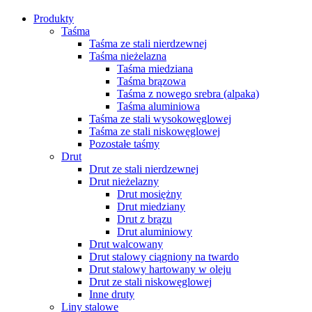
Produkty
Taśma
Taśma ze stali nierdzewnej
Taśma nieżelazna
Taśma miedziana
Taśma brązowa
Taśma z nowego srebra (alpaka)
Taśma aluminiowa
Taśma ze stali wysokowęglowej
Taśma ze stali niskowęglowej
Pozostałe taśmy
Drut
Drut ze stali nierdzewnej
Drut nieżelazny
Drut mosiężny
Drut miedziany
Drut z brązu
Drut aluminiowy
Drut walcowany
Drut stalowy ciągniony na twardo
Drut stalowy hartowany w oleju
Drut ze stali niskowęglowej
Inne druty
Liny stalowe