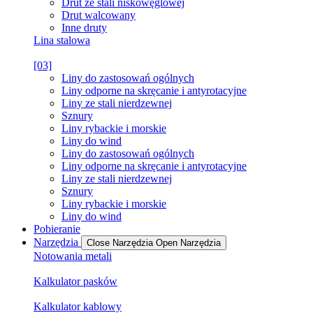
Drut ze stali niskowęglowej
Drut walcowany
Inne druty
Lina stalowa
[03]
Liny do zastosowań ogólnych
Liny odporne na skręcanie i antyrotacyjne
Liny ze stali nierdzewnej
Sznury
Liny rybackie i morskie
Liny do wind
Liny do zastosowań ogólnych
Liny odporne na skręcanie i antyrotacyjne
Liny ze stali nierdzewnej
Sznury
Liny rybackie i morskie
Liny do wind
Pobieranie
Narzędzia
Close Narzędzia
Open Narzędzia
Notowania metali
Kalkulator pasków
Kalkulator kablowy