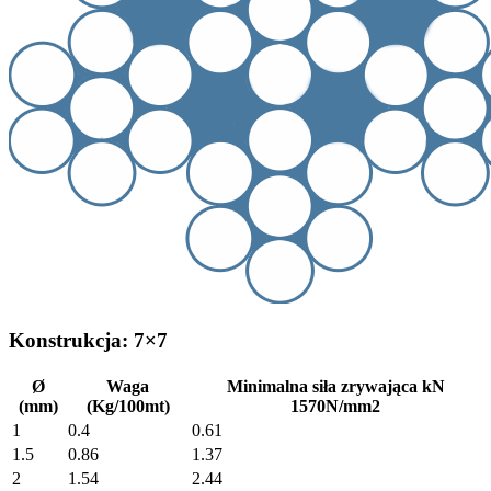
Konstrukcja: 7×7
Ø
Waga
Minimalna siła zrywająca kN
(mm)
(Kg/100mt)
1570N/mm2
1
0.4
0.61
1.5
0.86
1.37
2
1.54
2.44