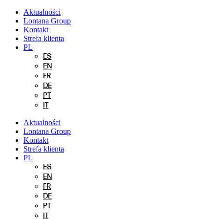
Przejdź
Aktualności
do
Lontana Group
treści
Kontakt
Strefa klienta
PL
ES
EN
FR
DE
PT
IT
Aktualności
Lontana Group
Kontakt
Strefa klienta
PL
ES
EN
FR
DE
PT
IT