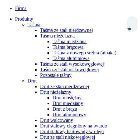
Firma
Produkty
Taśma
Wyszukiwanie
Taśma ze stali nierdzewnej
Taśma nieżelazna
Taśma miedziana
Taśma brązowa
Taśma z nowego srebra (alpaka)
Taśma aluminiowa
Taśma ze stali wysokowęglowej
Taśma ze stali niskowęglowej
Pozostałe taśmy
Drut
Drut ze stali nierdzewnej
Drut nieżelazny
Drut mosiężny
Drut miedziany
Drut z brązu
Drut aluminiowy
Drut walcowany
Drut stalowy ciągniony na twardo
Drut stalowy hartowany w oleju
Drut ze stali niskowęglowej