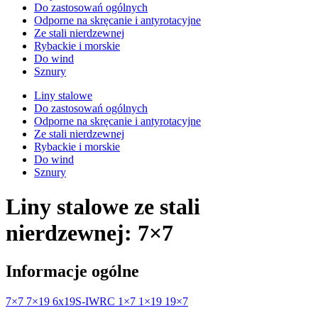
Do zastosowań ogólnych
Odporne na skręcanie i antyrotacyjne
Ze stali nierdzewnej
Rybackie i morskie
Do wind
Sznury
Liny stalowe
Do zastosowań ogólnych
Odporne na skręcanie i antyrotacyjne
Ze stali nierdzewnej
Rybackie i morskie
Do wind
Sznury
Liny stalowe ze stali
nierdzewnej: 7×7
Informacje ogólne
7×7
7×19
6x19S-IWRC
1×7
1×19
19×7