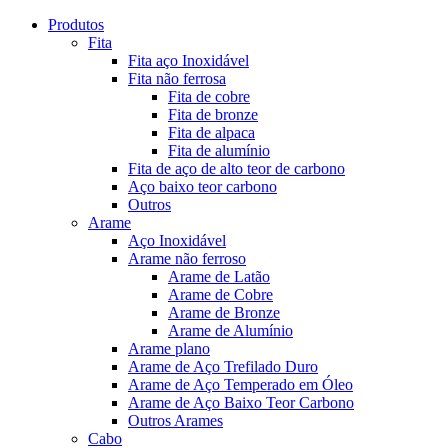
Produtos
Fita
Fita aço Inoxidável
Fita não ferrosa
Fita de cobre
Fita de bronze
Fita de alpaca
Fita de alumínio
Fita de aço de alto teor de carbono
Aço baixo teor carbono
Outros
Arame
Aço Inoxidável
Arame não ferroso
Arame de Latão
Arame de Cobre
Arame de Bronze
Arame de Alumínio
Arame plano
Arame de Aço Trefilado Duro
Arame de Aço Temperado em Óleo
Arame de Aço Baixo Teor Carbono
Outros Arames
Cabo