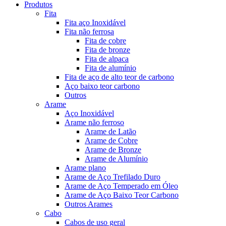
Produtos
Fita
Fita aço Inoxidável
Fita não ferrosa
Fita de cobre
Fita de bronze
Fita de alpaca
Fita de alumínio
Fita de aço de alto teor de carbono
Aço baixo teor carbono
Outros
Arame
Aço Inoxidável
Arame não ferroso
Arame de Latão
Arame de Cobre
Arame de Bronze
Arame de Alumínio
Arame plano
Arame de Aço Trefilado Duro
Arame de Aço Temperado em Óleo
Arame de Aço Baixo Teor Carbono
Outros Arames
Cabo
Cabos de uso geral