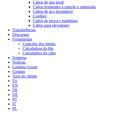
Cabos de uso geral
Cabos resistentes à rotação e antitorsão
Cabos de aço inoxidavel
Cordões
Cabos de pesca e marítimos
Cabos para elevadores
Transferências
Descargas
Ferramentas
Cotações dos metais
Calculadora da fita
Calculadora do cabo
Empresa
Notícias
Lontana Group
Contato
Área do cliente
ES
EN
FR
DE
PT
IT
PL