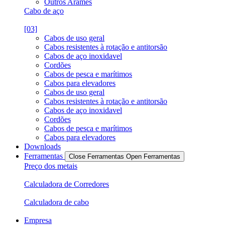
Outros Arames
Cabo de aço
[03]
Cabos de uso geral
Cabos resistentes à rotação e antitorsão
Cabos de aço inoxidavel
Cordões
Cabos de pesca e marítimos
Cabos para elevadores
Cabos de uso geral
Cabos resistentes à rotação e antitorsão
Cabos de aço inoxidavel
Cordões
Cabos de pesca e marítimos
Cabos para elevadores
Downloads
Ferramentas
Close Ferramentas
Open Ferramentas
Preço dos metais
Calculadora de Corredores
Calculadora de cabo
Empresa