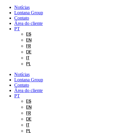
Pular
Notícias
para
Lontana Group
o
Contato
conteúdo
Área do cliente
PT
ES
EN
FR
DE
IT
PL
Notícias
Lontana Group
Contato
Área do cliente
PT
ES
EN
FR
DE
IT
PL