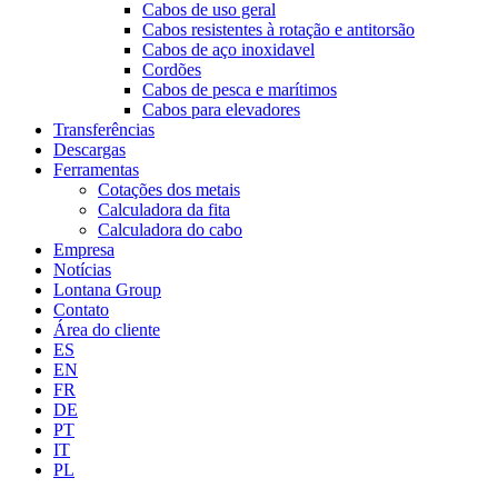
Cabos de uso geral
Cabos resistentes à rotação e antitorsão
Cabos de aço inoxidavel
Cordões
Cabos de pesca e marítimos
Cabos para elevadores
Transferências
Descargas
Ferramentas
Cotações dos metais
Calculadora da fita
Calculadora do cabo
Empresa
Notícias
Lontana Group
Contato
Área do cliente
ES
EN
FR
DE
PT
IT
PL