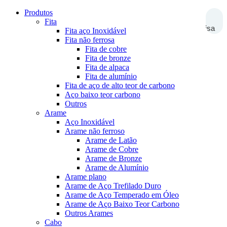
Produtos
Fita
Pesquisa
Fita aço Inoxidável
Fita não ferrosa
Fita de cobre
Fita de bronze
Fita de alpaca
Fita de alumínio
Fita de aço de alto teor de carbono
Aço baixo teor carbono
Outros
Arame
Aço Inoxidável
Arame não ferroso
Arame de Latão
Arame de Cobre
Arame de Bronze
Arame de Alumínio
Arame plano
Arame de Aço Trefilado Duro
Arame de Aço Temperado em Óleo
Arame de Aço Baixo Teor Carbono
Outros Arames
Cabo