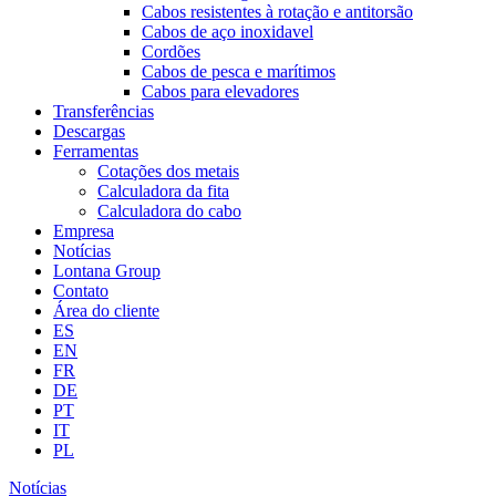
Cabos resistentes à rotação e antitorsão
Cabos de aço inoxidavel
Cordões
Cabos de pesca e marítimos
Cabos para elevadores
Transferências
Descargas
Ferramentas
Cotações dos metais
Calculadora da fita
Calculadora do cabo
Empresa
Notícias
Lontana Group
Contato
Área do cliente
ES
EN
FR
DE
PT
IT
PL
Notícias