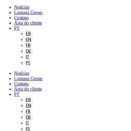
Pular
Notícias
para
Lontana Group
o
Contato
conteúdo
Área do cliente
PT
ES
EN
FR
DE
IT
PL
Notícias
Lontana Group
Contato
Área do cliente
PT
ES
EN
FR
DE
IT
PL