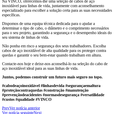
Na VINCO, oferecemos-lhe uma seleção de cabos de aço
inoxidável para linhas de vida, juntamente com aconselhamento
especializado para escolher a solução certa para as suas necessidades
específicas.
Dispomos de uma equipa técnica dedicada para o ajudar a
determinar o tipo de cabo, o diâmetro e o comprimento necessários
para o seu projeto, garantindo a segurança e o desempenho ideais do
seu sistema de linhas de vida.
Não ponha em risco a segurança dos seus trabalhadores. Escolha
cabos de aço inoxidável de alta qualidade para os proteger contra
quedas e garantir o seu bem-estar quando trabalham em altura.
Contacte-nos hoje e deixe-nos aconselhá-lo na seleção do cabo de
aço inoxidável ideal para as suas linhas de vida.
Juntos, podemos construir um futuro mais seguro no topo.
#cabodeaçoinoxidável #linhasdevida #segurançaemaltura
#proteçãocontraquedas #construção #manutenção
#prevençãodeacidentes #normasdesegurança #versatilidade
#custos #qualidade #VINCO
Prev
Ver notícia anterior
Ver notícia seguinte
Next