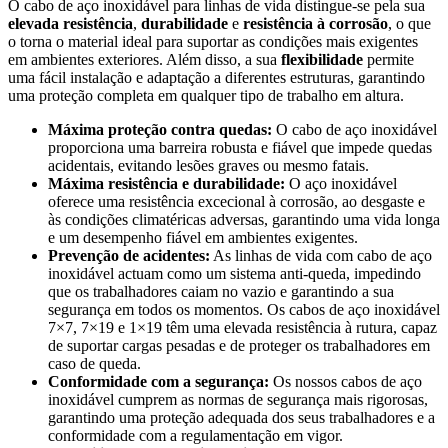
O cabo de aço inoxidável para linhas de vida distingue-se pela sua
elevada resistência
,
durabilidade
e
resistência à corrosão
, o que
o torna o material ideal para suportar as condições mais exigentes
em ambientes exteriores. Além disso, a sua
flexibilidade
permite
uma fácil instalação e adaptação a diferentes estruturas, garantindo
uma proteção completa em qualquer tipo de trabalho em altura.
Máxima proteção contra quedas:
O cabo de aço inoxidável
proporciona uma barreira robusta e fiável que impede quedas
acidentais, evitando lesões graves ou mesmo fatais.
Máxima resistência e durabilidade:
O aço inoxidável
oferece uma resistência excecional à corrosão, ao desgaste e
às condições climatéricas adversas, garantindo uma vida longa
e um desempenho fiável em ambientes exigentes.
Prevenção de acidentes:
As linhas de vida com cabo de aço
inoxidável actuam como um sistema anti-queda, impedindo
que os trabalhadores caiam no vazio e garantindo a sua
segurança em todos os momentos. Os cabos de aço inoxidável
7×7, 7×19 e 1×19 têm uma elevada resistência à rutura, capaz
de suportar cargas pesadas e de proteger os trabalhadores em
caso de queda.
Conformidade com a segurança:
Os nossos cabos de aço
inoxidável cumprem as normas de segurança mais rigorosas,
garantindo uma proteção adequada dos seus trabalhadores e a
conformidade com a regulamentação em vigor.