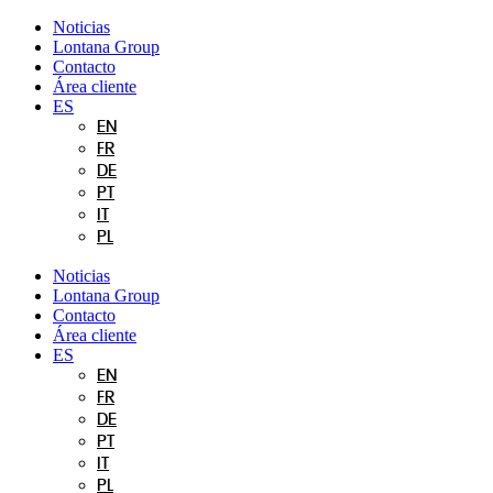
Ir
Noticias
al
Lontana Group
contenido
Contacto
Área cliente
ES
EN
FR
DE
PT
IT
PL
Noticias
Lontana Group
Contacto
Área cliente
ES
EN
FR
DE
PT
IT
PL