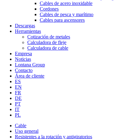
Cables de acero inoxidable
Cordones
Cables de pesca y marítimo
Cables para ascensores
Descargas
Herramientas
Cotización de metales
Calculadora de fleje
Calculadora de cable
Empresa
Noticias
Lontana Group
Contacto
Área de cliente
ES
EN
FR
DE
PT
IT
PL
Cable
Uso general
Resistentes a la rotación y antigiratorios