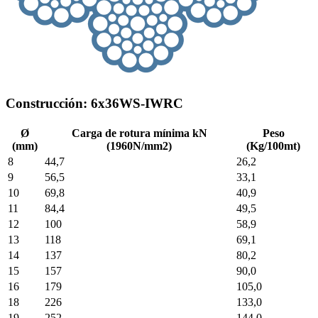
Construcción: 6x36WS-IWRC
Ø
Carga de rotura mínima kN
Peso
(mm)
(1960N/mm2)
(Kg/100mt)
8
44,7
26,2
9
56,5
33,1
10
69,8
40,9
11
84,4
49,5
12
100
58,9
13
118
69,1
14
137
80,2
15
157
90,0
16
179
105,0
18
226
133,0
19
252
144,0