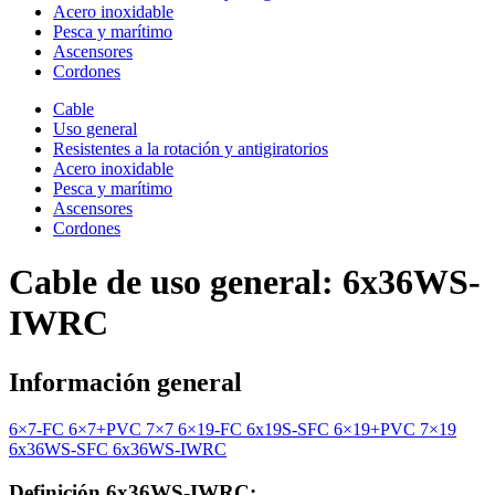
Acero inoxidable
Pesca y marítimo
Ascensores
Cordones
Cable
Uso general
Resistentes a la rotación y antigiratorios
Acero inoxidable
Pesca y marítimo
Ascensores
Cordones
Cable de uso general: 6x36WS-
IWRC
Información general
6×7-FC
6×7+PVC
7×7
6×19-FC
6x19S-SFC
6×19+PVC
7×19
6x36WS-SFC
6x36WS-IWRC
Definición 6x36WS-IWRC: