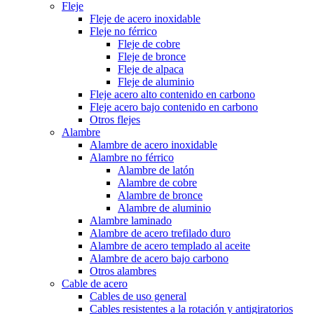
Fleje
Fleje de acero inoxidable
Fleje no férrico
Fleje de cobre
Fleje de bronce
Fleje de alpaca
Fleje de aluminio
Fleje acero alto contenido en carbono
Fleje acero bajo contenido en carbono
Otros flejes
Alambre
Alambre de acero inoxidable
Alambre no férrico
Alambre de latón
Alambre de cobre
Alambre de bronce
Alambre de aluminio
Alambre laminado
Alambre de acero trefilado duro
Alambre de acero templado al aceite
Alambre de acero bajo carbono
Otros alambres
Cable de acero
Cables de uso general
Cables resistentes a la rotación y antigiratorios