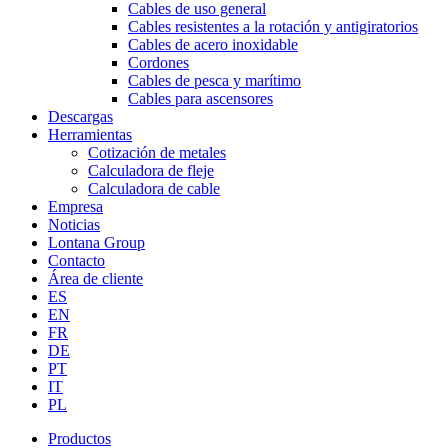
Cables de uso general
Cables resistentes a la rotación y antigiratorios
Cables de acero inoxidable
Cordones
Cables de pesca y marítimo
Cables para ascensores
Descargas
Herramientas
Cotización de metales
Calculadora de fleje
Calculadora de cable
Empresa
Noticias
Lontana Group
Contacto
Área de cliente
ES
EN
FR
DE
PT
IT
PL
Productos