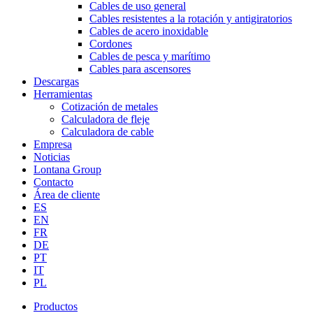
Cables de uso general
Cables resistentes a la rotación y antigiratorios
Cables de acero inoxidable
Cordones
Cables de pesca y marítimo
Cables para ascensores
Descargas
Herramientas
Cotización de metales
Calculadora de fleje
Calculadora de cable
Empresa
Noticias
Lontana Group
Contacto
Área de cliente
ES
EN
FR
DE
PT
IT
PL
Productos