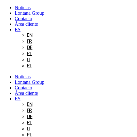
Ir
Noticias
al
Lontana Group
contenido
Contacto
Área cliente
ES
EN
FR
DE
PT
IT
PL
Noticias
Lontana Group
Contacto
Área cliente
ES
EN
FR
DE
PT
IT
PL