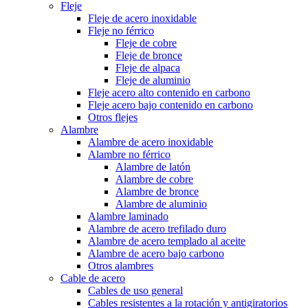
Fleje
Fleje de acero inoxidable
Fleje no férrico
Fleje de cobre
Fleje de bronce
Fleje de alpaca
Fleje de aluminio
Fleje acero alto contenido en carbono
Fleje acero bajo contenido en carbono
Otros flejes
Alambre
Alambre de acero inoxidable
Alambre no férrico
Alambre de latón
Alambre de cobre
Alambre de bronce
Alambre de aluminio
Alambre laminado
Alambre de acero trefilado duro
Alambre de acero templado al aceite
Alambre de acero bajo carbono
Otros alambres
Cable de acero
Cables de uso general
Cables resistentes a la rotación y antigiratorios