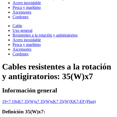
Acero inoxidable
Pesca y marítimo
Ascensores
Cordones
Cable
Uso general
Resistentes a la rotación y antigiratorios
Acero inoxidable
Pesca y marítimo
Ascensores
Cordones
Cables resistentes a la rotación
y antigiratorios: 35(W)x7
Información general
19×7
19xK7
35(W)x7
35(W)xK7
35(W)XK7-EP (Plast)
Definición 35(W)x7: