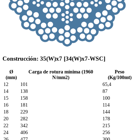
Construcción: 35(W)x7 [34(W)x7-WSC]
Ø
Carga de rotura mínima (1960
Peso
(mm)
N/mm2)
(Kg/100mt)
12
101
65,4
14
138
87
15
158
100
16
181
114
18
229
144
20
282
178
22
342
215
24
406
256
26
477
300