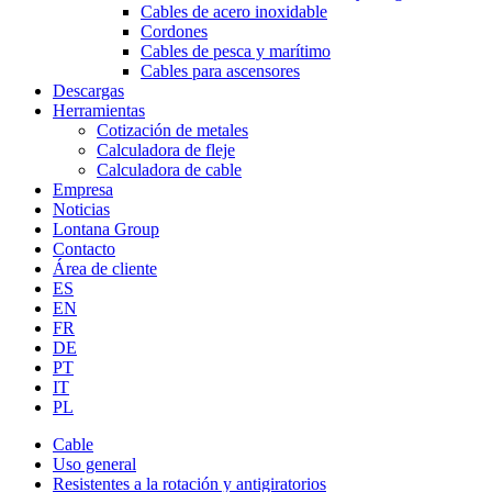
Cables de acero inoxidable
Cordones
Cables de pesca y marítimo
Cables para ascensores
Descargas
Herramientas
Cotización de metales
Calculadora de fleje
Calculadora de cable
Empresa
Noticias
Lontana Group
Contacto
Área de cliente
ES
EN
FR
DE
PT
IT
PL
Cable
Uso general
Resistentes a la rotación y antigiratorios