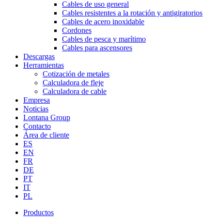
Cables de uso general
Cables resistentes a la rotación y antigiratorios
Cables de acero inoxidable
Cordones
Cables de pesca y marítimo
Cables para ascensores
Descargas
Herramientas
Cotización de metales
Calculadora de fleje
Calculadora de cable
Empresa
Noticias
Lontana Group
Contacto
Área de cliente
ES
EN
FR
DE
PT
IT
PL
Productos