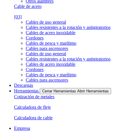
Otros alambres
Cable de acero
[03]
Cables de uso general
Cables resistentes a la rotación y antigiratorios
Cables de acero inoxidable
Cordones
Cables de pesca y marítimo
Cables para ascensores
Cables de uso general
Cables resistentes a la rotación y antigiratorios
Cables de acero inoxidable
Cordones
Cables de pesca y marítimo
Cables para ascensores
Descargas
Herramientas
Cerrar Herramientas
Abrir Herramientas
Cotización de metales
Calculadora de fleje
Calculadora de cable
Empresa