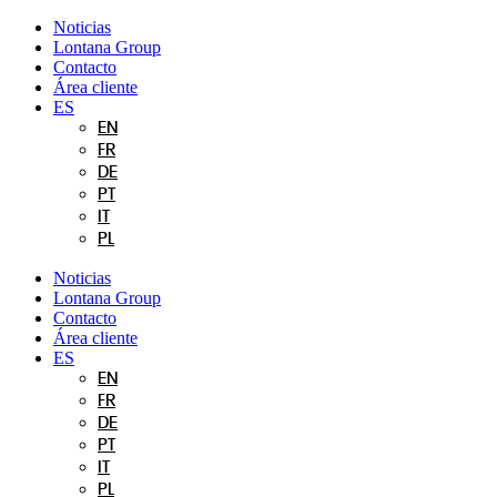
Ir
Noticias
al
Lontana Group
contenido
Contacto
Área cliente
ES
EN
FR
DE
PT
IT
PL
Noticias
Lontana Group
Contacto
Área cliente
ES
EN
FR
DE
PT
IT
PL