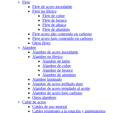
Fleje
Fleje de acero inoxidable
Fleje no férrico
Fleje de cobre
Fleje de bronce
Fleje de alpaca
Fleje de aluminio
Fleje acero alto contenido en carbono
Fleje acero bajo contenido en carbono
Otros flejes
Alambre
Alambre de acero inoxidable
Alambre no férrico
Alambre de latón
Alambre de cobre
Alambre de bronce
Alambre de aluminio
Alambre laminado
Alambre de acero trefilado duro
Alambre de acero templado al aceite
Alambre de acero bajo carbono
Otros alambres
Cable de acero
Cables de uso general
Cables resistentes a la rotación y antigiratorios