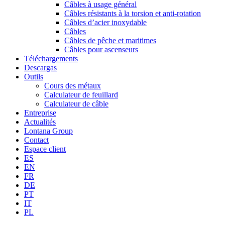
Câbles à usage général
Câbles résistants à la torsion et anti-rotation
Câbles d’acier inoxydable
Câbles
Câbles de pêche et maritimes
Câbles pour ascenseurs
Téléchargements
Descargas
Outils
Cours des métaux
Calculateur de feuillard
Calculateur de câble
Entreprise
Actualités
Lontana Group
Contact
Espace client
ES
EN
FR
DE
PT
IT
PL