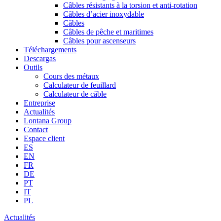
Câbles résistants à la torsion et anti-rotation
Câbles d’acier inoxydable
Câbles
Câbles de pêche et maritimes
Câbles pour ascenseurs
Téléchargements
Descargas
Outils
Cours des métaux
Calculateur de feuillard
Calculateur de câble
Entreprise
Actualités
Lontana Group
Contact
Espace client
ES
EN
FR
DE
PT
IT
PL
Actualités