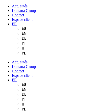
Aller
Actualités
au
Lontana Group
contenu
Contact
Espace client
FR
ES
EN
DE
PT
IT
PL
Actualités
Lontana Group
Contact
Espace client
FR
ES
EN
DE
PT
IT
PL