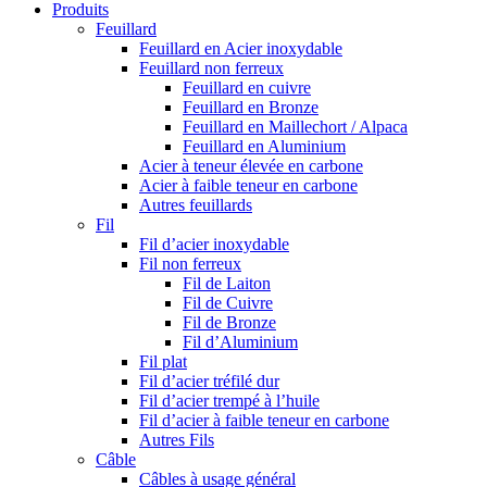
Produits
Feuillard
Feuillard en Acier inoxydable
Feuillard non ferreux
Feuillard en cuivre
Feuillard en Bronze
Feuillard en Maillechort / Alpaca
Feuillard en Aluminium
Acier à teneur élevée en carbone
Acier à faible teneur en carbone
Autres feuillards
Fil
Fil d’acier inoxydable
Fil non ferreux
Fil de Laiton
Fil de Cuivre
Fil de Bronze
Fil d’Aluminium
Fil plat
Fil d’acier tréfilé dur
Fil d’acier trempé à l’huile
Fil d’acier à faible teneur en carbone
Autres Fils
Câble
Câbles à usage général