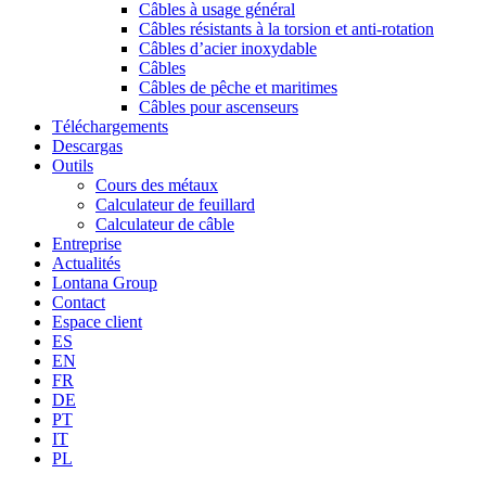
Câbles à usage général
Câbles résistants à la torsion et anti-rotation
Câbles d’acier inoxydable
Câbles
Câbles de pêche et maritimes
Câbles pour ascenseurs
Téléchargements
Descargas
Outils
Cours des métaux
Calculateur de feuillard
Calculateur de câble
Entreprise
Actualités
Lontana Group
Contact
Espace client
ES
EN
FR
DE
PT
IT
PL