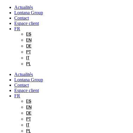
Aller
Actualités
au
Lontana Group
contenu
Contact
Espace client
FR
ES
EN
DE
PT
IT
PL
Actualités
Lontana Group
Contact
Espace client
FR
ES
EN
DE
PT
IT
PL