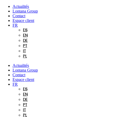
Aller
Actualités
au
Lontana Group
contenu
Contact
Espace client
FR
ES
EN
DE
PT
IT
PL
Actualités
Lontana Group
Contact
Espace client
FR
ES
EN
DE
PT
IT
PL