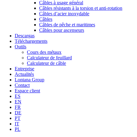
Câbles à usage général
Câbles résistants à la torsion et anti-rotation
Câbles d’acier inoxydable
Câbles
Câbles de pêche et maritimes
Câbles pour ascenseurs
Descargas
Téléchargements
Outils
Cours des métaux
Calculateur de feuillard
Calculateur de câble
Entreprise
Actualités
Lontana Group
Contact
Espace client
ES
EN
FR
DE
PT
IT
PL