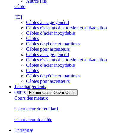
Autres Fils
Câble
[03]
Câbles à usage général
Câbles résistants à la torsion et anti-rotation
Câbles d’acier inoxydable
Câbles
Câbles de pêche et maritimes
Câbles pour ascenseurs
Câbles à usage général
Câbles résistants à la torsion et anti-rotation
Câbles d’acier inoxydable
Câbles
Câbles de pêche et maritimes
Câbles pour ascenseurs
Téléchargements
Outils
Fermer Outils
Ouvrir Outils
Cours des métaux
Calculateur de feuillard
Calculateur de câble
Entreprise