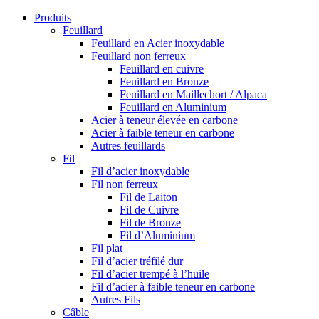
Produits
Feuillard
Feuillard en Acier inoxydable
Feuillard non ferreux
Feuillard en cuivre
Feuillard en Bronze
Feuillard en Maillechort / Alpaca
Feuillard en Aluminium
Acier à teneur élevée en carbone
Acier à faible teneur en carbone
Autres feuillards
Fil
Fil d’acier inoxydable
Fil non ferreux
Fil de Laiton
Fil de Cuivre
Fil de Bronze
Fil d’Aluminium
Fil plat
Fil d’acier tréfilé dur
Fil d’acier trempé à l’huile
Fil d’acier à faible teneur en carbone
Autres Fils
Câble