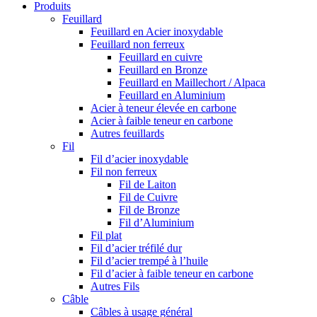
Produits
Feuillard
Feuillard en Acier inoxydable
Feuillard non ferreux
Feuillard en cuivre
Feuillard en Bronze
Feuillard en Maillechort / Alpaca
Feuillard en Aluminium
Acier à teneur élevée en carbone
Acier à faible teneur en carbone
Autres feuillards
Fil
Fil d’acier inoxydable
Fil non ferreux
Fil de Laiton
Fil de Cuivre
Fil de Bronze
Fil d’Aluminium
Fil plat
Fil d’acier tréfilé dur
Fil d’acier trempé à l’huile
Fil d’acier à faible teneur en carbone
Autres Fils
Câble
Câbles à usage général