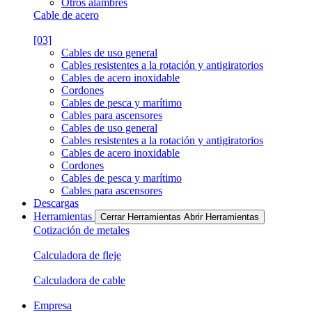
Otros alambres
Cable de acero
[03]
Cables de uso general
Cables resistentes a la rotación y antigiratorios
Cables de acero inoxidable
Cordones
Cables de pesca y marítimo
Cables para ascensores
Cables de uso general
Cables resistentes a la rotación y antigiratorios
Cables de acero inoxidable
Cordones
Cables de pesca y marítimo
Cables para ascensores
Descargas
Herramientas
Cerrar Herramientas
Abrir Herramientas
Cotización de metales
Calculadora de fleje
Calculadora de cable
Empresa