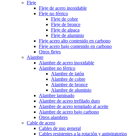
Fleje
Fleje de acero inoxidable
Fleje no férrico
Fleje de cobre
Fleje de bronce
Fleje de alpaca
Fleje de aluminio
Fleje acero alto contenido en carbono
Fleje acero bajo contenido en carbono
Otros flejes
Alambre
Alambre de acero inoxidable
Alambre no férrico
Alambre de latón
Alambre de cobre
Alambre de bronce
Alambre de aluminio
Alambre laminado
Alambre de acero trefilado duro
Alambre de acero templado al aceite
Alambre de acero bajo carbono
Otros alambres
Cable de acero
Cables de uso general
Cables resistentes a la rotación y antigiratorios