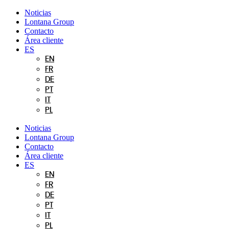
Ir
Noticias
al
Lontana Group
contenido
Contacto
Área cliente
ES
EN
FR
DE
PT
IT
PL
Noticias
Lontana Group
Contacto
Área cliente
ES
EN
FR
DE
PT
IT
PL