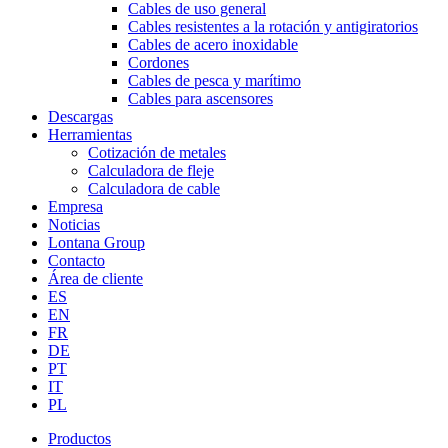
Cables de uso general
Cables resistentes a la rotación y antigiratorios
Cables de acero inoxidable
Cordones
Cables de pesca y marítimo
Cables para ascensores
Descargas
Herramientas
Cotización de metales
Calculadora de fleje
Calculadora de cable
Empresa
Noticias
Lontana Group
Contacto
Área de cliente
ES
EN
FR
DE
PT
IT
PL
Productos