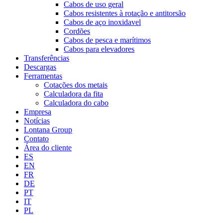
Cabos de uso geral
Cabos resistentes à rotação e antitorsão
Cabos de aço inoxidavel
Cordões
Cabos de pesca e marítimos
Cabos para elevadores
Transferências
Descargas
Ferramentas
Cotações dos metais
Calculadora da fita
Calculadora do cabo
Empresa
Notícias
Lontana Group
Contato
Área do cliente
ES
EN
FR
DE
PT
IT
PL