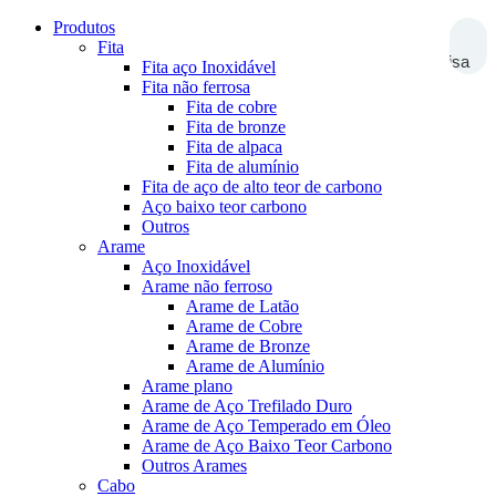
Produtos
Fita
Pesquisa
Fita aço Inoxidável
Fita não ferrosa
Fita de cobre
Fita de bronze
Fita de alpaca
Fita de alumínio
Fita de aço de alto teor de carbono
Aço baixo teor carbono
Outros
Arame
Aço Inoxidável
Arame não ferroso
Arame de Latão
Arame de Cobre
Arame de Bronze
Arame de Alumínio
Arame plano
Arame de Aço Trefilado Duro
Arame de Aço Temperado em Óleo
Arame de Aço Baixo Teor Carbono
Outros Arames
Cabo