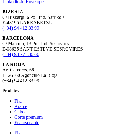
Linkedin-in
Envelope
BIZKAIA
C/ Bizkargi, 6 Pol. Ind. Sarrikola
E-48195 LARRABETZU
(+34) 94 412 33 99
BARCELONA
C/ Marconi, 13 Pol. Ind. Sesrovires
E-08635 SANT ESTEVE SESROVIRES
(+34) 93 771 36 66
LA RIOJA
Av. Cameros, 68
E- 26160 Agoncillo La Rioja
(+34) 94 412 33 99
Produtos
Fita
Arame
Cabo
Corte premium
Fita oscilante
Fita