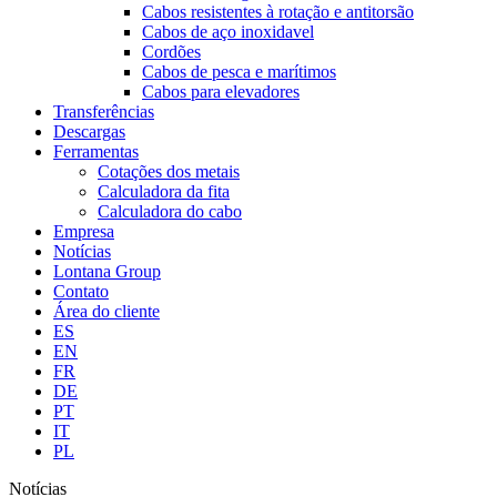
Cabos resistentes à rotação e antitorsão
Cabos de aço inoxidavel
Cordões
Cabos de pesca e marítimos
Cabos para elevadores
Transferências
Descargas
Ferramentas
Cotações dos metais
Calculadora da fita
Calculadora do cabo
Empresa
Notícias
Lontana Group
Contato
Área do cliente
ES
EN
FR
DE
PT
IT
PL
Notícias