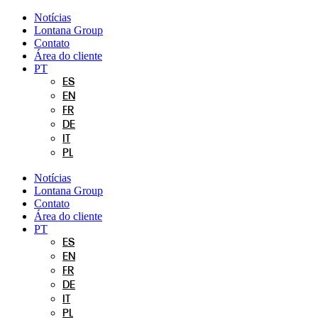
Pular
Notícias
para
Lontana Group
o
Contato
conteúdo
Área do cliente
PT
ES
EN
FR
DE
IT
PL
Notícias
Lontana Group
Contato
Área do cliente
PT
ES
EN
FR
DE
IT
PL