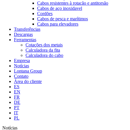
Cabos resistentes à rotação e antitorsão
Cabos de aço inoxidavel
Cordões
Cabos de pesca e marítimos
Cabos para elevadores
Transferências
Descargas
Ferramentas
Cotações dos metais
Calculadora da fita
Calculadora do cabo
Empresa
Notícias
Lontana Group
Contato
Área do cliente
ES
EN
FR
DE
PT
IT
PL
Notícias