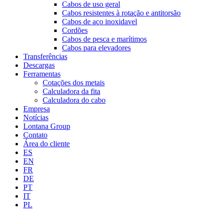
Cabos de uso geral
Cabos resistentes à rotação e antitorsão
Cabos de aço inoxidavel
Cordões
Cabos de pesca e marítimos
Cabos para elevadores
Transferências
Descargas
Ferramentas
Cotações dos metais
Calculadora da fita
Calculadora do cabo
Empresa
Notícias
Lontana Group
Contato
Área do cliente
ES
EN
FR
DE
PT
IT
PL