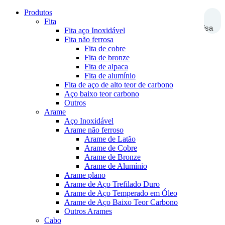
Produtos
Fita
Pesquisa
Fita aço Inoxidável
Fita não ferrosa
Fita de cobre
Fita de bronze
Fita de alpaca
Fita de alumínio
Fita de aço de alto teor de carbono
Aço baixo teor carbono
Outros
Arame
Aço Inoxidável
Arame não ferroso
Arame de Latão
Arame de Cobre
Arame de Bronze
Arame de Alumínio
Arame plano
Arame de Aço Trefilado Duro
Arame de Aço Temperado em Óleo
Arame de Aço Baixo Teor Carbono
Outros Arames
Cabo