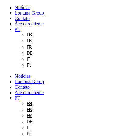
Pular
Notícias
para
Lontana Group
o
Contato
conteúdo
Área do cliente
PT
ES
EN
FR
DE
IT
PL
Notícias
Lontana Group
Contato
Área do cliente
PT
ES
EN
FR
DE
IT
PL