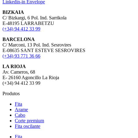
Linkedin-in
Envelope
BIZKAIA
C/ Bizkargi, 6 Pol. Ind. Sarrikola
E-48195 LARRABETZU
(+34) 94 412 33 99
BARCELONA
C/ Marconi, 13 Pol. Ind. Sesrovires
E-08635 SANT ESTEVE SESROVIRES
(+34) 93 771 36 66
LA RIOJA
Av. Cameros, 68
E- 26160 Agoncillo La Rioja
(+34) 94 412 33 99
Produtos
Fita
Arame
Cabo
Corte premium
Fita oscilante
Fita