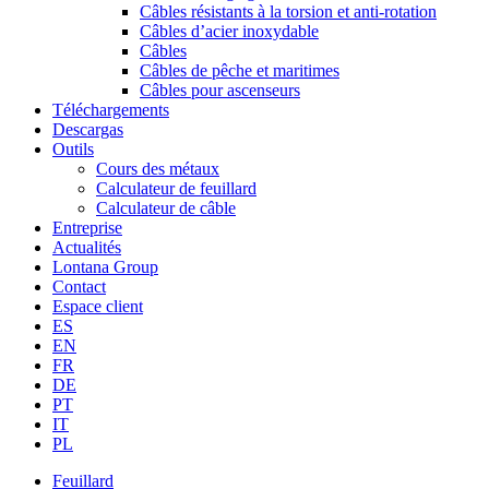
Câbles résistants à la torsion et anti-rotation
Câbles d’acier inoxydable
Câbles
Câbles de pêche et maritimes
Câbles pour ascenseurs
Téléchargements
Descargas
Outils
Cours des métaux
Calculateur de feuillard
Calculateur de câble
Entreprise
Actualités
Lontana Group
Contact
Espace client
ES
EN
FR
DE
PT
IT
PL
Feuillard