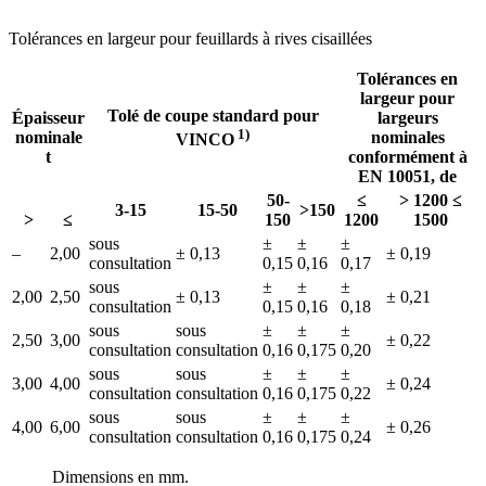
Tolérances en largeur pour feuillards à rives cisaillées
Tolérances en
largeur pour
Tolé de coupe standard pour
Épaisseur
largeurs
1)
nominale
nominales
VINCO
t
conformément à
EN 10051, de
50-
≤
> 1200 ≤
3-15
15-50
>150
>
≤
150
1200
1500
sous
±
±
±
–
2,00
± 0,13
± 0,19
consultation
0,15
0,16
0,17
sous
±
±
±
2,00
2,50
± 0,13
± 0,21
consultation
0,15
0,16
0,18
sous
sous
±
±
±
2,50
3,00
± 0,22
consultation
consultation
0,16
0,175
0,20
sous
sous
±
±
±
3,00
4,00
± 0,24
consultation
consultation
0,16
0,175
0,22
sous
sous
±
±
±
4,00
6,00
± 0,26
consultation
consultation
0,16
0,175
0,24
Dimensions en mm.