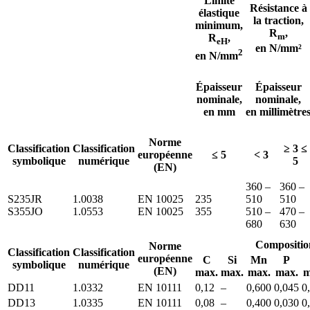
Limite
Résistance à
élastique
la traction,
minimum,
R
,
m
R
,
eH
en N/mm²
2
en N/mm
Épaisseur
Épaisseur
nominale,
nominale,
en mm
en millimètre
Norme
Classification
Classification
≥ 3 ≤
européenne
≤ 5
< 3
symbolique
numérique
5
(EN)
360 –
360 –
S235JR
1.0038
EN 10025
235
510
510
S355JO
1.0553
EN 10025
355
510 –
470 –
680
630
Compositio
Norme
Classification
Classification
européenne
C
Si
Mn
P
symbolique
numérique
(EN)
max.
max.
max.
max.
m
DD11
1.0332
EN 10111
0,12
–
0,600
0,045
0
DD13
1.0335
EN 10111
0,08
–
0,400
0,030
0