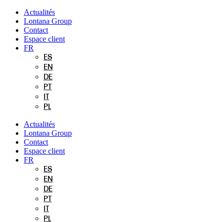
Aller
Actualités
au
Lontana Group
contenu
Contact
Espace client
FR
ES
EN
DE
PT
IT
PL
Actualités
Lontana Group
Contact
Espace client
FR
ES
EN
DE
PT
IT
PL