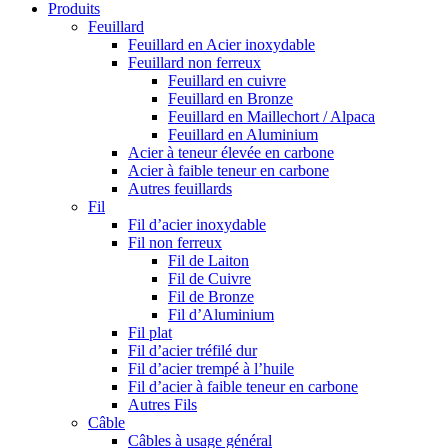
Produits
Feuillard
Feuillard en Acier inoxydable
Feuillard non ferreux
Feuillard en cuivre
Feuillard en Bronze
Feuillard en Maillechort / Alpaca
Feuillard en Aluminium
Acier à teneur élevée en carbone
Acier à faible teneur en carbone
Autres feuillards
Fil
Fil d’acier inoxydable
Fil non ferreux
Fil de Laiton
Fil de Cuivre
Fil de Bronze
Fil d’Aluminium
Fil plat
Fil d’acier tréfilé dur
Fil d’acier trempé à l’huile
Fil d’acier à faible teneur en carbone
Autres Fils
Câble
Câbles à usage général