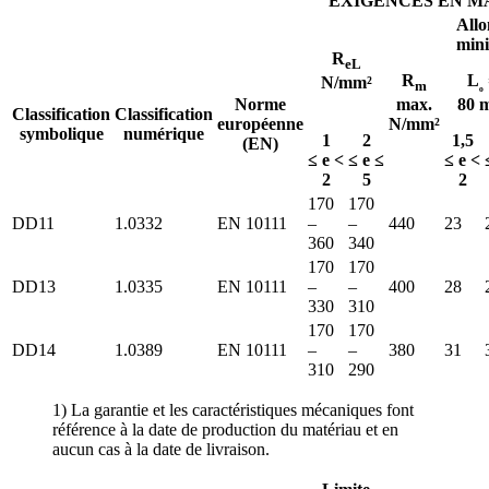
EXIGENCES EN M
All
min
R
eL
R
L
N/mm²
m
ₒ
Norme
max.
80 
Classification
Classification
européenne
N/mm²
symbolique
numérique
1
2
1,5
(EN)
≤ e <
≤ e ≤
≤ e <
2
5
2
170
170
DD11
1.0332
EN 10111
–
–
440
23
360
340
170
170
DD13
1.0335
EN 10111
–
–
400
28
330
310
170
170
DD14
1.0389
EN 10111
–
–
380
31
310
290
1) La garantie et les caractéristiques mécaniques font
référence à la date de production du matériau et en
aucun cas à la date de livraison.