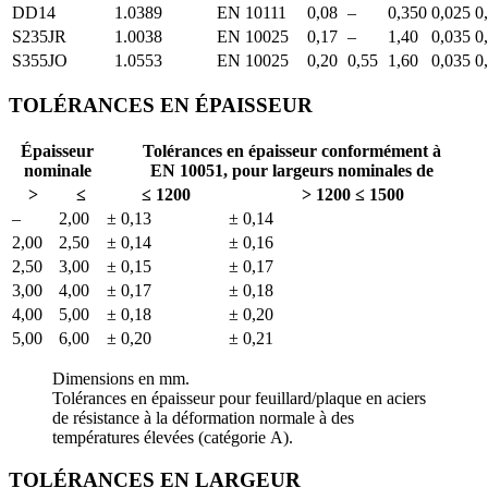
DD14
1.0389
EN 10111
0,08
–
0,350
0,025
0
S235JR
1.0038
EN 10025
0,17
–
1,40
0,035
0
S355JO
1.0553
EN 10025
0,20
0,55
1,60
0,035
0
TOLÉRANCES EN ÉPAISSEUR
Épaisseur
Tolérances en épaisseur conformément à
nominale
EN 10051, pour largeurs nominales de
>
≤
≤ 1200
> 1200 ≤ 1500
–
2,00
± 0,13
± 0,14
2,00
2,50
± 0,14
± 0,16
2,50
3,00
± 0,15
± 0,17
3,00
4,00
± 0,17
± 0,18
4,00
5,00
± 0,18
± 0,20
5,00
6,00
± 0,20
± 0,21
Dimensions en mm.
Tolérances en épaisseur pour feuillard/plaque en aciers
de résistance à la déformation normale à des
températures élevées (catégorie A).
TOLÉRANCES EN LARGEUR