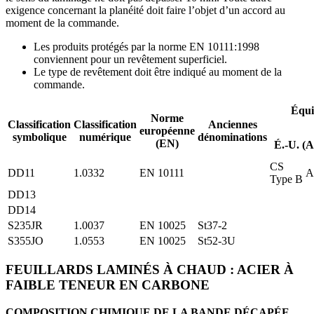
exigence concernant la planéité doit faire l’objet d’un accord au
moment de la commande.
Les produits protégés par la norme EN 10111:1998
conviennent pour un revêtement superficiel.
Le type de revêtement doit être indiqué au moment de la
commande.
Équi
Norme
Classification
Classification
Anciennes
européenne
symbolique
numérique
dénominations
(EN)
É.-U. (A
CS
DD11
1.0332
EN 10111
A
Type B
DD13
DD14
S235JR
1.0037
EN 10025
St37-2
S355JO
1.0553
EN 10025
St52-3U
FEUILLARDS LAMINÉS À CHAUD : ACIER À
FAIBLE TENEUR EN CARBONE
COMPOSITION CHIMIQUE DE LA BANDE DÉCAPÉE