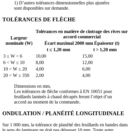
1) D’autres tolérances dimensionnelles plus ajustées
sont disponibles sur demande.
TOLÉRANCES DE FLÈCHE
Tolérances en matière de cintrage des rives sur
accord commercial
Largeur
nominale (W)
Écart maximal 2000 mm Épaisseur (t)
t ≤ 1,20 mm
t > 1,20 mm
3 ≤ W < 6
10,00
15,00
6 < W ≤ 10
8,00
12,00
10 < W ≤ 20
4,00
6,00
20 < W ≤ 350
2,00
4,00
Dimensions en mm.
Les tolérances de flèche conformes à EN 10051 pour
feuillards laminés à chaud décapés feront l’objet d’un
accord au moment de la commande.
ONDULATION / PLANÉITÉ LONGITUDINALE
Sur 1 000 mm, la tolérance de planéité des feuillards en bandes dans
le sens du laminage ne doit pas dépasser 10 mm. Toute autre