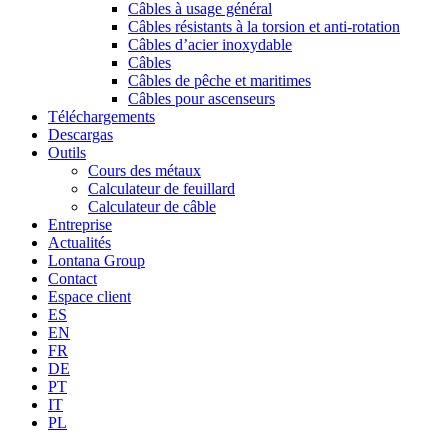
Câbles à usage général
Câbles résistants à la torsion et anti-rotation
Câbles d’acier inoxydable
Câbles
Câbles de pêche et maritimes
Câbles pour ascenseurs
Téléchargements
Descargas
Outils
Cours des métaux
Calculateur de feuillard
Calculateur de câble
Entreprise
Actualités
Lontana Group
Contact
Espace client
ES
EN
FR
DE
PT
IT
PL