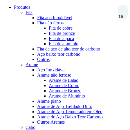
Produtos
Fita
Pesquisa
Fita aço Inoxidável
Fita não ferrosa
Fita de cobre
Fita de bronze
Fita de alpaca
Fita de alumínio
Fita de aço de alto teor de carbono
Aço baixo teor carbono
Outros
Arame
Aço Inoxidável
Arame não ferroso
Arame de Latão
Arame de Cobre
Arame de Bronze
Arame de Alumínio
Arame plano
Arame de Aço Trefilado Duro
Arame de Aço Temperado em Óleo
Arame de Aço Baixo Teor Carbono
Outros Arames
Cabo