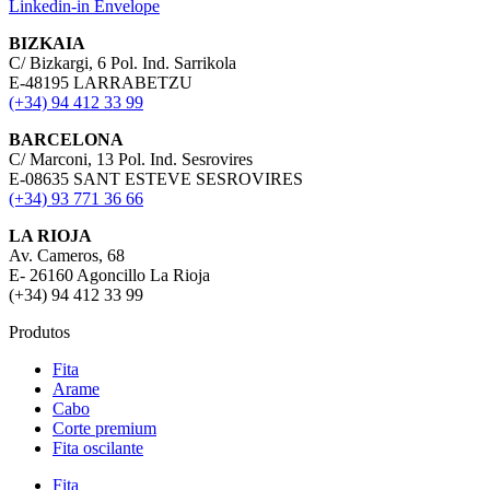
Linkedin-in
Envelope
BIZKAIA
C/ Bizkargi, 6 Pol. Ind. Sarrikola
E-48195 LARRABETZU
(+34) 94 412 33 99
BARCELONA
C/ Marconi, 13 Pol. Ind. Sesrovires
E-08635 SANT ESTEVE SESROVIRES
(+34) 93 771 36 66
LA RIOJA
Av. Cameros, 68
E- 26160 Agoncillo La Rioja
(+34) 94 412 33 99
Produtos
Fita
Arame
Cabo
Corte premium
Fita oscilante
Fita