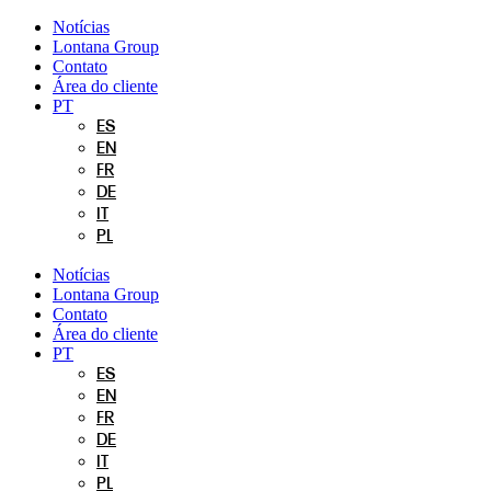
Pular
Notícias
para
Lontana Group
o
Contato
conteúdo
Área do cliente
PT
ES
EN
FR
DE
IT
PL
Notícias
Lontana Group
Contato
Área do cliente
PT
ES
EN
FR
DE
IT
PL