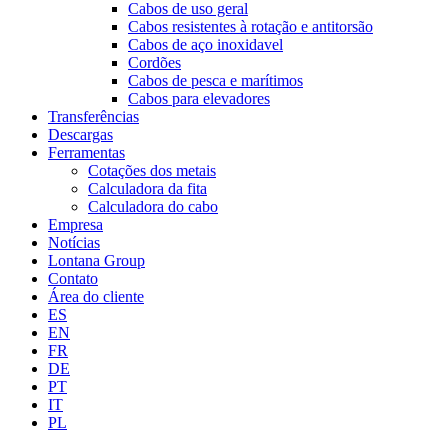
Cabos de uso geral
Cabos resistentes à rotação e antitorsão
Cabos de aço inoxidavel
Cordões
Cabos de pesca e marítimos
Cabos para elevadores
Transferências
Descargas
Ferramentas
Cotações dos metais
Calculadora da fita
Calculadora do cabo
Empresa
Notícias
Lontana Group
Contato
Área do cliente
ES
EN
FR
DE
PT
IT
PL