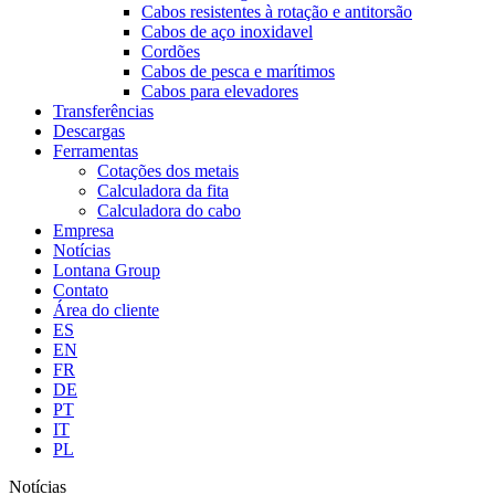
Cabos resistentes à rotação e antitorsão
Cabos de aço inoxidavel
Cordões
Cabos de pesca e marítimos
Cabos para elevadores
Transferências
Descargas
Ferramentas
Cotações dos metais
Calculadora da fita
Calculadora do cabo
Empresa
Notícias
Lontana Group
Contato
Área do cliente
ES
EN
FR
DE
PT
IT
PL
Notícias