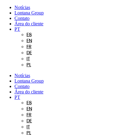
Pular
Notícias
para
Lontana Group
o
Contato
conteúdo
Área do cliente
PT
ES
EN
FR
DE
IT
PL
Notícias
Lontana Group
Contato
Área do cliente
PT
ES
EN
FR
DE
IT
PL