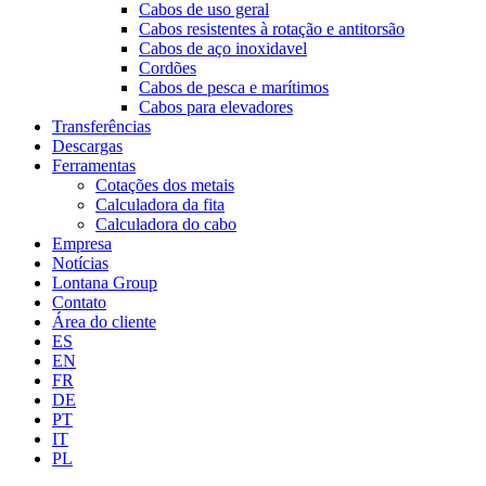
Cabos de uso geral
Cabos resistentes à rotação e antitorsão
Cabos de aço inoxidavel
Cordões
Cabos de pesca e marítimos
Cabos para elevadores
Transferências
Descargas
Ferramentas
Cotações dos metais
Calculadora da fita
Calculadora do cabo
Empresa
Notícias
Lontana Group
Contato
Área do cliente
ES
EN
FR
DE
PT
IT
PL