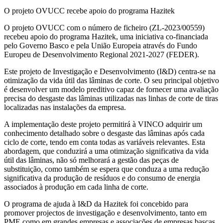
O projeto OVUCC recebe apoio do programa Hazitek
O projeto OVUCC com o número de ficheiro (ZL-2023/00559)
recebeu apoio do programa Hazitek, uma iniciativa co-financiada
pelo Governo Basco e pela União Europeia através do Fundo
Europeu de Desenvolvimento Regional 2021-2027 (FEDER).
Este projeto de Investigação e Desenvolvimento (I&D) centra-se na
otimização da vida útil das lâminas de corte. O seu principal objetivo
é desenvolver um modelo preditivo capaz de fornecer uma avaliação
precisa do desgaste das lâminas utilizadas nas linhas de corte de tiras
localizadas nas instalações da empresa.
A implementação deste projeto permitirá à VINCO adquirir um
conhecimento detalhado sobre o desgaste das lâminas após cada
ciclo de corte, tendo em conta todas as variáveis relevantes. Esta
abordagem, que conduzirá a uma otimização significativa da vida
útil das lâminas, não só melhorará a gestão das peças de
substituição, como também se espera que conduza a uma redução
significativa da produção de resíduos e do consumo de energia
associados à produção em cada linha de corte.
O programa de ajuda à I&D da Hazitek foi concebido para
promover projectos de investigação e desenvolvimento, tanto em
PME como em grandes empresas e associações de empresas bascas.