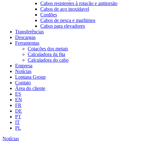
Cabos resistentes à rotação e antitorsão
Cabos de aço inoxidavel
Cordões
Cabos de pesca e marítimos
Cabos para elevadores
Transferências
Descargas
Ferramentas
Cotações dos metais
Calculadora da fita
Calculadora do cabo
Empresa
Notícias
Lontana Group
Contato
Área do cliente
ES
EN
FR
DE
PT
IT
PL
Notícias