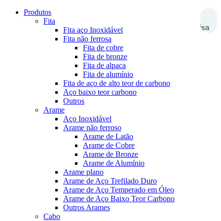
Produtos
Fita
Pesquisa
Fita aço Inoxidável
Fita não ferrosa
Fita de cobre
Fita de bronze
Fita de alpaca
Fita de alumínio
Fita de aço de alto teor de carbono
Aço baixo teor carbono
Outros
Arame
Aço Inoxidável
Arame não ferroso
Arame de Latão
Arame de Cobre
Arame de Bronze
Arame de Alumínio
Arame plano
Arame de Aço Trefilado Duro
Arame de Aço Temperado em Óleo
Arame de Aço Baixo Teor Carbono
Outros Arames
Cabo