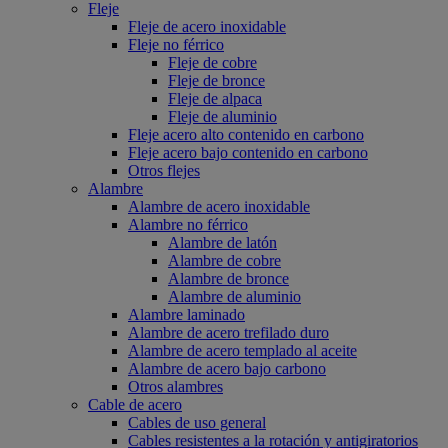
Fleje
Fleje de acero inoxidable
Fleje no férrico
Fleje de cobre
Fleje de bronce
Fleje de alpaca
Fleje de aluminio
Fleje acero alto contenido en carbono
Fleje acero bajo contenido en carbono
Otros flejes
Alambre
Alambre de acero inoxidable
Alambre no férrico
Alambre de latón
Alambre de cobre
Alambre de bronce
Alambre de aluminio
Alambre laminado
Alambre de acero trefilado duro
Alambre de acero templado al aceite
Alambre de acero bajo carbono
Otros alambres
Cable de acero
Cables de uso general
Cables resistentes a la rotación y antigiratorios