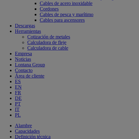
Cables de acero inoxidable
Cordones
Cables de pesca y marítimo
Cables para ascensores
Descargas
Herramientas
Cotización de metales
Calculadora de fleje
Calculadora de cable
Empresa
Noticias
Lontana Group
Contacto
Área de cliente
ES
EN
FR
DE
PT
IT
PL
Alambre
Capacidades
Definición técnica