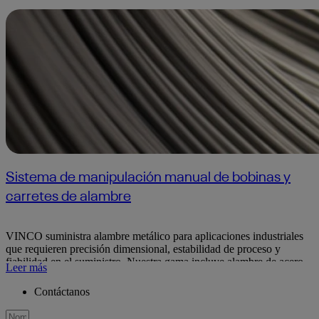
Sistema de manipulación manual de bobinas y
carretes de alambre
VINCO suministra alambre metálico para aplicaciones industriales
que requieren precisión dimensional, estabilidad de proceso y
fiabilidad en el suministro. Nuestra gama incluye alambre de acero
Leer más
inoxidable, cobre, latón, bronce, aluminio y otras aleaciones no
férreas, además de soluciones en acero de alto y bajo contenido en
Contáctanos
carbono para aplicaciones técnicas específicas.