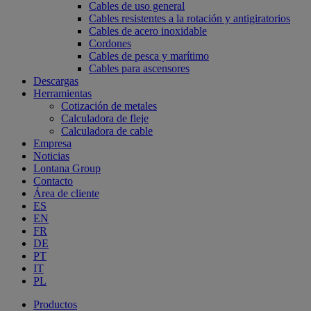
Cables de uso general
Cables resistentes a la rotación y antigiratorios
Cables de acero inoxidable
Cordones
Cables de pesca y marítimo
Cables para ascensores
Descargas
Herramientas
Cotización de metales
Calculadora de fleje
Calculadora de cable
Empresa
Noticias
Lontana Group
Contacto
Área de cliente
ES
EN
FR
DE
PT
IT
PL
Productos