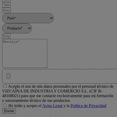
Complementamos nuestra oferta con alambre plano laminado,
fabricado y distribuido para procesos de estampación, conformado y
producción de componentes de precisión. Gracias a nuestra
capacidad de laminación propia y a una amplia disponibilidad de
materiales y formatos de suministro, podemos adaptarnos tanto a
especificaciones estándar como a desarrollos de sección a medida.
Trabajamos con sectores como automoción, electrónica,
electrocomponentes, energía, fabricación de muelles y resortes,
electrodomésticos e industria manufacturera. En esta sección
encontrarás las distintas familias de alambre organizadas por material
y aplicación, facilitando la selección de la solución más adecuada
para cada proceso productivo.
Acepto el uso de mis datos personales por el personal técnico de
VIZCAÍNA DE INDUSTRIA Y COMERCIO S.L. (CIF B-
48108021) para que me contacte exclusivamente para mi formación
y asesoramiento técnico de sus productos.
He leído y acepto el
Aviso Legal
y la
Política de Privacidad
Enviar