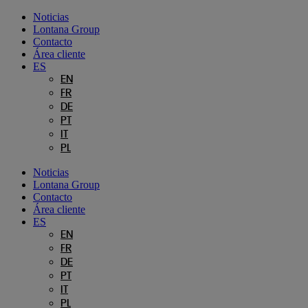
Ir
Noticias
al
Lontana Group
contenido
Contacto
Área cliente
ES
EN
FR
DE
PT
IT
PL
Noticias
Lontana Group
Contacto
Área cliente
ES
EN
FR
DE
PT
IT
PL