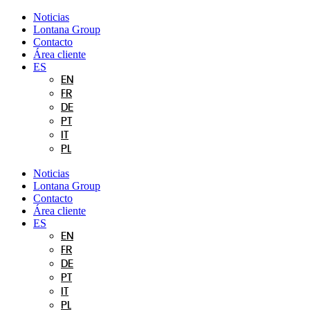
Ir
Noticias
al
Lontana Group
contenido
Contacto
Área cliente
ES
EN
FR
DE
PT
IT
PL
Noticias
Lontana Group
Contacto
Área cliente
ES
EN
FR
DE
PT
IT
PL