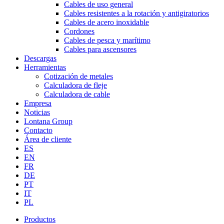
Cables de uso general
Cables resistentes a la rotación y antigiratorios
Cables de acero inoxidable
Cordones
Cables de pesca y marítimo
Cables para ascensores
Descargas
Herramientas
Cotización de metales
Calculadora de fleje
Calculadora de cable
Empresa
Noticias
Lontana Group
Contacto
Área de cliente
ES
EN
FR
DE
PT
IT
PL
Productos