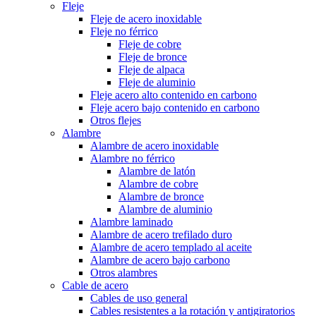
Fleje
Fleje de acero inoxidable
Fleje no férrico
Fleje de cobre
Fleje de bronce
Fleje de alpaca
Fleje de aluminio
Fleje acero alto contenido en carbono
Fleje acero bajo contenido en carbono
Otros flejes
Alambre
Alambre de acero inoxidable
Alambre no férrico
Alambre de latón
Alambre de cobre
Alambre de bronce
Alambre de aluminio
Alambre laminado
Alambre de acero trefilado duro
Alambre de acero templado al aceite
Alambre de acero bajo carbono
Otros alambres
Cable de acero
Cables de uso general
Cables resistentes a la rotación y antigiratorios