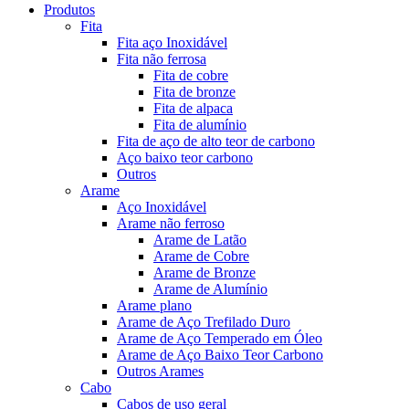
Produtos
Fita
Fita aço Inoxidável
Fita não ferrosa
Fita de cobre
Fita de bronze
Fita de alpaca
Fita de alumínio
Fita de aço de alto teor de carbono
Aço baixo teor carbono
Outros
Arame
Aço Inoxidável
Arame não ferroso
Arame de Latão
Arame de Cobre
Arame de Bronze
Arame de Alumínio
Arame plano
Arame de Aço Trefilado Duro
Arame de Aço Temperado em Óleo
Arame de Aço Baixo Teor Carbono
Outros Arames
Cabo
Cabos de uso geral