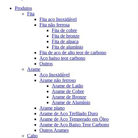
Produtos
Fita
Fita aço Inoxidável
Fita não ferrosa
Fita de cobre
Fita de bronze
Fita de alpaca
Fita de alumínio
Fita de aço de alto teor de carbono
Aço baixo teor carbono
Outros
Arame
Aço Inoxidável
Arame não ferroso
Arame de Latão
Arame de Cobre
Arame de Bronze
Arame de Alumínio
Arame plano
Arame de Aço Trefilado Duro
Arame de Aço Temperado em Óleo
Arame de Aço Baixo Teor Carbono
Outros Arames
Cabo