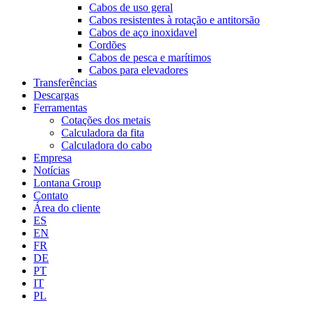
Cabos de uso geral
Cabos resistentes à rotação e antitorsão
Cabos de aço inoxidavel
Cordões
Cabos de pesca e marítimos
Cabos para elevadores
Transferências
Descargas
Ferramentas
Cotações dos metais
Calculadora da fita
Calculadora do cabo
Empresa
Notícias
Lontana Group
Contato
Área do cliente
ES
EN
FR
DE
PT
IT
PL