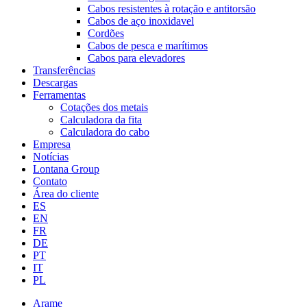
Cabos resistentes à rotação e antitorsão
Cabos de aço inoxidavel
Cordões
Cabos de pesca e marítimos
Cabos para elevadores
Transferências
Descargas
Ferramentas
Cotações dos metais
Calculadora da fita
Calculadora do cabo
Empresa
Notícias
Lontana Group
Contato
Área do cliente
ES
EN
FR
DE
PT
IT
PL
Arame