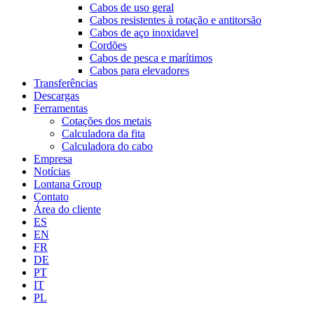
Cabos de uso geral
Cabos resistentes à rotação e antitorsão
Cabos de aço inoxidavel
Cordões
Cabos de pesca e marítimos
Cabos para elevadores
Transferências
Descargas
Ferramentas
Cotações dos metais
Calculadora da fita
Calculadora do cabo
Empresa
Notícias
Lontana Group
Contato
Área do cliente
ES
EN
FR
DE
PT
IT
PL