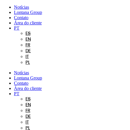
Pular
Notícias
para
Lontana Group
o
Contato
conteúdo
Área do cliente
PT
ES
EN
FR
DE
IT
PL
Notícias
Lontana Group
Contato
Área do cliente
PT
ES
EN
FR
DE
IT
PL