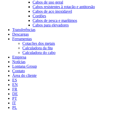
Cabos de uso geral
Cabos resistentes à rotação e antitorsão
Cabos de aço inoxidavel
Cordões
Cabos de pesca e marítimos
Cabos para elevadores
Transferências
Descargas
Ferramentas
Cotações dos metais
Calculadora da fita
Calculadora do cabo
Empresa
Notícias
Lontana Group
Contato
Área do cliente
ES
EN
FR
DE
PT
IT
PL