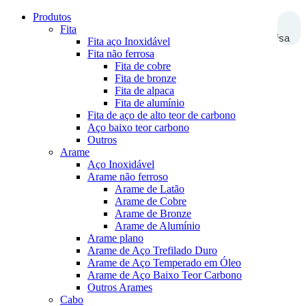
Produtos
Fita
Pesquisa
Fita aço Inoxidável
Fita não ferrosa
Fita de cobre
Fita de bronze
Fita de alpaca
Fita de alumínio
Fita de aço de alto teor de carbono
Aço baixo teor carbono
Outros
Arame
Aço Inoxidável
Arame não ferroso
Arame de Latão
Arame de Cobre
Arame de Bronze
Arame de Alumínio
Arame plano
Arame de Aço Trefilado Duro
Arame de Aço Temperado em Óleo
Arame de Aço Baixo Teor Carbono
Outros Arames
Cabo