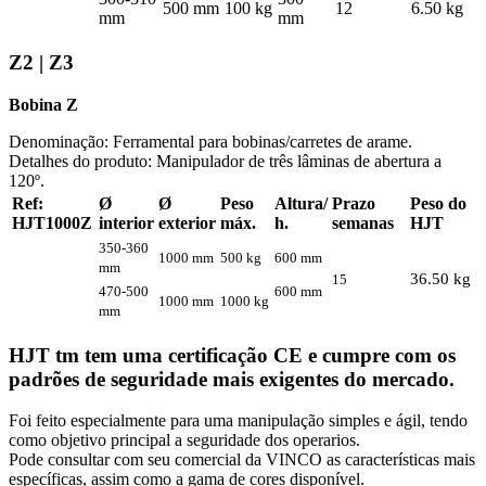
500 mm
100 kg
12
6.50 kg
mm
mm
Z2 | Z3
Bobina Z
Denominação: Ferramental para bobinas/carretes de arame.
Detalhes do produto: Manipulador de três lâminas de abertura a
120º.
Ref:
Ø
Ø
Peso
Altura/
Prazo
Peso do
HJT1000Z
interior
exterior
máx.
h.
semanas
HJT
350-360
1000 mm
500 kg
600 mm
mm
36.50 kg
15
470-500
600 mm
1000 mm
1000 kg
mm
HJT tm tem uma certificação CE e cumpre com os
padrões de seguridade mais exigentes do mercado.
Foi feito especialmente para uma manipulação simples e ágil, tendo
como objetivo principal a seguridade dos operarios.
Pode consultar com seu comercial da VINCO as características mais
específicas, assim como a gama de cores disponível.