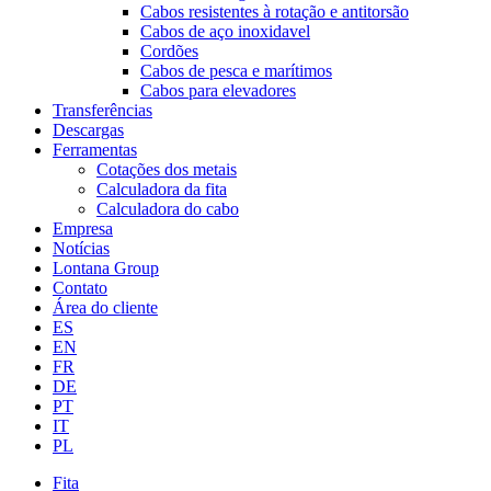
Cabos resistentes à rotação e antitorsão
Cabos de aço inoxidavel
Cordões
Cabos de pesca e marítimos
Cabos para elevadores
Transferências
Descargas
Ferramentas
Cotações dos metais
Calculadora da fita
Calculadora do cabo
Empresa
Notícias
Lontana Group
Contato
Área do cliente
ES
EN
FR
DE
PT
IT
PL
Fita