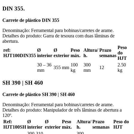
DIN 355.
Carrete de plástico DIN 355
Denominação: Ferramental para bobinas/carretes de arame.
Detalhes do produto: Garra de tesoura com duas lâminas de
abertura.
Peso
ref:
Ø
Ø
Peso
Altura/
Prazo
do
HJT100DIN355
interior
exterior
máx.
h.
semanas
HJT
30 – 36
100
300
2.50
355 mm
12
mm
kg
mm
kg
SH 390 | SH 460
Carrete de plástico SH 390 | SH 460
Denominação: Ferramental para bobinas/carretes de arame.
Detalhes do produto: Manipulador de três lâminas de abertura a
120º.
Ref:
Ø
Ø
Peso
Altura/
Prazo
Peso do
HJT100SH
interior
exterior
máx.
h.
semanas
HJT
300-310
300