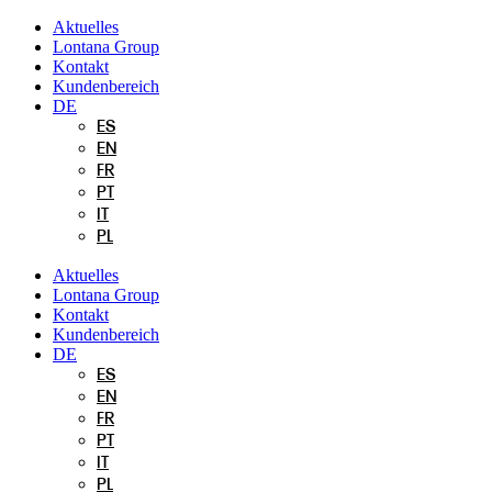
Zum
Aktuelles
Inhalt
Lontana Group
springen
Kontakt
Kundenbereich
DE
ES
EN
FR
PT
IT
PL
Aktuelles
Lontana Group
Kontakt
Kundenbereich
DE
ES
EN
FR
PT
IT
PL