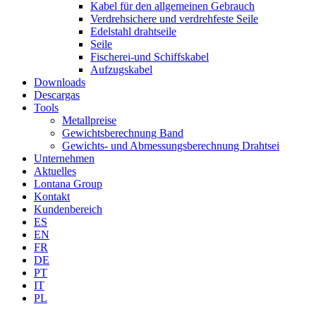
Kabel für den allgemeinen Gebrauch
Verdrehsichere und verdrehfeste Seile
Edelstahl drahtseile
Seile
Fischerei-und Schiffskabel
Aufzugskabel
Downloads
Descargas
Tools
Metallpreise
Gewichtsberechnung Band
Gewichts- und Abmessungsberechnung Drahtsei
Unternehmen
Aktuelles
Lontana Group
Kontakt
Kundenbereich
ES
EN
FR
DE
PT
IT
PL