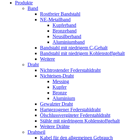
Produkte
Band
Rostfreier Bandstahl
NE-Metallband
Kupferband
Bronzeband
Neusilberband
Aluminiumband
Bandstahl mit niedrigem C-Gehalt
Bandstahl mit niedrigem Kohlenstoffgehalt
Weitere
Draht
Nichtrostender Federstahldraht
Nichteisen-Draht
Messing
Kupfer
Bronze
Aluminium
Gewalzter Draht
Hartgezogener Federstahldraht
Ölschlussvergüteter Federstahldraht
Stähle mit niedringem Kohlenstoffgehalt
Weitere Drähte
Drahtseil
Kabel für den allgemeinen Gebrauch