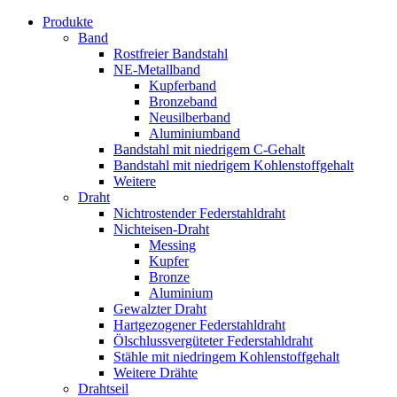
Produkte
Band
Rostfreier Bandstahl
NE-Metallband
Kupferband
Bronzeband
Neusilberband
Aluminiumband
Bandstahl mit niedrigem C-Gehalt
Bandstahl mit niedrigem Kohlenstoffgehalt
Weitere
Draht
Nichtrostender Federstahldraht
Nichteisen-Draht
Messing
Kupfer
Bronze
Aluminium
Gewalzter Draht
Hartgezogener Federstahldraht
Ölschlussvergüteter Federstahldraht
Stähle mit niedringem Kohlenstoffgehalt
Weitere Drähte
Drahtseil