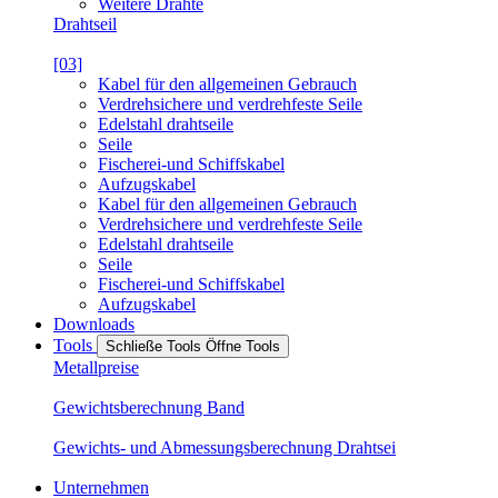
Weitere Drähte
Drahtseil
[03]
Kabel für den allgemeinen Gebrauch
Verdrehsichere und verdrehfeste Seile
Edelstahl drahtseile
Seile
Fischerei-und Schiffskabel
Aufzugskabel
Kabel für den allgemeinen Gebrauch
Verdrehsichere und verdrehfeste Seile
Edelstahl drahtseile
Seile
Fischerei-und Schiffskabel
Aufzugskabel
Downloads
Tools
Schließe Tools
Öffne Tools
Metallpreise
Gewichtsberechnung Band
Gewichts- und Abmessungsberechnung Drahtsei
Unternehmen