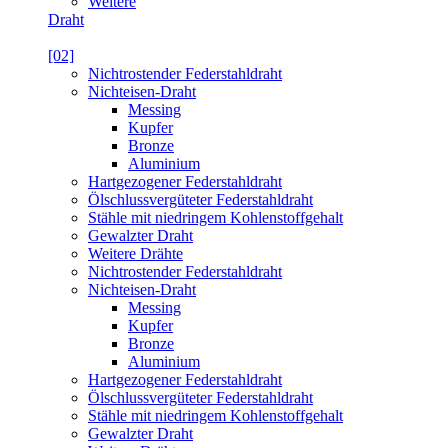
Weitere
Draht
[02]
Nichtrostender Federstahldraht
Nichteisen-Draht
Messing
Kupfer
Bronze
Aluminium
Hartgezogener Federstahldraht
Ölschlussvergüteter Federstahldraht
Stähle mit niedringem Kohlenstoffgehalt
Gewalzter Draht
Weitere Drähte
Nichtrostender Federstahldraht
Nichteisen-Draht
Messing
Kupfer
Bronze
Aluminium
Hartgezogener Federstahldraht
Ölschlussvergüteter Federstahldraht
Stähle mit niedringem Kohlenstoffgehalt
Gewalzter Draht