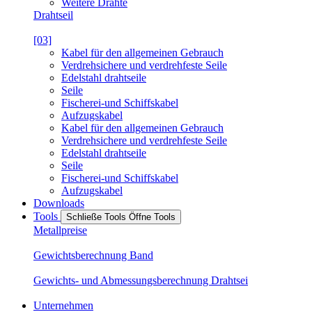
Weitere Drähte
Drahtseil
[03]
Kabel für den allgemeinen Gebrauch
Verdrehsichere und verdrehfeste Seile
Edelstahl drahtseile
Seile
Fischerei-und Schiffskabel
Aufzugskabel
Kabel für den allgemeinen Gebrauch
Verdrehsichere und verdrehfeste Seile
Edelstahl drahtseile
Seile
Fischerei-und Schiffskabel
Aufzugskabel
Downloads
Tools
Schließe Tools
Öffne Tools
Metallpreise
Gewichtsberechnung Band
Gewichts- und Abmessungsberechnung Drahtsei
Unternehmen