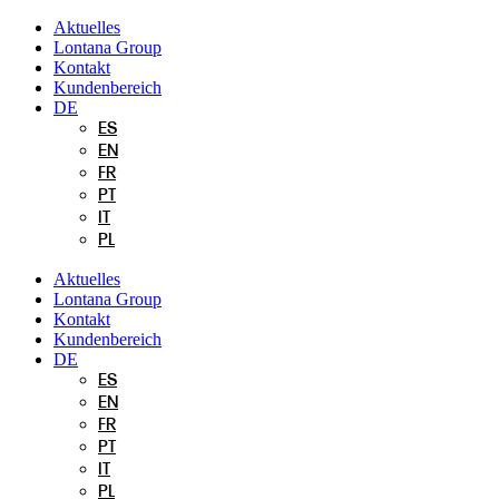
Zum
Aktuelles
Inhalt
Lontana Group
springen
Kontakt
Kundenbereich
DE
ES
EN
FR
PT
IT
PL
Aktuelles
Lontana Group
Kontakt
Kundenbereich
DE
ES
EN
FR
PT
IT
PL