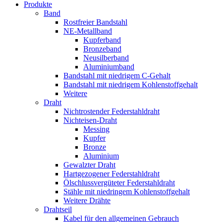
Produkte
Band
Rostfreier Bandstahl
NE-Metallband
Kupferband
Bronzeband
Neusilberband
Aluminiumband
Bandstahl mit niedrigem C-Gehalt
Bandstahl mit niedrigem Kohlenstoffgehalt
Weitere
Draht
Nichtrostender Federstahldraht
Nichteisen-Draht
Messing
Kupfer
Bronze
Aluminium
Gewalzter Draht
Hartgezogener Federstahldraht
Ölschlussvergüteter Federstahldraht
Stähle mit niedringem Kohlenstoffgehalt
Weitere Drähte
Drahtseil
Kabel für den allgemeinen Gebrauch