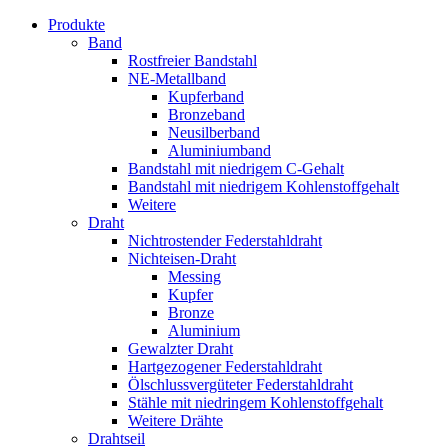
Produkte
Band
Rostfreier Bandstahl
NE-Metallband
Kupferband
Bronzeband
Neusilberband
Aluminiumband
Bandstahl mit niedrigem C-Gehalt
Bandstahl mit niedrigem Kohlenstoffgehalt
Weitere
Draht
Nichtrostender Federstahldraht
Nichteisen-Draht
Messing
Kupfer
Bronze
Aluminium
Gewalzter Draht
Hartgezogener Federstahldraht
Ölschlussvergüteter Federstahldraht
Stähle mit niedringem Kohlenstoffgehalt
Weitere Drähte
Drahtseil