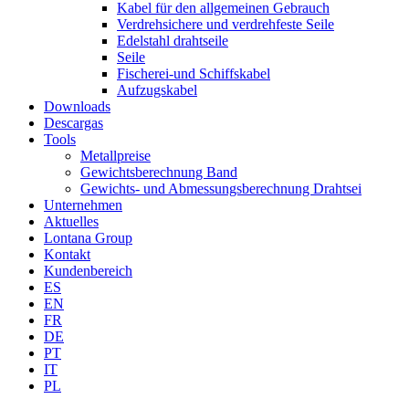
Kabel für den allgemeinen Gebrauch
Verdrehsichere und verdrehfeste Seile
Edelstahl drahtseile
Seile
Fischerei-und Schiffskabel
Aufzugskabel
Downloads
Descargas
Tools
Metallpreise
Gewichtsberechnung Band
Gewichts- und Abmessungsberechnung Drahtsei
Unternehmen
Aktuelles
Lontana Group
Kontakt
Kundenbereich
ES
EN
FR
DE
PT
IT
PL