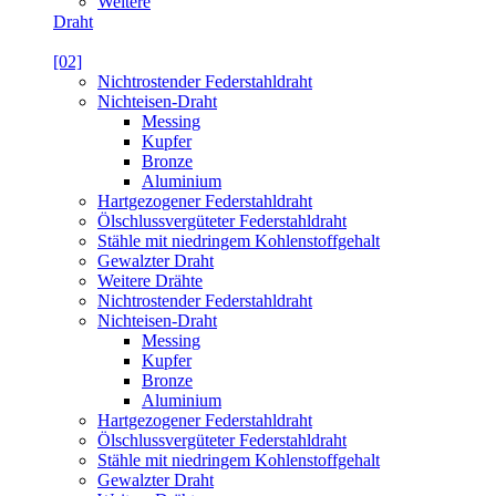
Weitere
Draht
[02]
Nichtrostender Federstahldraht
Nichteisen-Draht
Messing
Kupfer
Bronze
Aluminium
Hartgezogener Federstahldraht
Ölschlussvergüteter Federstahldraht
Stähle mit niedringem Kohlenstoffgehalt
Gewalzter Draht
Weitere Drähte
Nichtrostender Federstahldraht
Nichteisen-Draht
Messing
Kupfer
Bronze
Aluminium
Hartgezogener Federstahldraht
Ölschlussvergüteter Federstahldraht
Stähle mit niedringem Kohlenstoffgehalt
Gewalzter Draht