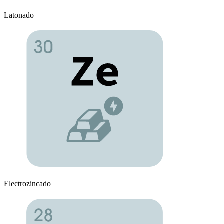
Latonado
Electrozincado