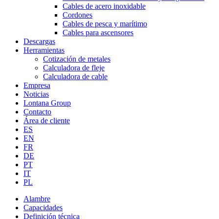
Cables de acero inoxidable
Cordones
Cables de pesca y marítimo
Cables para ascensores
Descargas
Herramientas
Cotización de metales
Calculadora de fleje
Calculadora de cable
Empresa
Noticias
Lontana Group
Contacto
Área de cliente
ES
EN
FR
DE
PT
IT
PL
Alambre
Capacidades
Definición técnica