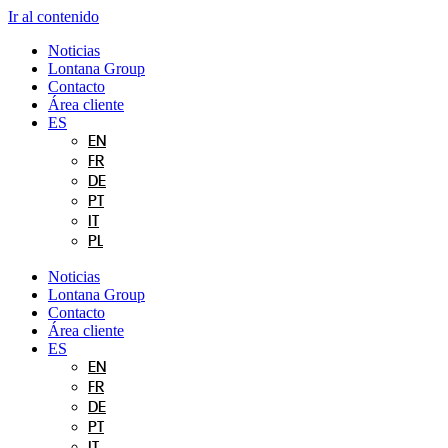
Ir al contenido
Noticias
Lontana Group
Contacto
Área cliente
ES
EN
FR
DE
PT
IT
PL
Noticias
Lontana Group
Contacto
Área cliente
ES
EN
FR
DE
PT
IT