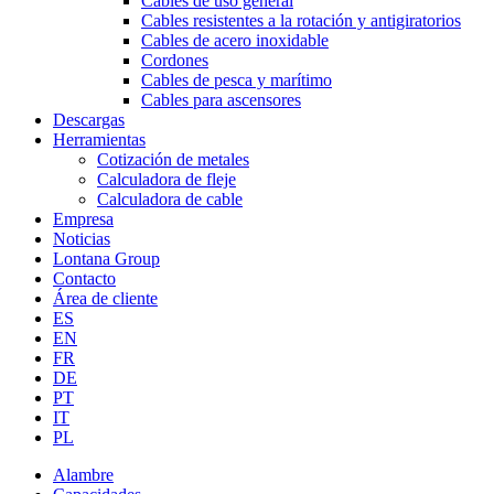
Cables de uso general
Cables resistentes a la rotación y antigiratorios
Cables de acero inoxidable
Cordones
Cables de pesca y marítimo
Cables para ascensores
Descargas
Herramientas
Cotización de metales
Calculadora de fleje
Calculadora de cable
Empresa
Noticias
Lontana Group
Contacto
Área de cliente
ES
EN
FR
DE
PT
IT
PL
Alambre