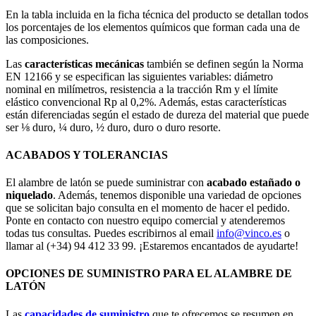
En la tabla incluida en la ficha técnica del producto se detallan todos
los porcentajes de los elementos químicos que forman cada una de
las composiciones.
Las
características mecánicas
también se definen según la Norma
EN 12166 y se especifican las siguientes variables: diámetro
nominal en milímetros, resistencia a la tracción Rm y el límite
elástico convencional Rp al 0,2%. Además, estas características
están diferenciadas según el estado de dureza del material que puede
ser ⅛ duro, ¼ duro, ½ duro, duro o duro resorte.
ACABADOS Y TOLERANCIAS
El alambre de latón se puede suministrar con
acabado estañado o
niquelado
. Además, tenemos disponible una variedad de opciones
que se solicitan bajo consulta en el momento de hacer el pedido.
Ponte en contacto con nuestro equipo comercial y atenderemos
todas tus consultas. Puedes escribirnos al email
info@vinco.es
o
llamar al (+34) 94 412 33 99. ¡Estaremos encantados de ayudarte!
OPCIONES DE SUMINISTRO PARA EL ALAMBRE DE
LATÓN
Las
capacidades de suministro
que te ofrecemos se resumen en