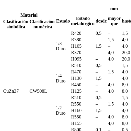
mm
Material
Estado
mayor
Estado
desde
hast
Clasificación
Clasificación
metalúrgico
que
simbólica
numérica
R420
0,5
–
1,5
R380
–
1,5
4,0
1/8
H105
1,5
–
4,0
Duro
R370
–
4,0
20,0
H095
–
4,0
20,0
R510
0,5
–
1,5
R470
–
1,5
4,0
1/4
H130
1,5
–
4,0
Duro
R450
–
4,0
8,0
CuZn37
CW508L
H125
–
4,0
8,0
R510
0,5
–
1,5
R550
–
1,5
4,0
1/2
H160
1,5
–
4,0
Duro
R550
–
4,0
8,0
H155
–
4,0
8,0
R800
0,1
–
0,5