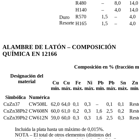
R480
–
8,0
14,0
H140
–
4,0
14,0
R570
1,5
–
4,0
Duro
Resorte
H165
1,5
–
4,0
ALAMBRE DE LATÓN – COMPOSICIÓN
QUÍMICA EN 12166
Composición en % (fracción m
Designación del
material
Cu
Cu
Fe
Ni
Pb
Pb
Sn
Zn
mín.
máx.
máx.
máx.
mín.
máx.
máx.
mín
Simbólica
Numérica
CuZn37
CW508L
62,0
64,0
0,1
0,3
–
0,1
0,1
Rest
CuZn38Pb2
CW608N
60,0
61,0
0,2
0,3
1,6
2,5
0,2
Rest
CuZn39Pb2
CW612N
59,0
60,0
0,3
0,3
1,6
2,5
0,3
Rest
Incluida la plata hasta un máximo de 0,015%.
NOTA – El total de otros elementos (distintos del