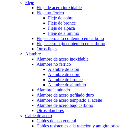
Fleje
Fleje de acero inoxidable
Fleje no férrico
Fleje de cobre
Fleje de bronce
Fleje de alpaca
Fleje de aluminio
Fleje acero alto contenido en carbono
Fleje acero bajo contenido en carbono
Otros flejes
Alambre
Alambre de acero inoxidable
Alambre no férrico
Alambre de latón
Alambre de cobre
Alambre de bronce
Alambre de aluminio
Alambre laminado
Alambre de acero trefilado duro
Alambre de acero templado al aceite
Alambre de acero bajo carbono
Otros alambres
Cable de acero
Cables de uso general
Cables resistentes a la rotación y antigiratorios