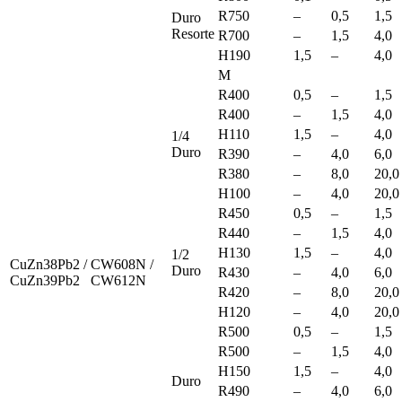
R750
–
0,5
1,5
Duro
Resorte
R700
–
1,5
4,0
H190
1,5
–
4,0
M
R400
0,5
–
1,5
R400
–
1,5
4,0
H110
1,5
–
4,0
1/4
Duro
R390
–
4,0
6,0
R380
–
8,0
20,0
H100
–
4,0
20,0
R450
0,5
–
1,5
R440
–
1,5
4,0
H130
1,5
–
4,0
1/2
CuZn38Pb2 /
CW608N /
Duro
R430
–
4,0
6,0
CuZn39Pb2
CW612N
R420
–
8,0
20,0
H120
–
4,0
20,0
R500
0,5
–
1,5
R500
–
1,5
4,0
H150
1,5
–
4,0
Duro
R490
–
4,0
6,0