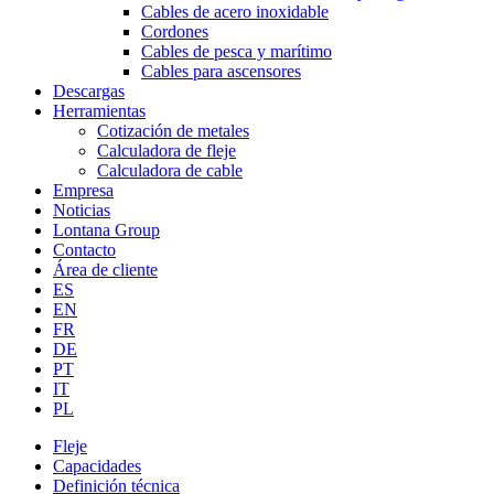
Cables de acero inoxidable
Cordones
Cables de pesca y marítimo
Cables para ascensores
Descargas
Herramientas
Cotización de metales
Calculadora de fleje
Calculadora de cable
Empresa
Noticias
Lontana Group
Contacto
Área de cliente
ES
EN
FR
DE
PT
IT
PL
Fleje
Capacidades
Definición técnica