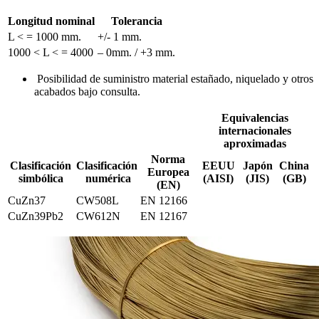
Longitud nominal
Tolerancia
L < = 1000 mm.
+/- 1 mm.
1000 < L < = 4000
– 0mm. / +3 mm.
Posibilidad de suministro material estañado, niquelado y otros
acabados bajo consulta.
Equivalencias
internacionales
aproximadas
Norma
Clasificación
Clasificación
EEUU
Japón
China
Europea
simbólica
numérica
(AISI)
(JIS)
(GB)
(EN)
CuZn37
CW508L
EN 12166
CuZn39Pb2
CW612N
EN 12167