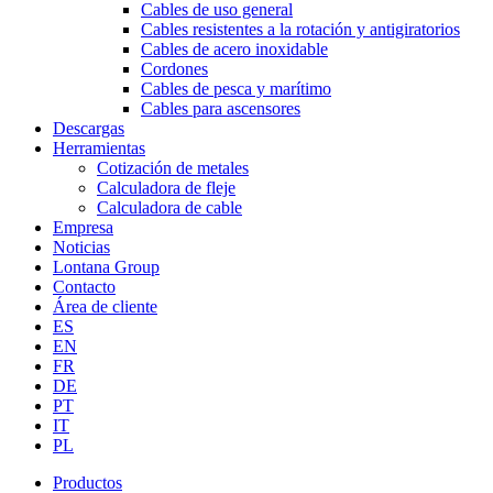
Cables de uso general
Cables resistentes a la rotación y antigiratorios
Cables de acero inoxidable
Cordones
Cables de pesca y marítimo
Cables para ascensores
Descargas
Herramientas
Cotización de metales
Calculadora de fleje
Calculadora de cable
Empresa
Noticias
Lontana Group
Contacto
Área de cliente
ES
EN
FR
DE
PT
IT
PL
Productos