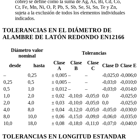
cobre) se define como la suma de Ag, As, Bi, Cd, Co,
Cr, Fe, Mn, Ni, O, P, Pb, S, Sb, Se, Si, Sn, Te y Zn,
sujeta a la exclusión de todos los elementos individuales
indicados.
TOLERANCIAS EN EL DIÁMETRO DE
ALAMBRE DE LATÓN REDONDO EN12166
Diámetro valor
Tolerancias
nominal
Clase
Clase
Clase
desde
hasta
Clase D
Clase E
A
B
C
–
0,25
± 0,005
–
–
-0,025;0
-0,006;0
0,25
0,5
± 0,005
–
–
-0,03;0
-0,010;0
0,5
1,0
± 0,012
–
–
-0,03;0
-0,014;0
1,0
2,0
± 0,02
-0,10;0
-0,05;0
0,0
-0,025;0
2,0
4,0
± 0,03
-0,10;0
-0,05;0
0,0
-0,025;0
4,0
8,0
± 0,04
-0,12;0
-0,05;0
-0,05;0
-0,030;0
8,0
10,0
± 0,06
-0,15;0
-0,09;0
-0,06;0
-0,035;0
10,0
18,0
± 0,08
-0,18;0
-0,11;0
-0,07;0
-0,040;0
TOLERANCIAS EN LONGITUD ESTANDAR