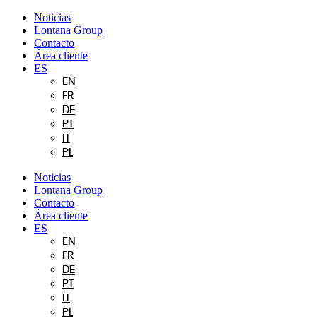
Ir
Noticias
al
Lontana Group
contenido
Contacto
Área cliente
ES
EN
FR
DE
PT
IT
PL
Noticias
Lontana Group
Contacto
Área cliente
ES
EN
FR
DE
PT
IT
PL