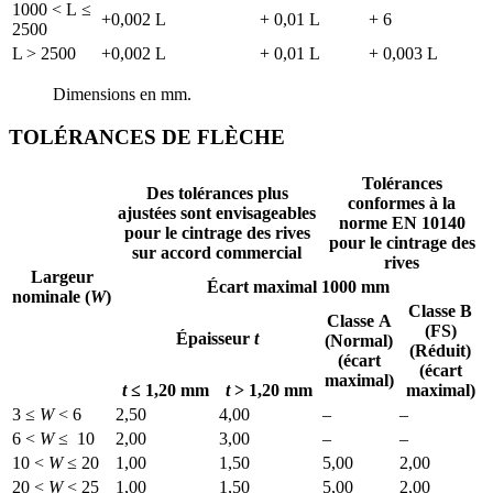
1000 < L ≤
+0,002 L
+ 0,01 L
+ 6
2500
L > 2500
+0,002 L
+ 0,01 L
+ 0,003 L
Dimensions en mm.
TOLÉRANCES DE FLÈCHE
Tolérances
Des tolérances plus
conformes à la
ajustées sont envisageables
norme EN 10140
pour le cintrage des rives
pour le cintrage des
sur accord commercial
rives
Largeur
Écart maximal 1000 mm
nominale (
W
)
Classe B
Classe A
(FS)
Épaisseur
t
(Normal)
(Réduit)
(écart
(écart
maximal)
t
≤ 1,20 mm
t
> 1,20 mm
maximal)
3 ≤
W
< 6
2,50
4,00
–
–
6 <
W
≤ 10
2,00
3,00
–
–
10 <
W
≤ 20
1,00
1,50
5,00
2,00
20 <
W
< 25
1,00
1,50
5,00
2,00