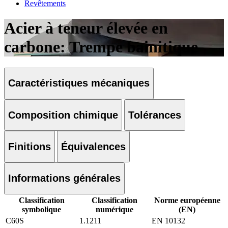
Revêtements
Acier à teneur élevée en
carbone: Trempe bainitique
Caractéristiques mécaniques
Composition chimique
Tolérances
Finitions
Équivalences
Informations générales
Classification
Classification
Norme européenne
symbolique
numérique
(EN)
C60S
1.1211
EN 10132