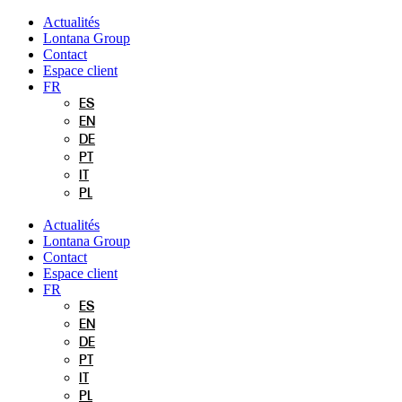
Aller
Actualités
au
Lontana Group
contenu
Contact
Espace client
FR
ES
EN
DE
PT
IT
PL
Actualités
Lontana Group
Contact
Espace client
FR
ES
EN
DE
PT
IT
PL