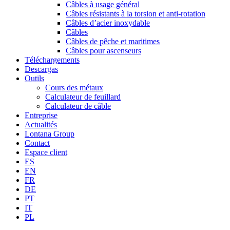
Câbles à usage général
Câbles résistants à la torsion et anti-rotation
Câbles d’acier inoxydable
Câbles
Câbles de pêche et maritimes
Câbles pour ascenseurs
Téléchargements
Descargas
Outils
Cours des métaux
Calculateur de feuillard
Calculateur de câble
Entreprise
Actualités
Lontana Group
Contact
Espace client
ES
EN
FR
DE
PT
IT
PL