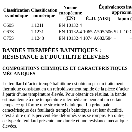
Équivalences int
Norme
Classification
Classification
approxima
européenne
symbolique
numérique
(EN)
É.-U. (AISI)
Japon (
C60S
1.1211
EN 10132-4
C67S
1.1231
EN 10132-4
1065
A505/506
SUP 10
C75S
1.1248
EN 10132-4
1074
A682/684
–
–
BANDES TREMPÉES BAINITIQUES :
RÉSISTANCE ET DUCTILITÉ ÉLEVÉES
COMPOSITIONS CHIMIQUES ET CARACTÉRISTIQUES
MÉCANIQUES
Le feuillard d’acier trempé baïnitique est obtenu par un traitement
thermique consistant en un refroidissement rapide de la pièce d’acier
à partir d’une température élevée. Pour obtenir ce résultat, la bande
est maintenue à une température intermédiaire pendant un certain
temps, ce qui forme une structure bainitique. La principale
caractéristique des feuillards trempés bainitiques est leur ductilité,
c’est-à-dire qu’ils peuvent être déformés sans se rompre. En outre,
ce type de feuillard présente une dureté et une résistance mécanique
élevées.