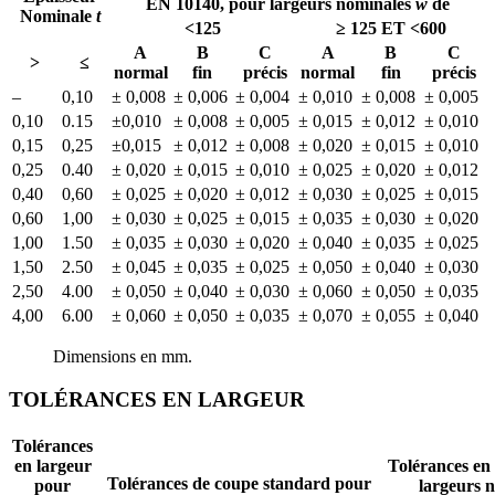
EN 10140, pour largeurs nominales
w
de
Nominale
t
<125
≥ 125 ET <600
A
B
C
A
B
C
>
≤
normal
fin
précis
normal
fin
précis
–
0,10
± 0,008
± 0,006
± 0,004
± 0,010
± 0,008
± 0,005
0,10
0.15
±0,010
± 0,008
± 0,005
± 0,015
± 0,012
± 0,010
0,15
0,25
±0,015
± 0,012
± 0,008
± 0,020
± 0,015
± 0,010
0,25
0.40
± 0,020
± 0,015
± 0,010
± 0,025
± 0,020
± 0,012
0,40
0,60
± 0,025
± 0,020
± 0,012
± 0,030
± 0,025
± 0,015
0,60
1,00
± 0,030
± 0,025
± 0,015
± 0,035
± 0,030
± 0,020
1,00
1.50
± 0,035
± 0,030
± 0,020
± 0,040
± 0,035
± 0,025
1,50
2.50
± 0,045
± 0,035
± 0,025
± 0,050
± 0,040
± 0,030
2,50
4.00
± 0,050
± 0,040
± 0,030
± 0,060
± 0,050
± 0,035
4,00
6.00
± 0,060
± 0,050
± 0,035
± 0,070
± 0,055
± 0,040
Dimensions en mm.
TOLÉRANCES EN LARGEUR
Tolérances
en largeur
Tolérances en
Tolérances de coupe standard pour
pour
largeurs 