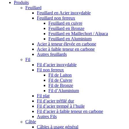
Produits
Feuillard
Feuillard en Acier inoxydable
Feuillard non ferreux
Feuillard en cuivre
Feuillard en Bronze
Feuillard en Maillechort / Alpaca
Feuillard en Aluminium
Acier à teneur élevée en carbone
Acier à faible teneur en carbone
Autres feuillards
Fil
Fil d’acier inoxydable
Fil non ferreux
Fil de Laiton
Fil de Cuivre
Fil de Bronze
Fil d’Aluminium
Fil plat
Fil d’acier tréfilé dur
Fil d’acier trempé à l’huile
Fil d’acier à faible teneur en carbone
Autres Fils
Câble
Câbles à usage général