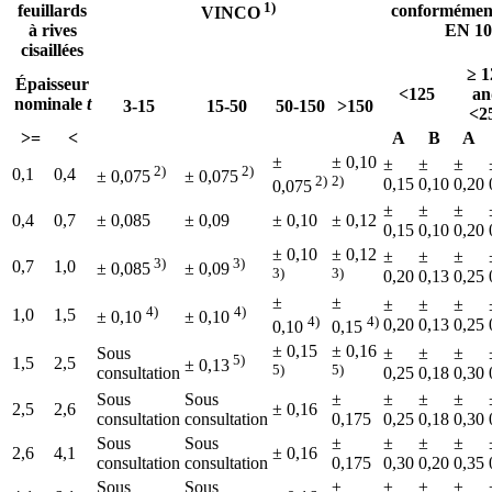
1)
feuillards
conformément
VINCO
à rives
EN 10
cisaillées
≥ 1
Épaisseur
<125
an
nominale
t
3-15
15-50
50-150
>150
<2
>=
<
A
B
A
±
± 0,10
±
±
±
2)
2)
0,1
0,4
± 0,075
± 0,075
2)
2)
0,15
0,10
0,20
0,075
±
±
±
0,4
0,7
± 0,085
± 0,09
± 0,10
± 0,12
0,15
0,10
0,20
± 0,10
± 0,12
±
±
±
3)
3)
0,7
1,0
± 0,085
± 0,09
3)
3)
0,20
0,13
0,25
±
±
±
±
±
4)
4)
1,0
1,5
± 0,10
± 0,10
4)
4)
0,20
0,13
0,25
0,10
0,15
± 0,15
± 0,16
Sous
±
±
±
5)
1,5
2,5
± 0,13
5)
5)
consultation
0,25
0,18
0,30
Sous
Sous
±
±
±
±
2,5
2,6
± 0,16
consultation
consultation
0,175
0,25
0,18
0,30
Sous
Sous
±
±
±
±
2,6
4,1
± 0,16
consultation
consultation
0,175
0,30
0,20
0,35
Sous
Sous
±
±
±
±