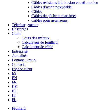
Câbles résistants à la torsion et anti-rotation
Câbles d’acier inoxydable
Câbles
Câbles de pêche et maritimes
Câbles pour ascenseurs
Téléchargements
Descargas
Outils
Cours des métaux
Calculateur de feuillard
Calculateur de câble
Entreprise
Actualités
Lontana Group
Contact
Espace client
ES
EN
FR
DE
PT
IT
PL
Feuillard