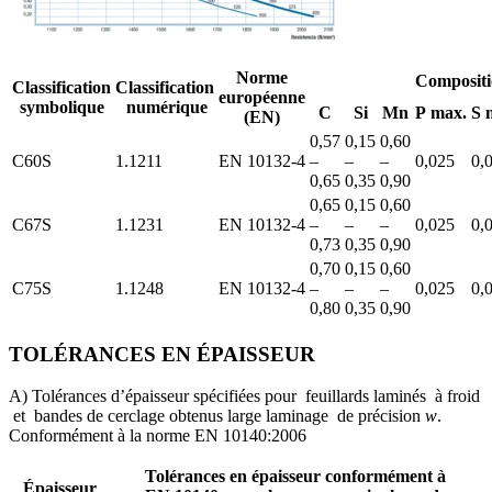
Norme
Compositi
Classification
Classification
européenne
symbolique
numérique
C
Si
Mn
P max.
S 
(EN)
0,57
0,15
0,60
C60S
1.1211
EN 10132-4
–
–
–
0,025
0,
0,65
0,35
0,90
0,65
0,15
0,60
C67S
1.1231
EN 10132-4
–
–
–
0,025
0,
0,73
0,35
0,90
0,70
0,15
0,60
C75S
1.1248
EN 10132-4
–
–
–
0,025
0,
0,80
0,35
0,90
TOLÉRANCES EN ÉPAISSEUR
A) Tolérances d’épaisseur spécifiées pour feuillards laminés à froid
et bandes de cerclage obtenus large laminage de précision
w
.
Conformément à la norme EN 10140:2006
Tolérances en épaisseur conformément à
Épaisseur