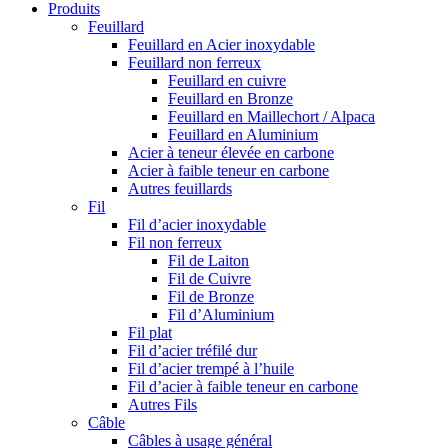
Produits
Feuillard
Feuillard en Acier inoxydable
Feuillard non ferreux
Feuillard en cuivre
Feuillard en Bronze
Feuillard en Maillechort / Alpaca
Feuillard en Aluminium
Acier à teneur élevée en carbone
Acier à faible teneur en carbone
Autres feuillards
Fil
Fil d’acier inoxydable
Fil non ferreux
Fil de Laiton
Fil de Cuivre
Fil de Bronze
Fil d’Aluminium
Fil plat
Fil d’acier tréfilé dur
Fil d’acier trempé à l’huile
Fil d’acier à faible teneur en carbone
Autres Fils
Câble
Câbles à usage général