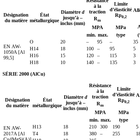
Résistance
Limite
à la
d’élasticité
Al
traction
Diamètre
d
Désignation
État
Rp
0,2
jusqu’à –
R
du matière
métallurgique
m
inclus (mm)
MPA
MPa
min.
max.
type
(
O
20
–
95
–
35
EN AW-
H14
18
100
–
95
5
1050A [Al
H16
15
120
–
115
3
99,5]
H18
10
140
–
135
3
SÉRIE 2000 (AlCu)
Résistance
Limite
à la
d’élasticité
A
traction
Diamètre
d
Désignation
État
Rp
0,2
jusqu’à –
R
du matière
métallurgique
m
inclus (mm)
MPA
MPa
min.
max.
type
H13
18
210
300
190
5
EN AW-
2017A [Al
T4
18
380
–
255
1
Cu4MgSi(A)]