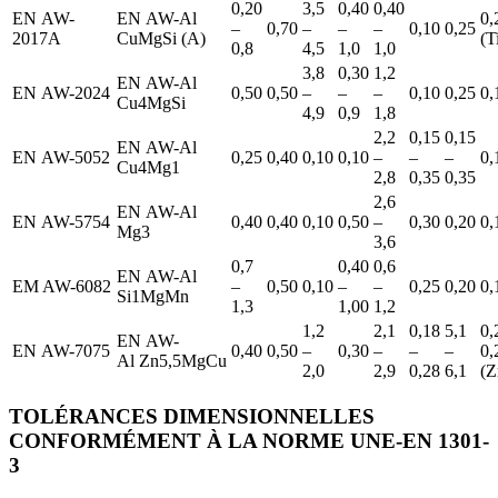
0,20
3,5
0,40
0,40
EN AW-
EN AW-Al
0,
–
0,70
–
–
–
0,10
0,25
2017A
CuMgSi (A)
(T
0,8
4,5
1,0
1,0
3,8
0,30
1,2
EN AW-Al
EN AW-2024
0,50
0,50
–
–
–
0,10
0,25
0,
Cu4MgSi
4,9
0,9
1,8
2,2
0,15
0,15
EN AW-Al
EN AW-5052
0,25
0,40
0,10
0,10
–
–
–
0,
Cu4Mg1
2,8
0,35
0,35
2,6
EN AW-Al
EN AW-5754
0,40
0,40
0,10
0,50
–
0,30
0,20
0,
Mg3
3,6
0,7
0,40
0,6
EN AW-Al
EM AW-6082
–
0,50
0,10
–
–
0,25
0,20
0,
Si1MgMn
1,3
1,00
1,2
1,2
2,1
0,18
5,1
0,
EN AW-
EN AW-7075
0,40
0,50
–
0,30
–
–
–
0,
Al Zn5,5MgCu
2,0
2,9
0,28
6,1
(Z
TOLÉRANCES DIMENSIONNELLES
CONFORMÉMENT À LA NORME UNE-EN 1301-
3