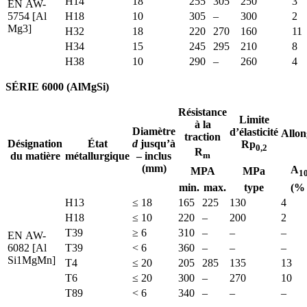
H14
18
255
305
250
3
EN AW-
5754 [Al
H18
10
305
–
300
2
Mg3]
H32
18
220
270
160
11
H34
15
245
295
210
8
H38
10
290
–
260
4
SÉRIE 6000 (AlMgSi)
Résistance
Limite
à la
Diamètre
d’élasticité
Allo
traction
Désignation
État
d
jusqu’à
Rp
0,2
R
du matière
métallurgique
– inclus
m
(mm)
A
MPA
MPa
1
min.
max.
type
(% 
H13
≤ 18
165
225
130
4
H18
≤ 10
220
–
200
2
T39
≥ 6
310
–
–
–
EN AW-
6082 [Al
T39
< 6
360
–
–
–
Si1MgMn]
T4
≤ 20
205
285
135
13
T6
≤ 20
300
–
270
10
T89
< 6
340
–
–
–