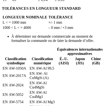
TOLÉRANCES EN LONGUEUR STANDARD
LONGUEUR NOMINALE
TOLÉRANCE
L < = 1000 mm
+/- 1 mm
1000 < L < = 4000
– 0 mm / +3 mm
À déterminer sur demande commerciale au moment de
formaliser la commande ou de faire la demande d’offre.
Équivalences internationales
approximatives
Classification
Classification
É.-U.
Japon
Chine
symbolique
numérique
(AISI)
(JIS)
(GB)
EN AW-1050A
EN AW-Al 99,5
EN AW- Al
EN AW-2017A
CuMgSi (A)
EN AW-Al
EN AW-2024
Cu4MgSi
EN AW-Al
EN AW-5052
Cu4Mg1
EN AW-5754
EN AW-Al Mg3