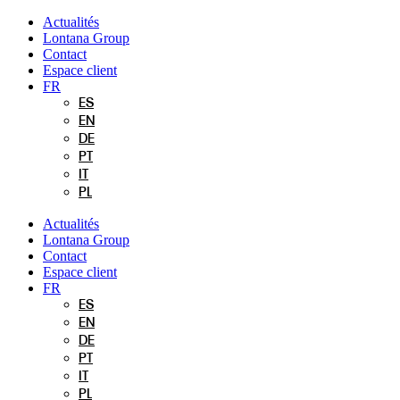
Aller
Actualités
au
Lontana Group
contenu
Contact
Espace client
FR
ES
EN
DE
PT
IT
PL
Actualités
Lontana Group
Contact
Espace client
FR
ES
EN
DE
PT
IT
PL