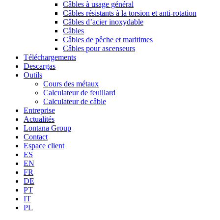
Câbles à usage général
Câbles résistants à la torsion et anti-rotation
Câbles d’acier inoxydable
Câbles
Câbles de pêche et maritimes
Câbles pour ascenseurs
Téléchargements
Descargas
Outils
Cours des métaux
Calculateur de feuillard
Calculateur de câble
Entreprise
Actualités
Lontana Group
Contact
Espace client
ES
EN
FR
DE
PT
IT
PL