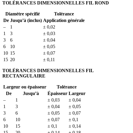
TOLÉRANCES DIMENSIONNELLES FIL ROND
Diamètre spécifié
Tolérance
De
Jusqu’à (inclus)
Application générale
–
1
± 0,02
1
3
± 0,03
3
6
± 0,04
6
10
± 0,05
10
15
± 0,07
15
20
± 0,11
TOLÉRANCES DIMENSIONNELLES FIL
RECTANGULAIRE
Largeur ou épaisseur
Tolérance
De
Jusqu’à
Épaisseur
Largeur
–
1
± 0,03
± 0,04
1
3
± 0,04
± 0,05
3
6
± 0,05
± 0,07
6
10
± 0,07
± 0,1
10
15
± 0,1
± 0,14
15
20
± 0,14
± 0,18