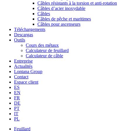
Câbles résistants à la torsion et anti-rotation
Câbles d’acier inoxydable
Câbles
Câbles de pêche et maritimes
Câbles pour ascenseurs
Téléchargements
Descargas
Outils
Cours des métaux
Calculateur de feuillard
Calculateur de câble
Entreprise
Actualités
Lontana Group
Contact
Espace client
ES
EN
FR
DE
PT
IT
PL
Feuillard