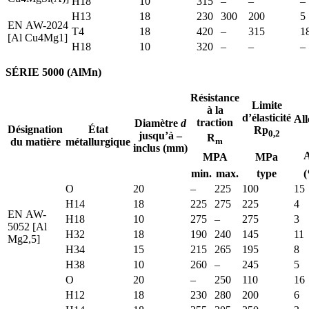
H18
10
315
–
–
–
H13
18
230
300
200
5
EN AW-2024
T4
18
420
–
315
1
[Al Cu4Mg1]
H18
10
320
–
–
–
SÉRIE 5000 (AlMn)
Résistance
Limite
à la
d’élasticité
Al
traction
Diamètre
d
Désignation
État
Rp
0,2
jusqu’à –
R
du matière
métallurgique
m
inclus (mm)
MPA
MPa
min.
max.
type
(
O
20
–
225
100
15
H14
18
225
275
225
4
EN AW-
H18
10
275
–
275
3
5052 [Al
H32
18
190
240
145
11
Mg2,5]
H34
15
215
265
195
8
H38
10
260
–
245
5
O
20
–
250
110
16
H12
18
230
280
200
6