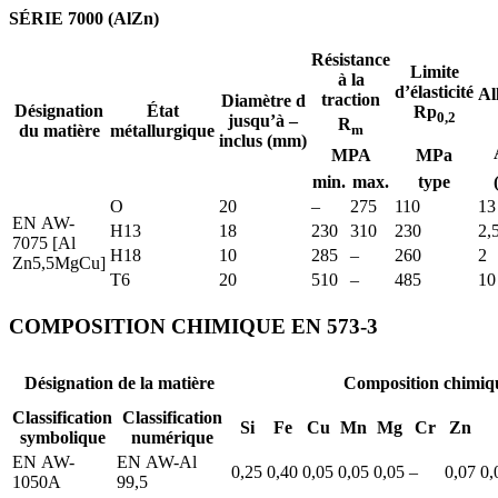
SÉRIE 7000 (AlZn)
Résistance
Limite
à la
d’élasticité
Al
traction
Diamètre d
Désignation
État
Rp
0,2
jusqu’à –
R
du matière
métallurgique
m
inclus (mm)
MPA
MPa
min.
max.
type
O
20
–
275
110
13
EN AW-
H13
18
230
310
230
2,
7075 [Al
H18
10
285
–
260
2
Zn5,5MgCu]
T6
20
510
–
485
10
COMPOSITION CHIMIQUE EN 573-3
Désignation de la matière
Composition chimiq
Classification
Classification
Si
Fe
Cu
Mn
Mg
Cr
Zn
symbolique
numérique
EN AW-
EN AW-Al
0,25
0,40
0,05
0,05
0,05
–
0,07
0,
1050A
99,5