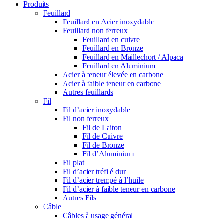
Produits
Feuillard
Feuillard en Acier inoxydable
Feuillard non ferreux
Feuillard en cuivre
Feuillard en Bronze
Feuillard en Maillechort / Alpaca
Feuillard en Aluminium
Acier à teneur élevée en carbone
Acier à faible teneur en carbone
Autres feuillards
Fil
Fil d’acier inoxydable
Fil non ferreux
Fil de Laiton
Fil de Cuivre
Fil de Bronze
Fil d’Aluminium
Fil plat
Fil d’acier tréfilé dur
Fil d’acier trempé à l’huile
Fil d’acier à faible teneur en carbone
Autres Fils
Câble
Câbles à usage général