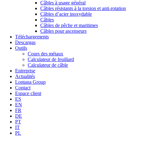
Câbles à usage général
Câbles résistants à la torsion et anti-rotation
Câbles d’acier inoxydable
Câbles
Câbles de pêche et maritimes
Câbles pour ascenseurs
Téléchargements
Descargas
Outils
Cours des métaux
Calculateur de feuillard
Calculateur de câble
Entreprise
Actualités
Lontana Group
Contact
Espace client
ES
EN
FR
DE
PT
IT
PL