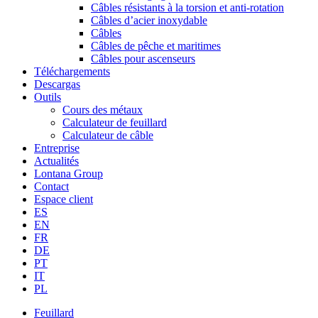
Câbles résistants à la torsion et anti-rotation
Câbles d’acier inoxydable
Câbles
Câbles de pêche et maritimes
Câbles pour ascenseurs
Téléchargements
Descargas
Outils
Cours des métaux
Calculateur de feuillard
Calculateur de câble
Entreprise
Actualités
Lontana Group
Contact
Espace client
ES
EN
FR
DE
PT
IT
PL
Feuillard