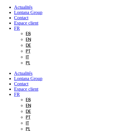
Aller
Actualités
au
Lontana Group
contenu
Contact
Espace client
FR
ES
EN
DE
PT
IT
PL
Actualités
Lontana Group
Contact
Espace client
FR
ES
EN
DE
PT
IT
PL