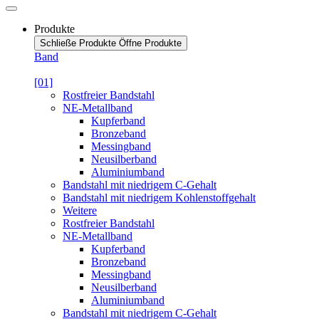
Produkte
Schließe Produkte
Öffne Produkte
Band
[01]
Rostfreier Bandstahl
NE-Metallband
Kupferband
Bronzeband
Messingband
Neusilberband
Aluminiumband
Bandstahl mit niedrigem C-Gehalt
Bandstahl mit niedrigem Kohlenstoffgehalt
Weitere
Rostfreier Bandstahl
NE-Metallband
Kupferband
Bronzeband
Messingband
Neusilberband
Aluminiumband
Bandstahl mit niedrigem C-Gehalt