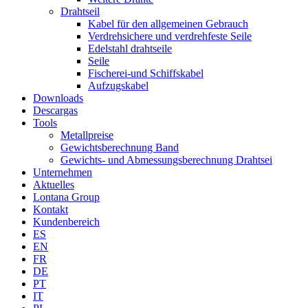
Drahtseil
Kabel für den allgemeinen Gebrauch
Verdrehsichere und verdrehfeste Seile
Edelstahl drahtseile
Seile
Fischerei-und Schiffskabel
Aufzugskabel
Downloads
Descargas
Tools
Metallpreise
Gewichtsberechnung Band
Gewichts- und Abmessungsberechnung Drahtsei
Unternehmen
Aktuelles
Lontana Group
Kontakt
Kundenbereich
ES
EN
FR
DE
PT
IT