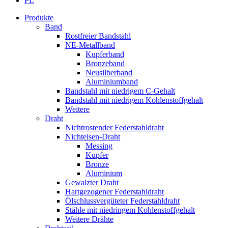
PL
Produkte
Band
Rostfreier Bandstahl
NE-Metallband
Kupferband
Bronzeband
Neusilberband
Aluminiumband
Bandstahl mit niedrigem C-Gehalt
Bandstahl mit niedrigem Kohlenstoffgehalt
Weitere
Draht
Nichtrostender Federstahldraht
Nichteisen-Draht
Messing
Kupfer
Bronze
Aluminium
Gewalzter Draht
Hartgezogener Federstahldraht
Ölschlussvergüteter Federstahldraht
Stähle mit niedringem Kohlenstoffgehalt
Weitere Drähte