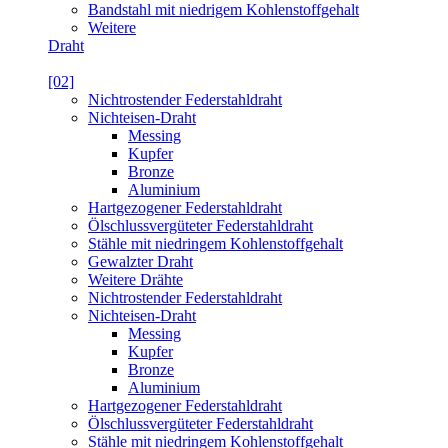
Bandstahl mit niedrigem Kohlenstoffgehalt
Weitere
Draht
[02]
Nichtrostender Federstahldraht
Nichteisen-Draht
Messing
Kupfer
Bronze
Aluminium
Hartgezogener Federstahldraht
Ölschlussvergüteter Federstahldraht
Stähle mit niedringem Kohlenstoffgehalt
Gewalzter Draht
Weitere Drähte
Nichtrostender Federstahldraht
Nichteisen-Draht
Messing
Kupfer
Bronze
Aluminium
Hartgezogener Federstahldraht
Ölschlussvergüteter Federstahldraht
Stähle mit niedringem Kohlenstoffgehalt