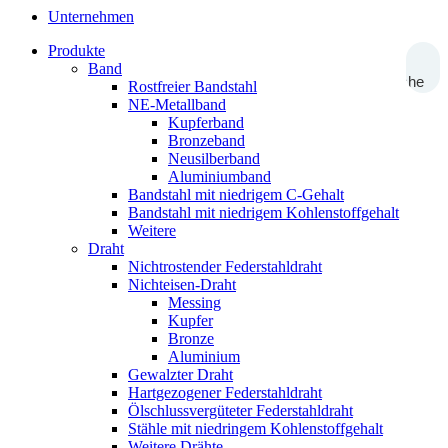
Unternehmen
Produkte
Band
Suche
Rostfreier Bandstahl
NE-Metallband
Kupferband
Bronzeband
Neusilberband
Aluminiumband
Bandstahl mit niedrigem C-Gehalt
Bandstahl mit niedrigem Kohlenstoffgehalt
Weitere
Draht
Nichtrostender Federstahldraht
Nichteisen-Draht
Messing
Kupfer
Bronze
Aluminium
Gewalzter Draht
Hartgezogener Federstahldraht
Ölschlussvergüteter Federstahldraht
Stähle mit niedringem Kohlenstoffgehalt
Weitere Drähte