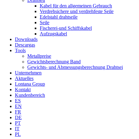
Drahtseil
Kabel für den allgemeinen Gebrauch
Verdrehsichere und verdrehfeste Seile
Edelstahl drahtseile
Seile
Fischerei-und Schiffskabel
Aufzugskabel
Downloads
Descargas
Tools
Metallpreise
Gewichtsberechnung Band
Gewichts- und Abmessungsberechnung Drahtsei
Unternehmen
Aktuelles
Lontana Group
Kontakt
Kundenbereich
ES
EN
FR
DE
PT
IT
PL