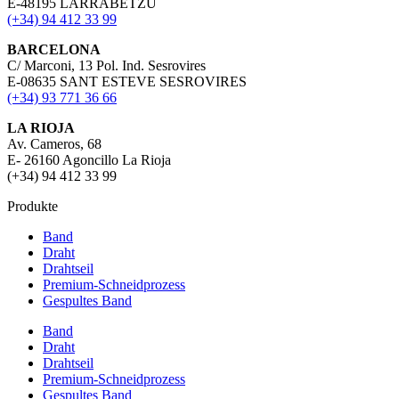
E-48195 LARRABETZU
(+34) 94 412 33 99
BARCELONA
C/ Marconi, 13 Pol. Ind. Sesrovires
E-08635 SANT ESTEVE SESROVIRES
(+34) 93 771 36 66
LA RIOJA
Av. Cameros, 68
E- 26160 Agoncillo La Rioja
(+34) 94 412 33 99
Produkte
Band
Draht
Drahtseil
Premium-Schneidprozess
Gespultes Band
Band
Draht
Drahtseil
Premium-Schneidprozess
Gespultes Band