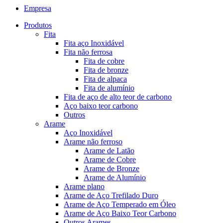
Empresa
Produtos
Fita
Fita aço Inoxidável
Fita não ferrosa
Fita de cobre
Fita de bronze
Fita de alpaca
Fita de alumínio
Fita de aço de alto teor de carbono
Aço baixo teor carbono
Outros
Arame
Aço Inoxidável
Arame não ferroso
Arame de Latão
Arame de Cobre
Arame de Bronze
Arame de Alumínio
Arame plano
Arame de Aço Trefilado Duro
Arame de Aço Temperado em Óleo
Arame de Aço Baixo Teor Carbono
Outros Arames