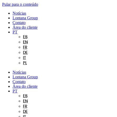
Pular para o conteúdo
Notícias
Lontana Group
Contato
Área do cliente
PT
ES
EN
FR
DE
IT
PL
Notícias
Lontana Group
Contato
Área do cliente
PT
ES
EN
FR
DE
IT