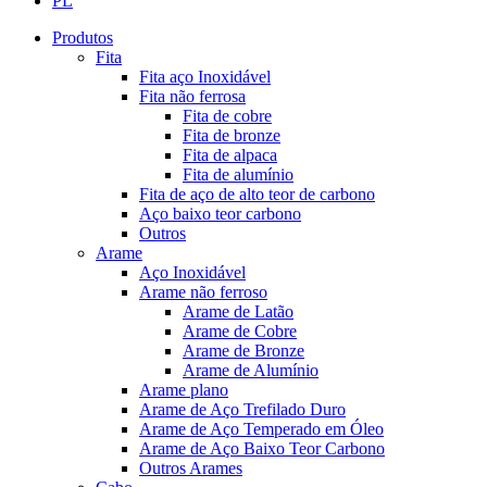
PL
Produtos
Fita
Fita aço Inoxidável
Fita não ferrosa
Fita de cobre
Fita de bronze
Fita de alpaca
Fita de alumínio
Fita de aço de alto teor de carbono
Aço baixo teor carbono
Outros
Arame
Aço Inoxidável
Arame não ferroso
Arame de Latão
Arame de Cobre
Arame de Bronze
Arame de Alumínio
Arame plano
Arame de Aço Trefilado Duro
Arame de Aço Temperado em Óleo
Arame de Aço Baixo Teor Carbono
Outros Arames