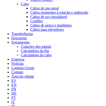
Cabo
Cabos de uso geral
Cabos resistentes à rotação e antitorsão
Cabos de aço inoxidavel
Cordões
Cabos de pesca e marítimos
Cabos para elevadores
Transferências
Descargas
Ferramentas
Cotações dos metais
Calculadora da fita
Calculadora do cabo
Empresa
Notícias
Lontana Group
Contato
Área do cliente
ES
EN
FR
DE
PT
IT