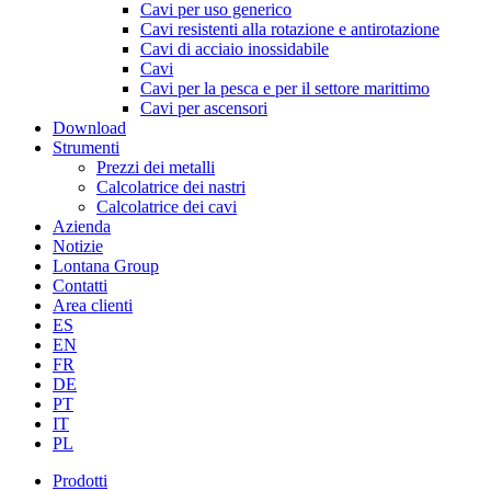
Cavi per uso generico
Cavi resistenti alla rotazione e antirotazione
Cavi di acciaio inossidabile
Cavi
Cavi per la pesca e per il settore marittimo
Cavi per ascensori
Download
Strumenti
Prezzi dei metalli
Calcolatrice dei nastri
Calcolatrice dei cavi
Azienda
Notizie
Lontana Group
Contatti
Area clienti
ES
EN
FR
DE
PT
IT
PL
Prodotti