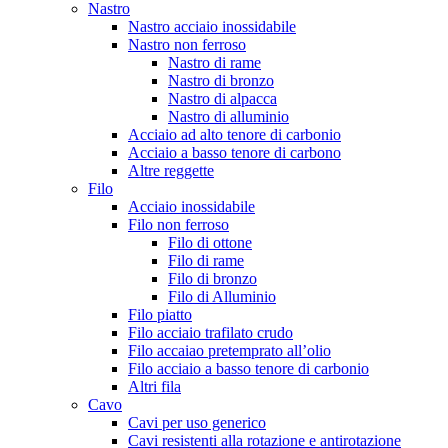
Nastro
Nastro acciaio inossidabile
Nastro non ferroso
Nastro di rame
Nastro di bronzo
Nastro di alpacca
Nastro di alluminio
Acciaio ad alto tenore di carbonio
Acciaio a basso tenore di carbono
Altre reggette
Filo
Acciaio inossidabile
Filo non ferroso
Filo di ottone
Filo di rame
Filo di bronzo
Filo di Alluminio
Filo piatto
Filo acciaio trafilato crudo
Filo accaiao pretemprato all’olio
Filo acciaio a basso tenore di carbonio
Altri fila
Cavo
Cavi per uso generico
Cavi resistenti alla rotazione e antirotazione