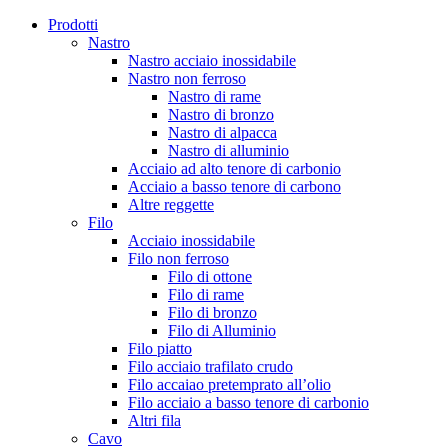
Prodotti
Nastro
Nastro acciaio inossidabile
Nastro non ferroso
Nastro di rame
Nastro di bronzo
Nastro di alpacca
Nastro di alluminio
Acciaio ad alto tenore di carbonio
Acciaio a basso tenore di carbono
Altre reggette
Filo
Acciaio inossidabile
Filo non ferroso
Filo di ottone
Filo di rame
Filo di bronzo
Filo di Alluminio
Filo piatto
Filo acciaio trafilato crudo
Filo accaiao pretemprato all’olio
Filo acciaio a basso tenore di carbonio
Altri fila
Cavo