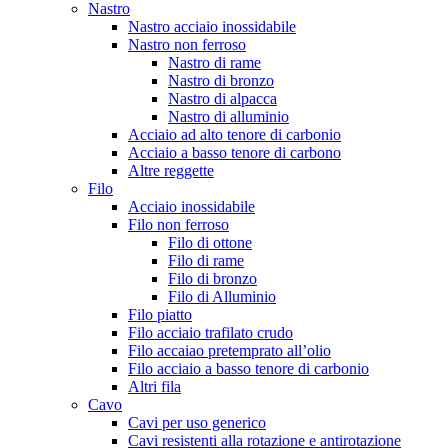
Nastro
Nastro acciaio inossidabile
Nastro non ferroso
Nastro di rame
Nastro di bronzo
Nastro di alpacca
Nastro di alluminio
Acciaio ad alto tenore di carbonio
Acciaio a basso tenore di carbono
Altre reggette
Filo
Acciaio inossidabile
Filo non ferroso
Filo di ottone
Filo di rame
Filo di bronzo
Filo di Alluminio
Filo piatto
Filo acciaio trafilato crudo
Filo accaiao pretemprato all’olio
Filo acciaio a basso tenore di carbonio
Altri fila
Cavo
Cavi per uso generico
Cavi resistenti alla rotazione e antirotazione