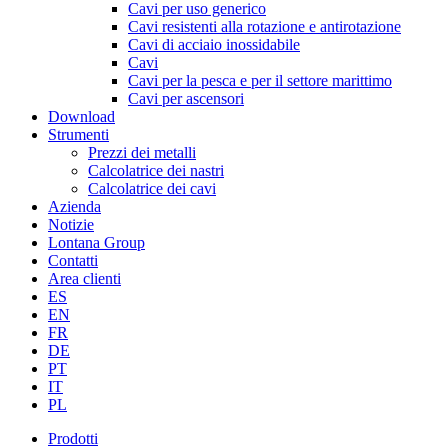
Cavi per uso generico
Cavi resistenti alla rotazione e antirotazione
Cavi di acciaio inossidabile
Cavi
Cavi per la pesca e per il settore marittimo
Cavi per ascensori
Download
Strumenti
Prezzi dei metalli
Calcolatrice dei nastri
Calcolatrice dei cavi
Azienda
Notizie
Lontana Group
Contatti
Area clienti
ES
EN
FR
DE
PT
IT
PL
Prodotti