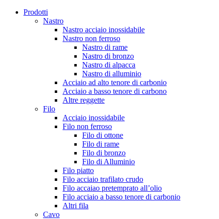
Prodotti
Nastro
Nastro acciaio inossidabile
Nastro non ferroso
Nastro di rame
Nastro di bronzo
Nastro di alpacca
Nastro di alluminio
Acciaio ad alto tenore di carbonio
Acciaio a basso tenore di carbono
Altre reggette
Filo
Acciaio inossidabile
Filo non ferroso
Filo di ottone
Filo di rame
Filo di bronzo
Filo di Alluminio
Filo piatto
Filo acciaio trafilato crudo
Filo accaiao pretemprato all’olio
Filo acciaio a basso tenore di carbonio
Altri fila
Cavo