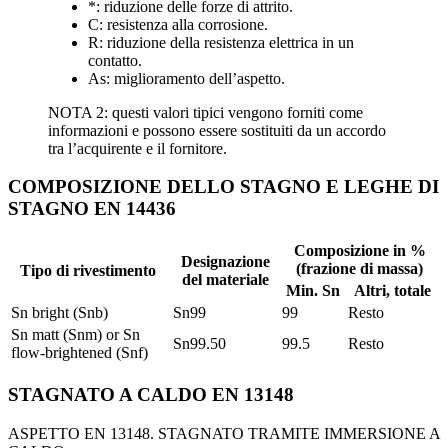
*: riduzione delle forze di attrito.
C: resistenza alla corrosione.
R: riduzione della resistenza elettrica in un
contatto.
As: miglioramento dell’aspetto.
NOTA 2: questi valori tipici vengono forniti come
informazioni e possono essere sostituiti da un accordo
tra l’acquirente e il fornitore.
COMPOSIZIONE DELLO STAGNO E LEGHE DI
STAGNO EN 14436
Composizione in %
Designazione
(frazione di massa)
Tipo di rivestimento
del materiale
Min. Sn
Altri, totale
Sn bright (Snb)
Sn99
99
Resto
Sn matt (Snm) or Sn
Sn99.50
99.5
Resto
flow-brightened (Snf)
STAGNATO A CALDO EN 13148
ASPETTO EN 13148. STAGNATO TRAMITE IMMERSIONE A