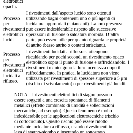
elettrolitici
opachi.
I rivestimenti dall’aspetto lucido sono ottenuti
Processo
utilizzando bagni contenenti uno o più agenti di
per
lucidatura appropriati (sbiancanti). La loro presenza
rivestimenti
può essere indesiderabile rispetto alle successive
elettrolitici
operazioni di fusione o saldatura morbida. D’altra
lucidi.
parte, può essere utile per quanto riguarda le proprietà
di attrito (basso attrito o contatti striscianti).
I rivestimenti lucidati a riflusso si ottengono
Processo
riscaldando per pochi secondi un rivestimento opaco
per
elettrolitico sopra il punto di fusione e raffreddandolo. I
rivestimenti
rivestimenti mantengono la loro lucentezza dopo il
elettrolitici
raffreddamento. In pratica, la lucidatura non viene
lucidati a
utilizzata per rivestimenti di spessore superiore a 5 μm
riflusso.
(rischio di scivolamento) o per rivestimenti già lucidii.
NOTA – I rivestimenti elettrolitici di stagno possono
essere soggetti a una crescita spontanea di filamenti
metallici (effetto combinato di umidità e sollecitazioni
meccaniche, ad esempio). Questo fenomeno è molto
indesiderabile per le applicazioni elettrotecniche (rischio
di cortocircuito). Questo rischio può essere ridotto
mediante lucidatura a riflusso, usando rivestimenti in
lega di stagno-piombo o inserendo un sottostrato