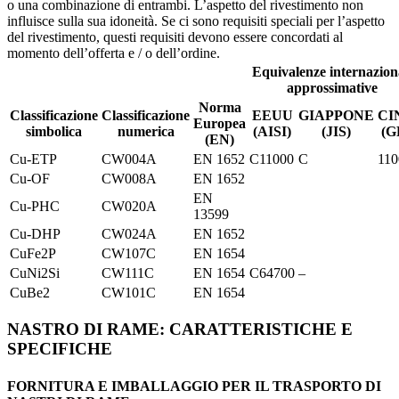
o una combinazione di entrambi. L’aspetto del rivestimento non
influisce sulla sua idoneità. Se ci sono requisiti speciali per l’aspetto
del rivestimento, questi requisiti devono essere concordati al
momento dell’offerta e / o dell’ordine.
Equivalenze internazion
approssimative
Norma
Classificazione
Classificazione
EEUU
GIAPPONE
CI
Europea
simbolica
numerica
(AISI)
(JIS)
(G
(EN)
Cu-ETP
CW004A
EN 1652
C11000
C
110
Cu-OF
CW008A
EN 1652
EN
Cu-PHC
CW020A
13599
Cu-DHP
CW024A
EN 1652
CuFe2P
CW107C
EN 1654
CuNi2Si
CW111C
EN 1654
C64700
–
CuBe2
CW101C
EN 1654
NASTRO DI RAME: CARATTERISTICHE E
SPECIFICHE
FORNITURA E IMBALLAGGIO PER IL TRASPORTO DI