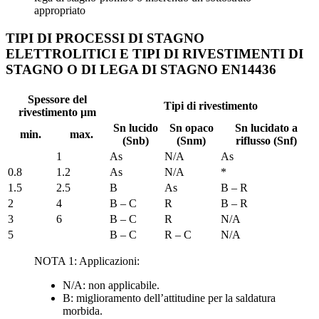
appropriato
TIPI DI PROCESSI DI STAGNO
ELETTROLITICI E TIPI DI RIVESTIMENTI DI
STAGNO O DI LEGA DI STAGNO EN14436
Spessore del
Tipi di rivestimento
rivestimento μm
Sn lucido
Sn opaco
Sn lucidato a
min.
max.
(Snb)
(Snm)
riflusso (Snf)
1
As
N/A
As
0.8
1.2
As
N/A
*
1.5
2.5
B
As
B – R
2
4
B – C
R
B – R
3
6
B – C
R
N/A
5
B – C
R – C
N/A
NOTA 1: Applicazioni:
N/A: non applicabile.
B: miglioramento dell’attitudine per la saldatura
morbida.