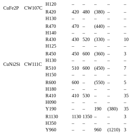
H120
–
–
–
–
–
CuFe2P
CW107C
R420
420
480
(380)
–
–
H130
–
–
–
–
–
R470
470
–
(440)
–
–
H140
–
–
–
–
–
R430
430
520
(330)
–
10
H125
–
–
–
–
–
R450
450
600
(360)
–
3
H130
–
–
–
–
–
CuNi2Si
CW111C
R510
510
600
(450)
–
7
H150
–
–
–
–
–
R600
600
–
(550)
–
5
H180
–
–
–
–
–
R410
410
530
–
–
35
H090
–
–
–
–
–
Y190
–
–
190
(380)
35
R1130
1130
1350
–
–
3
H350
–
–
–
–
–
Y960
–
–
960
(1210)
3