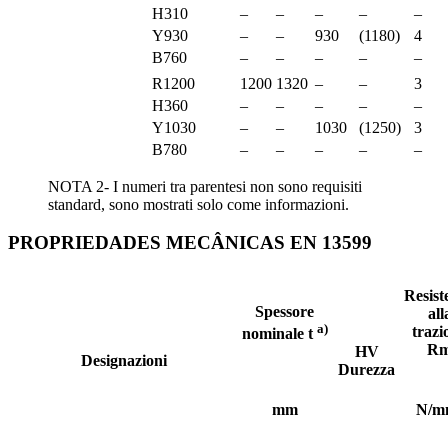
H310
–
–
–
–
–
Y930
–
–
930
(1180)
4
B760
–
–
–
–
–
R1200
1200
1320
–
–
3
H360
–
–
–
–
–
Y1030
–
–
1030
(1250)
3
B780
–
–
–
–
–
NOTA 2- I numeri tra parentesi non sono requisiti
standard, sono mostrati solo come informazioni.
PROPRIEDADES MECÂNICAS EN 13599
Resist
Spessore
all
a)
trazi
nominale t
R
HV
Designazioni
Durezza
mm
N/m