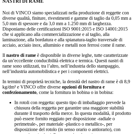
NASTRI DI RAME
Noi di VINCO siamo specializzati nella produzione di reggette con
diverse qualità, finiture, rivestimenti e gamme di taglio da 0,05 mm a
5,0 mm di spessore e da 3,0 mm a 1.250 mm di larghezza.
Disponiamo delle certificazioni ISO 9001:2015 e ISO 14001:2015
che si applicano alla commercializzazione e al taglio, alla
laminazione, alla bordatura e alla spianatura-taglio trasversale di
acciaio, acciaio inox, alluminio e metalli non ferrosi come il rame.
Il
nastro di rame
è disponibile in diverse leghe, tutte caratterizzate
da un’eccellente conducibilità elettrica e termica. Questi nastri di
rame sono utilizzati, tra l’altro, nell’industria dello stampaggio,
nell’industria automobilistica e per i componenti elettrici.
In termini di proprietà tecniche, la densità del nastro di rame è di 8,9
kg/dm³ e VINCO offre diverse
opzioni di fornitura e
confezionamento
, come la fornitura in bobina o in bobina:
In rotoli con reggetta: questo tipo di imballaggio prevede la
chiusura della reggetta per garantire una maggiore stabilità
durante il trasporto della merce. In questa modalità, il prodotto
può essere fornito reggiato per disposizione -radiale o
perimetrale-, per materiale -plastico o metallico-, per
disposizione del rotolo (in senso orario o antiorario), con