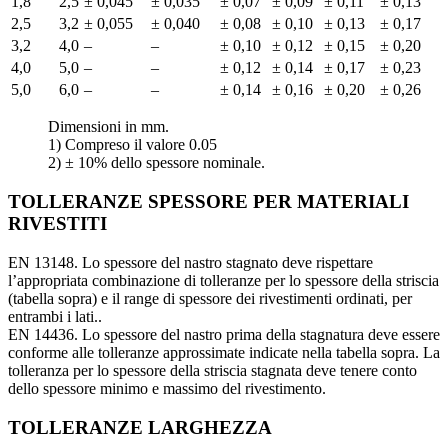
1,8
2,5
± 0,045
± 0,035
± 0,07
± 0,09
± 0,11
± 0,13
2,5
3,2
± 0,055
± 0,040
± 0,08
± 0,10
± 0,13
± 0,17
3,2
4,0
–
–
± 0,10
± 0,12
± 0,15
± 0,20
4,0
5,0
–
–
± 0,12
± 0,14
± 0,17
± 0,23
5,0
6,0
–
–
± 0,14
± 0,16
± 0,20
± 0,26
Dimensioni in mm.
1) Compreso il valore 0.05
2) ± 10% dello spessore nominale.
TOLLERANZE SPESSORE PER MATERIALI
RIVESTITI
EN 13148. Lo spessore del nastro stagnato deve rispettare
l’appropriata combinazione di tolleranze per lo spessore della striscia
(tabella sopra) e il range di spessore dei rivestimenti ordinati, per
entrambi i lati..
EN 14436. Lo spessore del nastro prima della stagnatura deve essere
conforme alle tolleranze approssimate indicate nella tabella sopra. La
tolleranza per lo spessore della striscia stagnata deve tenere conto
dello spessore minimo e massimo del rivestimento.
TOLLERANZE LARGHEZZA