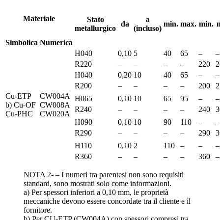
Materiale
Stato
a
da
min.
max.
min.
metallurgico
(incluso)
Simbolica
Numerica
H040
0,10
5
40
65
–
–
R220
–
–
–
–
220
2
H040
0,20
10
40
65
–
–
R200
–
–
–
–
200
2
Cu-ETP
CW004A
H065
0,10
10
65
95
–
–
b) Cu-OF
CW008A
R240
–
–
–
–
240
3
Cu-PHC
CW020A
H090
0,10
10
90
110
–
–
R290
–
–
–
–
290
3
H110
0,10
2
110
–
–
–
R360
–
–
–
–
360
–
NOTA 2- – I numeri tra parentesi non sono requisiti
standard, sono mostrati solo come informazioni.
a) Per spessori inferiori a 0,10 mm, le proprietà
meccaniche devono essere concordate tra il cliente e il
fornitore.
b) Per CU-ETP (CW004A) con spessori compresi tra