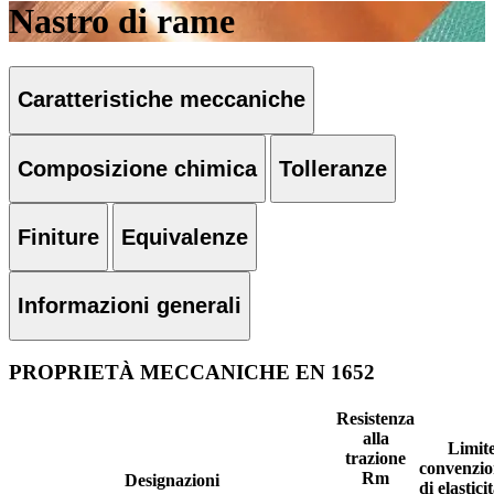
Nastro di rame
Caratteristiche meccaniche
Composizione chimica
Tolleranze
Finiture
Equivalenze
Informazioni generali
PROPRIETÀ MECCANICHE EN 1652
Resistenza
alla
Limit
trazione
convenzio
Rm
Designazioni
di elastici