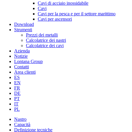
Cavi di acciaio inossidabile
Cavi
Cavi per la pesca e per il settore marittimo
Cavi per ascensori
Download
Strumenti
Prezzi dei metalli
Calcolatrice dei nastri
Calcolatrice dei cavi
Azienda
Notizie
Lontana Group
Contatti
Area clienti
ES
EN
FR
DE
PT
IT
PL
Nastro
Capacità
Definizione tecniche