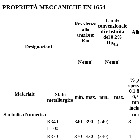
PROPRIETÀ MECCANICHE EN 1654
Limite
Resistenza
convenzionale
alla
di elasticità
Al
trazione
del 0,2%
Rm
Rp
0,2
Designazioni
N/mm²
N/mm²
% p
spess
0,1 f
Materiale
Stato
0,2
min.
max.
min.
max.
metallurgico
mm
incl
Simbolica
Numerica
min
R340
340
390
(240)
–
8
H100
–
–
–
–
–
R370
370
430
(330)
–
4