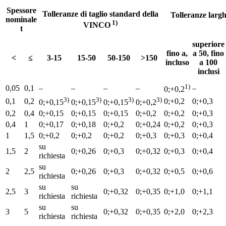
Spessore
Tolleranze di taglio standard della
Tolleranze larg
nominale
1)
VINCO
t
superiore
fino a,
a 50, fino
<
≤
3-15
15-50
50-150
>150
incluso
a 100
inclusi
1)
0,05
0,1
–
–
–
–
–
0;+0,2
3)
3)
3)
3)
0,1
0,2
0;+0,2
0;+0,3
0;+0,15
0;+0,15
0;+0,15
0;+0,2
0,2
0,4
0;+0,15
0;+0,15
0;+0,15
0;+0,2
0;+0,2
0;+0,3
0,4
1
0;+0,17
0;+0,18
0;+0,2
0;+0,24
0;+0,2
0;+0,3
1
1,5
0;+0,2
0;+0,2
0;+0,2
0;+0,3
0;+0,3
0;+0,4
su
1,5
2
0;+0,26
0;+0,3
0;+0,32
0;+0,3
0;+0,4
richiesta
su
2
2,5
0;+0,26
0;+0,3
0;+0,32
0;+0,5
0;+0,6
richiesta
su
su
2,5
3
0;+0,32
0;+0,35
0;+1,0
0;+1,1
richiesta
richiesta
su
su
3
5
0;+0,32
0;+0,35
0;+2,0
0;+2,3
richiesta
richiesta