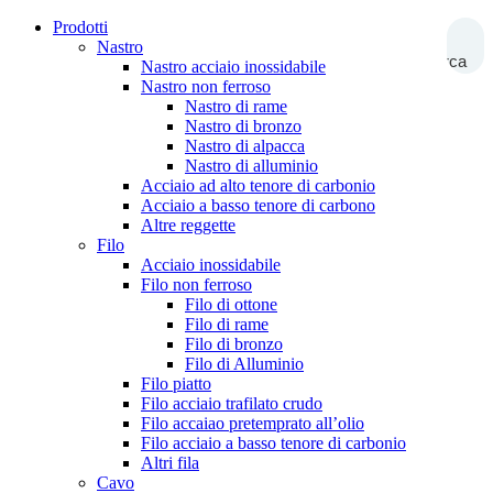
Prodotti
Nastro
Ricerca
Nastro acciaio inossidabile
Nastro non ferroso
Nastro di rame
Nastro di bronzo
Nastro di alpacca
Nastro di alluminio
Acciaio ad alto tenore di carbonio
Acciaio a basso tenore di carbono
Altre reggette
Filo
Acciaio inossidabile
Filo non ferroso
Filo di ottone
Filo di rame
Filo di bronzo
Filo di Alluminio
Filo piatto
Filo acciaio trafilato crudo
Filo accaiao pretemprato all’olio
Filo acciaio a basso tenore di carbonio
Altri fila
Cavo