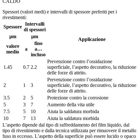
CALDO
Spessori (valori medi) e intervalli di spessore preferiti per i
rivestimenti:
Intervalli
Spessore
di spessori
µm
µm
Applicazione
fino
valore
a
a…
medio
incluso
Prevenzione contro l’ossidazione
1.45
0.7
2.2
superficiale, l’aspetto decorativo, la riduzione
delle forze di attrito.
Prevenzione contro l’ossidazione
2
1
3
superficiale, l’aspetto decorativo, la riduzione
delle forze di attrito.
3.5
2
5
Protezione contro la corrosione
5
3
7
Aumento della vita utile
7.5
5
10
Aiuta la saldatura morbida
10
7
13
Aiuta la saldatura morbida
L’aspetto dipende dal tipo di raffreddamento del film liquido, dal
tipo di rivestimento e dalla tecnica utilizzata per rimuovere il metallo
fuso in eccesso. L’aspetto della superficie può essere lucido o opaco