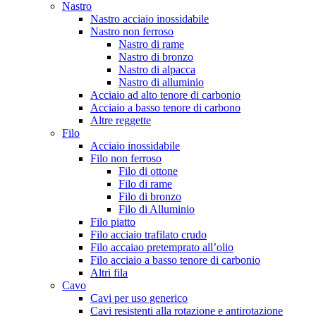
Nastro
Nastro acciaio inossidabile
Nastro non ferroso
Nastro di rame
Nastro di bronzo
Nastro di alpacca
Nastro di alluminio
Acciaio ad alto tenore di carbonio
Acciaio a basso tenore di carbono
Altre reggette
Filo
Acciaio inossidabile
Filo non ferroso
Filo di ottone
Filo di rame
Filo di bronzo
Filo di Alluminio
Filo piatto
Filo acciaio trafilato crudo
Filo accaiao pretemprato all’olio
Filo acciaio a basso tenore di carbonio
Altri fila
Cavo
Cavi per uso generico
Cavi resistenti alla rotazione e antirotazione