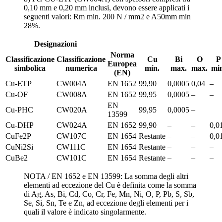
0,10 mm e 0,20 mm inclusi, devono essere applicati i
seguenti valori: Rm min. 200 N / mm2 e A50mm min
28%.
Designazioni
Norma
Classificazione
Classificazione
Cu
Bi
O
P
Europea
simbolica
numerica
mín.
max.
max.
mi
(EN)
Cu-ETP
CW004A
EN 1652
99,90
0,0005
0,04
–
Cu-OF
CW008A
EN 1652
99,95
0,0005
–
–
EN
Cu-PHC
CW020A
99,95
0,0005
–
13599
Cu-DHP
CW024A
EN 1652
99,90
–
–
0,0
CuFe2P
CW107C
EN 1654
Restante
–
–
0,0
CuNi2Si
CW111C
EN 1654
Restante
–
–
–
CuBe2
CW101C
EN 1654
Restante
–
–
–
NOTA / EN 1652 e EN 13599: La somma degli altri
elementi ad eccezione del Cu è definita come la somma
di Ag, As, Bi, Cd, Co, Cr, Fe, Mn, Ni, O, P, Pb, S, Sb,
Se, Si, Sn, Te e Zn, ad eccezione degli elementi per i
quali il valore è indicato singolarmente.