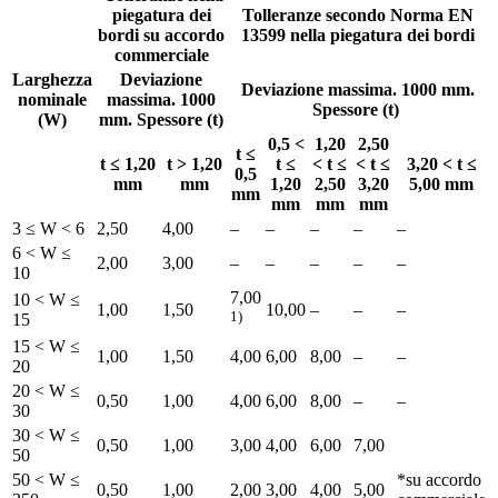
piegatura dei
Tolleranze secondo Norma EN
bordi su accordo
13599 nella piegatura dei bordi
commerciale
Larghezza
Deviazione
Deviazione massima. 1000 mm.
nominale
massima. 1000
Spessore (t)
(W)
mm. Spessore (t)
0,5 <
1,20
2,50
t ≤
t ≤ 1,20
t > 1,20
t ≤
< t ≤
< t ≤
3,20 < t ≤
0,5
mm
mm
1,20
2,50
3,20
5,00 mm
mm
mm
mm
mm
3 ≤ W < 6
2,50
4,00
–
–
–
–
–
6 < W ≤
2,00
3,00
–
–
–
–
–
10
7,00
10 < W ≤
1,00
1,50
10,00
–
–
–
1)
15
15 < W ≤
1,00
1,50
4,00
6,00
8,00
–
–
20
20 < W ≤
0,50
1,00
4,00
6,00
8,00
–
–
30
30 < W ≤
0,50
1,00
3,00
4,00
6,00
7,00
50
50 < W ≤
*su accordo
0,50
1,00
2,00
3,00
4,00
5,00