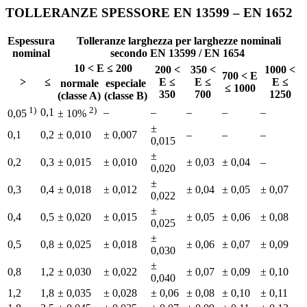
TOLLERANZE SPESSORE EN 13599 – EN 1652
Espessura
Tolleranze larghezza per larghezze nominali
nominal
secondo EN 13599 / EN 1654
10 < E ≤ 200
200 <
350 <
1000 <
700 < E
>
≤
E ≤
E ≤
E ≤
normale
especiale
≤ 1000
350
700
1250
(classe A)
(classe B)
1)
2)
0,1
–
–
–
–
–
0,05
± 10%
±
0,1
0,2
± 0,010
± 0,007
–
–
–
0,015
±
0,2
0,3
± 0,015
± 0,010
± 0,03
± 0,04
–
0,020
±
0,3
0,4
± 0,018
± 0,012
± 0,04
± 0,05
± 0,07
0,022
±
0,4
0,5
± 0,020
± 0,015
± 0,05
± 0,06
± 0,08
0,025
±
0,5
0,8
± 0,025
± 0,018
± 0,06
± 0,07
± 0,09
0,030
±
0,8
1,2
± 0,030
± 0,022
± 0,07
± 0,09
± 0,10
0,040
1,2
1,8
± 0,035
± 0,028
± 0,06
± 0,08
± 0,10
± 0,11