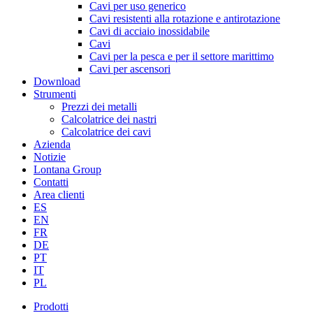
Cavi per uso generico
Cavi resistenti alla rotazione e antirotazione
Cavi di acciaio inossidabile
Cavi
Cavi per la pesca e per il settore marittimo
Cavi per ascensori
Download
Strumenti
Prezzi dei metalli
Calcolatrice dei nastri
Calcolatrice dei cavi
Azienda
Notizie
Lontana Group
Contatti
Area clienti
ES
EN
FR
DE
PT
IT
PL
Prodotti