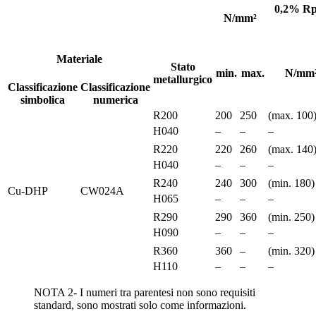
0,2% R
N/mm²
Materiale
Stato
min.
max.
N/mm
metallurgico
Classificazione
Classificazione
simbolica
numerica
R200
200
250
(max. 100
H040
–
–
–
R220
220
260
(max. 140
H040
–
–
–
R240
240
300
(min. 180)
Cu-DHP
CW024A
H065
–
–
–
R290
290
360
(min. 250)
H090
–
–
–
R360
360
–
(min. 320)
H110
–
–
–
NOTA 2- I numeri tra parentesi non sono requisiti
standard, sono mostrati solo come informazioni.