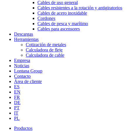
Cables de uso general
Cables resistentes a la rotación y antigiratorios
Cables de acero inoxidable
Cordones
Cables de pesca y marítimo
Cables para ascensores
Descargas
Herramientas
Cotización de metales
Calculadora de fleje
Calculadora de cable
Empresa
Noticias
Lontana Group
Contacto
Área de cliente
ES
EN
FR
DE
PT
IT
PL
Productos