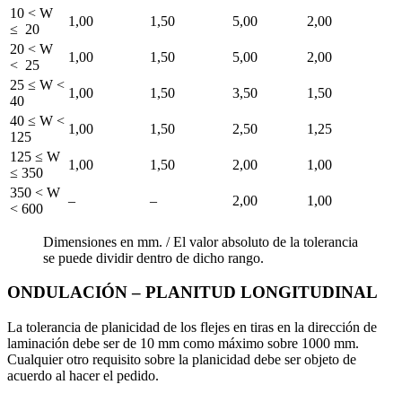
10 < W
1,00
1,50
5,00
2,00
≤ 20
20 < W
1,00
1,50
5,00
2,00
< 25
25 ≤ W <
1,00
1,50
3,50
1,50
40
40 ≤ W <
1,00
1,50
2,50
1,25
125
125 ≤ W
1,00
1,50
2,00
1,00
≤ 350
350 < W
–
–
2,00
1,00
< 600
Dimensiones en mm.
/
El valor absoluto de la tolerancia
se puede dividir dentro de dicho rango.
ONDULACIÓN – PLANITUD LONGITUDINAL
La tolerancia de planicidad de los flejes en tiras en la dirección de
laminación debe ser de 10 mm como máximo sobre 1000 mm.
Cualquier otro requisito sobre la planicidad debe ser objeto de
acuerdo al hacer el pedido.