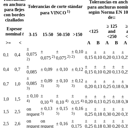
Tolerancias en anc
en anchura
Tolerancias de corte stándar
para anchuras nomin
para flejes
1)
según Norma EN 10
para VINCO
con bordes
de::
cizallados
≥ 125
≥
Espesor
<125
and
nominal
t
3-15
15-50
50-150
>150
<250
<
>=
<
A
B
A
B
A
±
±
±
± 0,10
±
±
±
±
±
0,075
0,1
0,4
2)
2)
2)
0,15
0,10
0,20
0,13
0,2
0,075
0,075
2)
±
±
±
±
±
±
0,4
0,7
± 0,09
± 0,10
± 0,12
0,085
0,15
0,10
0,20
0,13
0,2
±
± 0,09
± 0,10
± 0,12
±
±
±
±
±
0,085
0,7
1,0
3)
3)
3)
0,20
0,13
0,25
0,18
0,3
3)
± 0,10
±
±
±
±
±
±
±
±
1,0
1,5
4)
4)
4)
4)
0,20
0,13
0,25
0,18
0,3
0,10
0,10
0,15
± 0,13
± 0,15
± 0,16
on
±
±
±
±
±
1,5
2,5
5)
5)
5)
request
0,25
0,18
0,30
0,20
0,3
on
on
±
±
±
±
±
±
2,5
2,6
± 0,16
request
request
0,175
0,25
0,18
0,30
0,20
0,3