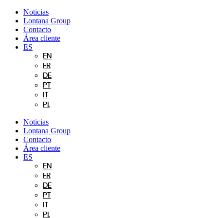
Ir
Noticias
al
Lontana Group
contenido
Contacto
Área cliente
ES
EN
FR
DE
PT
IT
PL
Noticias
Lontana Group
Contacto
Área cliente
ES
EN
FR
DE
PT
IT
PL