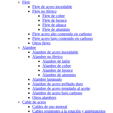
Fleje
Fleje de acero inoxidable
Fleje no férrico
Fleje de cobre
Fleje de bronce
Fleje de alpaca
Fleje de aluminio
Fleje acero alto contenido en carbono
Fleje acero bajo contenido en carbono
Otros flejes
Alambre
Alambre de acero inoxidable
Alambre no férrico
Alambre de latón
Alambre de cobre
Alambre de bronce
Alambre de aluminio
Alambre laminado
Alambre de acero trefilado duro
Alambre de acero templado al aceite
Alambre de acero bajo carbono
Otros alambres
Cable de acero
Cables de uso general
Cables resistentes a la rotación y antigiratorios