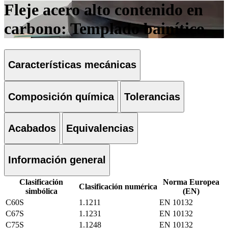
Fleje acero alto contenido en
carbono: Templado bainítico
Características mecánicas
Composición química
Tolerancias
Acabados
Equivalencias
Información general
Clasificación
Norma Europea
Clasificación numérica
simbólica
(EN)
C60S
1.1211
EN 10132
C67S
1.1231
EN 10132
C75S
1.1248
EN 10132