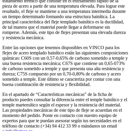
tratamiento térmico que consiste en el enfriamiento rápido de la
pieza de acero a partir de una temperatura elevada. Para lograr este
resultado, el fleje se mantiene a una temperatura intermedia durante
un tiempo determinado formando una estructura bainítica. La
principal característica del fleje templado bainítico es la ductilidad,
de tal manera que el material puede llegar a deformarse sin
romperse. Además, este tipo de flejes presentan una elevada dureza
y resistencia mecánica.
Entre las opciones que tenemos disponibles en VINCO para los
flejes de acero templado bainítico están las siguientes composiciones
químicas: C60S con un 0,57-0,65% de carbono sometido a temple y
una buena resistencia mecánica; C67S que contiene un 0,65-073%
de carbono sometido a temple y que presenta una alta resistencia y
dureza; C75S compuesto por un 0,70-0,80% de carbono y acero
sometido a temple. Este último se caracteriza por contar con una
buena combinación de resistencia y flexibilidad.
En el apartado de “Características mecánicas” de la ficha de
producto puedes consultar la diferencia entre el temple bainítico y el
temple martensítico según el espesor y la resistencia del material.
Las propiedades mecánicas de este tipo de fleje se acuerdan en el
momento del pedido. Ponte en contacto con nuestro equipo de
expertos para que te puedan asesorar según tus necesidades en el
teléfono de contacto (+34) 94 412 33 99 o mándanos un email