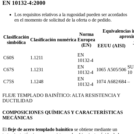
EN 10132-4:2000
Los requisitos relativos a la rugosidad pueden ser acordados
en el momento de solicitud de la oferta o de pedido.
Equivalencias i
Norma
aproxi
Clasificación
Clasificación numérica
Europea
simbólica
(EN)
EEUU (AISI)
EN
C60S
1.1211
10132-4
EN
SU
C67S
1.1231
1065
A505/506
10132-4
10
EN
C75S
1.1248
1074
A682/684
–
10132-4
FLEJE TEMPLADO BAINÍTICO: ALTA RESISTENCIA Y
DUCTILIDAD
COMPOSICIONES QUÍMICAS Y CARACTERÍSTICAS
MECÁNICAS
El
fleje de acero templado bainítico
se obtiene mediante un