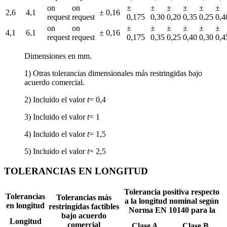
on
on
±
±
±
±
±
±
2,6
4,1
± 0,16
request
request
0,175
0,30
0,20
0,35
0,25
0,4
on
on
±
±
±
±
±
±
4,1
6,1
± 0,16
request
request
0,175
0,35
0,25
0,40
0,30
0,4
Dimensiones en mm.
1) Otras tolerancias dimensionales más restringidas bajo
acuerdo comercial.
2) Incluido el valor
t
= 0,4
3) Incluido el valor
t
= 1
4) Incluido el valor
t
= 1,5
5) Incluido el valor
t
= 2,5
TOLERANCIAS EN LONGITUD
Tolerancia positiva respecto
Tolerancias
Tolerancias más
a la longitud nominal según
en longitud
restringidas factibles
Norma EN 10140 para la
bajo acuerdo
Longitud
comercial
Clase A
Clase B