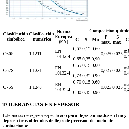
Composición quími
Norma
Clasificación
Clasificación
Europea
P
S
simbólica
numérica
C
Si
Mn
C
(EN)
máx.
máx.
0,57
0,15
0,60
EN
má
C60S
1.1211
–
–
–
0,025
0,025
10132-4
0,
0,65
0,35
0,90
0,65
0,15
0,60
EN
má
C67S
1.1231
–
–
–
0,025
0,025
10132-4
0,
0,73
0,35
0,90
0,70
0,15
0,60
EN
má
C75S
1.1248
–
–
–
0,025
0,025
10132-4
0,
0,80
0,35
0,90
TOLERANCIAS EN ESPESOR
Tolerancias de espesor especificado
para flejes laminados en frío y
flejes en tiras obtenidos de flejes de precisión de ancho de
laminación
w
.