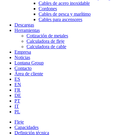
Cables de acero inoxidable
Cordones
Cables de pesca y marítimo
Cables para ascensores
Descargas
Herramientas
Cotización de metales
Calculadora de fleje
Calculadora de cable
Empresa
Noticias
Lontana Group
Contacto
Área de cliente
ES
EN
FR
DE
PT
IT
PL
Fleje
Capacidades
Definición técnica