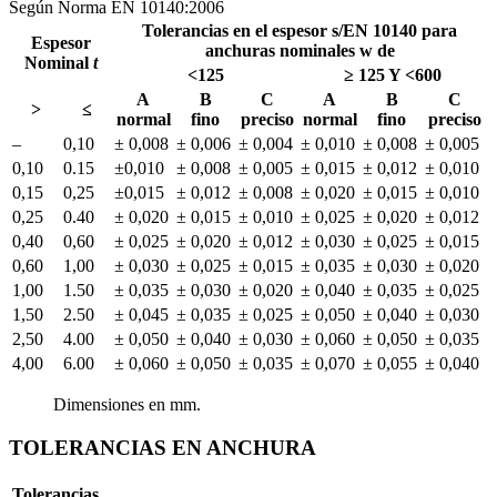
Según Norma EN 10140:2006
Tolerancias en el espesor s/EN 10140 para
Espesor
anchuras nominales w de
Nominal
t
<125
≥ 125 Y <600
A
B
C
A
B
C
>
≤
normal
fino
preciso
normal
fino
preciso
–
0,10
± 0,008
± 0,006
± 0,004
± 0,010
± 0,008
± 0,005
0,10
0.15
±0,010
± 0,008
± 0,005
± 0,015
± 0,012
± 0,010
0,15
0,25
±0,015
± 0,012
± 0,008
± 0,020
± 0,015
± 0,010
0,25
0.40
± 0,020
± 0,015
± 0,010
± 0,025
± 0,020
± 0,012
0,40
0,60
± 0,025
± 0,020
± 0,012
± 0,030
± 0,025
± 0,015
0,60
1,00
± 0,030
± 0,025
± 0,015
± 0,035
± 0,030
± 0,020
1,00
1.50
± 0,035
± 0,030
± 0,020
± 0,040
± 0,035
± 0,025
1,50
2.50
± 0,045
± 0,035
± 0,025
± 0,050
± 0,040
± 0,030
2,50
4.00
± 0,050
± 0,040
± 0,030
± 0,060
± 0,050
± 0,035
4,00
6.00
± 0,060
± 0,050
± 0,035
± 0,070
± 0,055
± 0,040
Dimensiones en mm.
TOLERANCIAS EN ANCHURA
Tolerancias