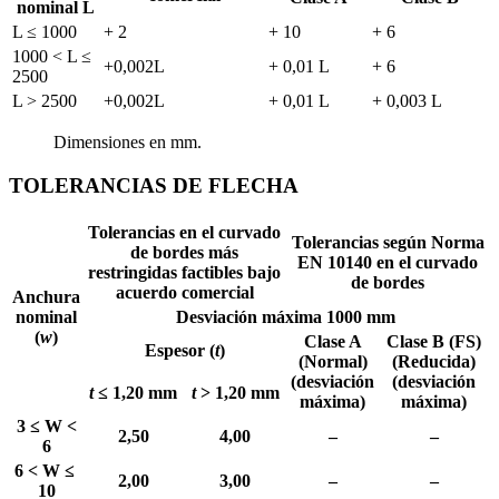
nominal L
L ≤ 1000
+ 2
+ 10
+ 6
1000 < L ≤
+0,002L
+ 0,01 L
+ 6
2500
L > 2500
+0,002L
+ 0,01 L
+ 0,003 L
Dimensiones en mm.
TOLERANCIAS DE FLECHA
Tolerancias en el curvado
Tolerancias según Norma
de bordes más
EN 10140 en el curvado
restringidas factibles bajo
de bordes
acuerdo comercial
Anchura
nominal
Desviación máxima 1000 mm
(
w
)
Clase A
Clase B (FS)
Espesor (
t
)
(Normal)
(Reducida)
(desviación
(desviación
t
≤ 1,20 mm
t
> 1,20 mm
máxima)
máxima)
3 ≤ W <
2,50
4,00
–
–
6
6 < W ≤
2,00
3,00
–
–
10