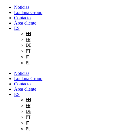
Ir
Noticias
al
Lontana Group
contenido
Contacto
Área cliente
ES
EN
FR
DE
PT
IT
PL
Noticias
Lontana Group
Contacto
Área cliente
ES
EN
FR
DE
PT
IT
PL