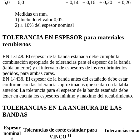
5,0
6,0
–
–
± 0,14
± 0,16
± 0,20
± 0,26
Medidas en mm.
1) Incluido el valor 0,05.
2) ± 10% del espesor nominal
TOLERANCIA EN ESPESOR para materiales
recubiertos
EN 13148. El espesor de la banda estañada debe cumplir la
combinación apropiada de tolerancias para el espesor de la banda
(tabla anterior) y el intervalo de espesores de los recubrimientos
pedidos, para ambas caras.
EN 14436. El espesor de la banda antes del estañado debe estar
conforme con las tolerancias aproximadas que se dan en la tabla
anterior. La tolerancia para el espesor de la banda estañada debe
tener en cuenta los espesores mínimo y máximo del recubrimiento.
TOLERANCIAS EN LA ANCHURA DE LAS
BANDAS
Espesor
Tolerancias de corte estándar para
Tolerancias en a
nominal
1)
VINCO
t