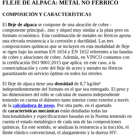
FLEJE DE ALPACA: METAL NO FÉRRICO
COMPOSICIÓN Y CARACTERÍSTICAS
El
fleje de alpaca
se compone de una aleación de cobre -
componente principal-, zinc y níquel muy similar a la plata pero en
formato económico. Esta combinación de metales no férricos aporta
una elevada resistencia a la corrosión y ductilidad. Las tres
composiciones químicas que se incluyen en esta modalidad de fleje
se rigen bajo las normas EN 1654 y EN 1652 referentes a las bandas
de cobre y aleaciones de cobre. Además, en VINCO contamos con
la certificación ISO 9001:2015 que aplica, en este caso, a la
comercialización y corte del fleje de acero y metales no férricos
garantizando un servicio óptimo en todos los niveles.
El fleje de alpaca tiene una
densidad
de 8,7 kg/dm³
independientemente del formato en el que sea entregado. El peso y
las dimensiones del rollo se calculan de manera independiente
teniendo en cuenta el diámetro tanto interior como exterior a través
de la
calculadora de pesos
. Por otra parte, en el apartado
de
características mecánicas
están detalladas todas las
funcionalidades y especificaciones basadas en la Norma teniendo en
cuenta el estado metalúrgico de cada una de las composiciones
químicas. En este sentido, se analizan la resistencia a la tracción, el
límite elástico convencional, el alargamiento y la dureza HV.