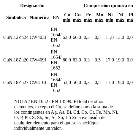
Designación
Composición química e
Cu
Cu
Fe
Mn
Ni
Ni
P
Simbólica
Numérica
EN
mín.
máx.
máx.
máx.
mín.
máx.
má
EN
1654/
CuNi12Zn24
CW403J
63,0
66,0
0,3
0,5
11,0
13,0
0,0
EN
1652
EN
1654/
CuNi18Zn20
CW409J
60,0
63,0
0,3
0,5
17,0
19,0
0,0
EN
1652
EN
1654/
CuNi18Zn27
CW410J
53,0
56,0
0,3
0,5
17,0
19,0
0,0
EN
1652
NOTA / EN 1652 i EN 13599: El total de otros
elementos, excepto el Cu, se define como la suma de
los contingentes en Ag, As, Bi, Cd, Co, Cr, Fe, Mn, Ni,
O, P, Pb, S, Sb, Se, Si, Sn, T’i Zn a exclusión de
cualquier elemento para el que se especifique
individualmente un valor.