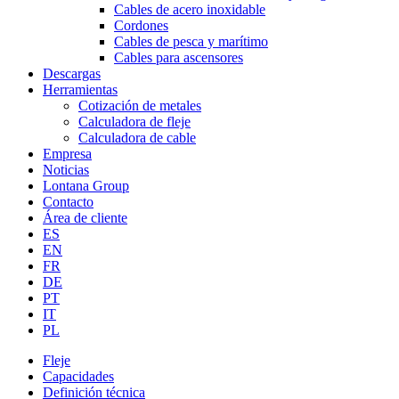
Cables de acero inoxidable
Cordones
Cables de pesca y marítimo
Cables para ascensores
Descargas
Herramientas
Cotización de metales
Calculadora de fleje
Calculadora de cable
Empresa
Noticias
Lontana Group
Contacto
Área de cliente
ES
EN
FR
DE
PT
IT
PL
Fleje
Capacidades
Definición técnica