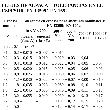
FLEJES DE ALPACA – TOLERANCIAS EN EL
ESPESOR EN 13599/ EN 1652
Espesor
Tolerancia en espesor para anchuras nominales s/
nominal t
EN 13599/ EN 1652
10 < Y ≤ 200
200 <
350 <
700 < Y
1000 < Y
>
≤
Y ≤
Y ≤
normal
especial
≤ 1000
≤ 1250
350
700
(clase A)
(clase B)
1)
2)
0,1
–
–
–
–
–
0,05
± 10%
0,1
0,2
± 0,010
± 0,007
± 0,015
–
–
–
0,2
0,3
± 0,015
± 0,010
± 0,020
± 0,03
± 0,04
–
0,3
0,4
± 0,018
± 0,012
± 0,022
± 0,04
± 0,05
± 0,07
0,4
0,5
± 0,020
± 0,015
± 0,025
± 0,05
± 0,06
± 0,08
0,5
0,8
± 0,025
± 0,018
± 0,030
± 0,06
± 0,07
± 0,09
0,8
1,2
± 0,030
± 0,022
± 0,040
± 0,07
± 0,09
± 0,10
1,2
1,8
± 0,035
± 0,028
± 0,060
± 0,08
± 0,10
± 0,11
1,8
2,5
± 0,045
± 0,035
± 0,070
± 0,09
± 0,11
± 0,13
2,5
3,2
± 0,055
± 0,040
± 0,080
± 0,10
± 0,13
± 0,17
3,2
4,0
–
–
± 0,10
± 0,12
± 0,15
± 0,20
4,0
5,0
–
–
± 0,12
± 0,14
± 0,17
± 0,23