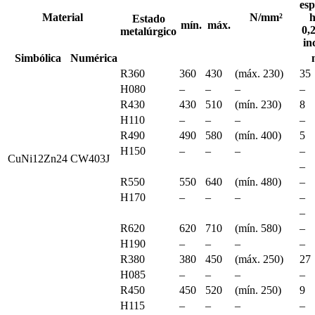
esp
Material
N/mm²
h
Estado
mín.
máx.
0,
metalúrgico
in
Simbólica
Numérica
R360
360
430
(máx. 230)
35
H080
–
–
–
–
R430
430
510
(mín. 230)
8
H110
–
–
–
–
R490
490
580
(mín. 400)
5
H150
–
–
–
–
CuNi12Zn24
CW403J
–
R550
550
640
(mín. 480)
–
H170
–
–
–
–
–
R620
620
710
(mín. 580)
–
H190
–
–
–
–
R380
380
450
(máx. 250)
27
H085
–
–
–
–
R450
450
520
(mín. 250)
9
H115
–
–
–
–