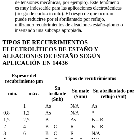
de tensiones mecánicas, por ejemplo). Este fenómeno
es muy indeseable para las aplicaciones electrotécnicas
(riesgo de corto-circuito). El riesgo de que ocurran
puede reducirse por el abrillantado por reflujo,
utilizando recubrimientos de aleaciones estaño-plomo o
insertando una subcapa apropiada.
TIPOS DE RECUBRIMIENTOS
ELECTROLÍTICOS DE ESTAÑO Y
ALEACIONES DE ESTAÑO SEGÚN
APLICACIÓN EN 14436
Espesor del
Tipos de recubrimientos
recubrimiento μm
Sn
Sn mate
Sn abrillantado por
mín.
máx.
brillante
(Snm)
reflujo (Snf)
(Snb)
1
As
N/A
As
0,8
1,2
As
N/A
*
1,5
2,5
B
As
B – R
2
4
B – C
R
B – R
3
6
B – C
R
N/A