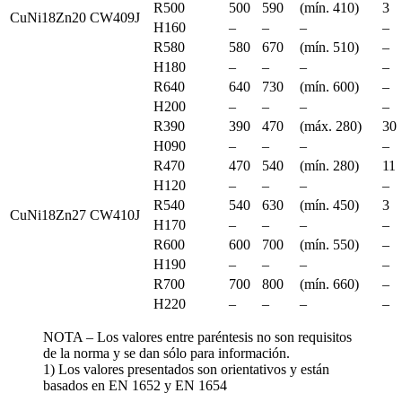
R500
500
590
(mín. 410)
3
CuNi18Zn20
CW409J
H160
–
–
–
–
R580
580
670
(mín. 510)
–
H180
–
–
–
–
R640
640
730
(mín. 600)
–
H200
–
–
–
–
R390
390
470
(máx. 280)
30
H090
–
–
–
–
R470
470
540
(mín. 280)
11
H120
–
–
–
–
R540
540
630
(mín. 450)
3
CuNi18Zn27
CW410J
H170
–
–
–
–
R600
600
700
(mín. 550)
–
H190
–
–
–
–
R700
700
800
(mín. 660)
–
H220
–
–
–
–
NOTA – Los valores entre paréntesis no son requisitos
de la norma y se dan sólo para información.
1) Los valores presentados son orientativos y están
basados en EN 1652 y EN 1654