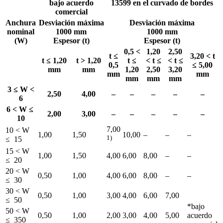
bajo acuerdo
13599 en el curvado de bordes
comercial
Anchura
Desviación máxima
Desviación máxima
nominal
1000 mm
1000 mm
(W)
Espesor (t)
Espesor (t)
0,5 <
1,20
2,50
t ≤
3,20 < t
t ≤ 1,20
t > 1,20
t ≤
< t ≤
< t ≤
0,5
≤ 5,00
mm
mm
1,20
2,50
3,20
mm
mm
mm
mm
mm
3 ≤ W <
2,50
4,00
–
–
–
–
–
6
6 < W ≤
2,00
3,00
–
–
–
–
–
10
7,00
10 < W
1,00
1,50
10,00
–
–
–
1)
≤ 15
15 < W
1,00
1,50
4,00
6,00
8,00
–
–
≤ 20
20 < W
0,50
1,00
4,00
6,00
8,00
–
–
≤ 30
30 < W
0,50
1,00
3,00
4,00
6,00
7,00
≤ 50
*bajo
50 < W
0,50
1,00
2,00
3,00
4,00
5,00
acuerdo
≤ 350