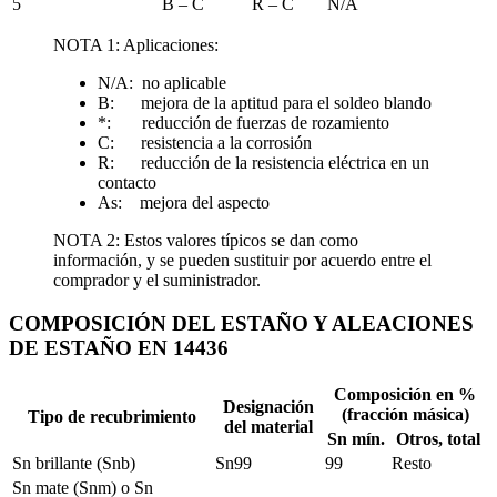
5
B – C
R – C
N/A
NOTA 1: Aplicaciones:
N/A: no aplicable
B: mejora de la aptitud para el soldeo blando
*: reducción de fuerzas de rozamiento
C: resistencia a la corrosión
R: reducción de la resistencia eléctrica en un
contacto
As: mejora del aspecto
NOTA 2: Estos valores típicos se dan como
información, y se pueden sustituir por acuerdo entre el
comprador y el suministrador.
COMPOSICIÓN DEL ESTAÑO Y ALEACIONES
DE ESTAÑO EN 14436
Composición en %
Designación
(fracción másica)
Tipo de recubrimiento
del material
Sn mín.
Otros, total
Sn brillante (Snb)
Sn99
99
Resto
Sn mate (Snm) o Sn