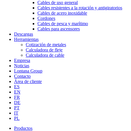
Cables de uso general
Cables resistentes a la rotación y antigiratorios
Cables de acero inoxidable
Cordones
Cables de pesca y marítimo
Cables para ascensores
Descargas
Herramientas
Cotización de metales
Calculadora de fleje
Calculadora de cable
Empresa
Noticias
Lontana Group
Contacto
Área de cliente
ES
EN
FR
DE
PT
IT
PL
Productos