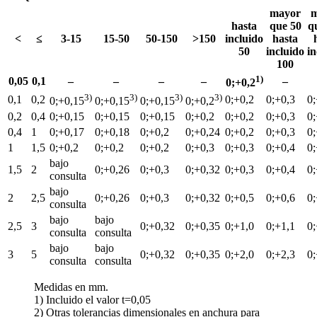
mayor
m
hasta
que 50
q
<
≤
3-15
15-50
50-150
>150
incluido
hasta
50
incluido
in
100
1)
0,05
0,1
–
–
–
–
–
0;+0,2
3)
3)
3)
3)
0,1
0,2
0;+0,2
0;+0,3
0;
0;+0,15
0;+0,15
0;+0,15
0;+0,2
0,2
0,4
0;+0,15
0;+0,15
0;+0,15
0;+0,2
0;+0,2
0;+0,3
0;
0,4
1
0;+0,17
0;+0,18
0;+0,2
0;+0,24
0;+0,2
0;+0,3
0;
1
1,5
0;+0,2
0;+0,2
0;+0,2
0;+0,3
0;+0,3
0;+0,4
0;
bajo
1,5
2
0;+0,26
0;+0,3
0;+0,32
0;+0,3
0;+0,4
0;
consulta
bajo
2
2,5
0;+0,26
0;+0,3
0;+0,32
0;+0,5
0;+0,6
0;
consulta
bajo
bajo
2,5
3
0;+0,32
0;+0,35
0;+1,0
0;+1,1
0;
consulta
consulta
bajo
bajo
3
5
0;+0,32
0;+0,35
0;+2,0
0;+2,3
0;
consulta
consulta
Medidas en mm.
1) Incluido el valor t=0,05
2) Otras tolerancias dimensionales en anchura para