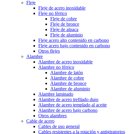
Fleje
Fleje de acero inoxidable
Fleje no férrico
Fleje de cobre
Fleje de bronce
Fleje de alpaca
Fleje de aluminio
Fleje acero alto contenido en carbono
Fleje acero bajo contenido en carbono
Otros flejes
Alambre
Alambre de acero inoxidable
Alambre no férrico
Alambre de latón
Alambre de cobre
Alambre de bronce
Alambre de aluminio
Alambre laminado
Alambre de acero trefilado duro
Alambre de acero templado al aceite
Alambre de acero bajo carbono
Otros alambres
Cable de acero
Cables de uso general
Cables resistentes a la rotación y antigiratorios