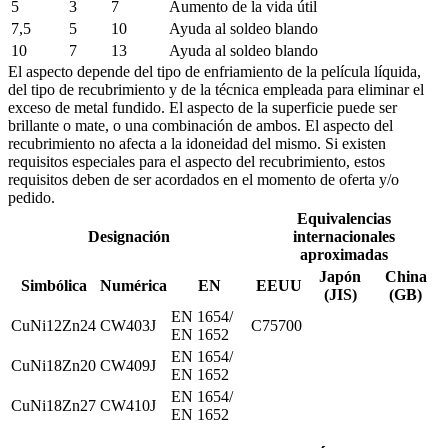
5
3
7
Aumento de la vida útil
7,5
5
10
Ayuda al soldeo blando
10
7
13
Ayuda al soldeo blando
El aspecto depende del tipo de enfriamiento de la película líquida,
del tipo de recubrimiento y de la técnica empleada para eliminar el
exceso de metal fundido. El aspecto de la superficie puede ser
brillante o mate, o una combinación de ambos. El aspecto del
recubrimiento no afecta a la idoneidad del mismo. Si existen
requisitos especiales para el aspecto del recubrimiento, estos
requisitos deben de ser acordados en el momento de oferta y/o
pedido.
Equivalencias
Designación
internacionales
aproximadas
Japón
China
Simbólica
Numérica
EN
EEUU
(JIS)
(GB)
EN 1654/
CuNi12Zn24
CW403J
C75700
EN 1652
EN 1654/
CuNi18Zn20
CW409J
EN 1652
EN 1654/
CuNi18Zn27
CW410J
EN 1652