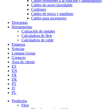
Cables resistentes a la rotación y antigiratorios
Cables de acero inoxidable
Cordones
Cables de pesca y marítimo
Cables para ascensores
Descargas
Herramientas
Cotización de metales
Calculadora de fleje
Calculadora de cable
Empresa
Noticias
Lontana Group
Contacto
Área de cliente
ES
EN
FR
DE
PT
IT
PL
Productos
Fleje