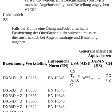
verwendet werden. Eine Beschichtung vom Typ S
muss bei Angebotsanfrage und Bestellung angegeben
werden.
Unbehandelt
(U)
Falls der Kunde eine Ölung und/oder chemische
Passivierung der Oberflächen nicht wünscht, muss er
dies ausdrücklich bei Angebotsanfrage und Bestellung
angeben.
Generelle internati
Äquivalenzen
Europäische
JAPAN
Bezeichnung
Werkstoffnr.
USA (AISI)
CH
Norm (EN)
(JIS)
CS
Typen
DX
DX51D + Z
1,0226
EN 10346
A653
–
–
A, B,
+ Z
C
DX52D + Z
1,0350
EN 10346
DX53D + Z
1,0355
EN 10346
DX54D + Z
1,0306
EN 10346
DX56D + Z
1,0322
EN 10346