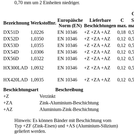
0,70 mm um 2 Einheiten niedriger.
Europäische
Lieferbare
C
S
Bezeichnung
Werkstoffnr.
Norm (EN)
Beschichtungen
max.
ma
DX51D
1,0226
EN 10346
+Z +ZA +AZ
0,18
0,
DX52D
1,0350
EN 10346
+Z +ZA +AZ
0,12
0,
DX53D
1,0355
EN 10346
+Z +ZA +AZ
0,12
0,
DX54D
1,0306
EN 10346
+Z +ZA +AZ
0,12
0,
DX56D
1,0322
EN 10346
+Z +ZA +AZ
0,12
0,
HX300LAD
1,0932
EN 10346
+Z +ZA +AZ
0,12
0,
HX420LAD
1,0935
EN 10346
+Z +ZA +AZ
0,12
0,
Beschichtungsart
Beschreibung
+Z
Verzinkt
+ZA
Zink-Aluminium-Beschichtung
+AZ
Aluminium-Zink-Beschichtung
Hinweis: Es können Bänder mit Beschichtung vom
Typ +ZF (Zink-Eisen) und +AS (Aluminium-Silizium)
geliefert werden.