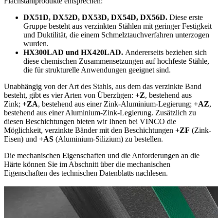
Flachstahlprodukte entsprechen:
DX51D, DX52D, DX53D, DX54D, DX56D.
Diese erste
Gruppe besteht aus verzinkten Stählen mit geringer Festigkeit
und Duktilität, die einem Schmelztauchverfahren unterzogen
wurden.
HX300LAD und HX420LAD.
Andererseits beziehen sich
diese chemischen Zusammensetzungen auf hochfeste Stähle,
die für strukturelle Anwendungen geeignet sind.
Unabhängig von der Art des Stahls, aus dem das verzinkte Band
besteht, gibt es vier Arten von Überzügen:
+Z
, bestehend aus
Zink;
+ZA
, bestehend aus einer Zink-Aluminium-Legierung;
+AZ
,
bestehend aus einer Aluminium-Zink-Legierung. Zusätzlich zu
diesen Beschichtungen bieten wir Ihnen bei VINCO die
Möglichkeit, verzinkte Bänder mit den Beschichtungen
+ZF
(Zink-
Eisen) und
+AS
(Aluminium-Silizium) zu bestellen.
Die mechanischen Eigenschaften und die Anforderungen an die
Härte können Sie im Abschnitt über die mechanischen
Eigenschaften des technischen Datenblatts nachlesen.