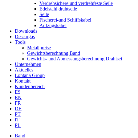
Verdrehsichere und verdrehfeste Seile
Edelstahl drahtseile
Seile
Fischerei-und Schiffskabel
Aufzugskabel
Downloads
Descargas
Tools
Metallpreise
Gewichtsberechnung Band
Gewichts- und Abmessungsberechnung Drahtsei
Unternehmen
Aktuelles
Lontana Group
Kontakt
Kundenbereich
ES
EN
FR
DE
PT
IT
PL
Band