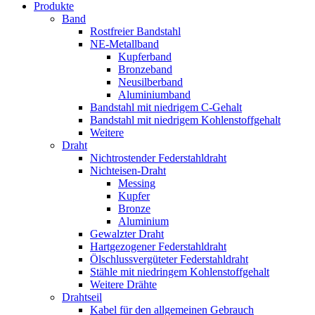
Produkte
Band
Rostfreier Bandstahl
NE-Metallband
Kupferband
Bronzeband
Neusilberband
Aluminiumband
Bandstahl mit niedrigem C-Gehalt
Bandstahl mit niedrigem Kohlenstoffgehalt
Weitere
Draht
Nichtrostender Federstahldraht
Nichteisen-Draht
Messing
Kupfer
Bronze
Aluminium
Gewalzter Draht
Hartgezogener Federstahldraht
Ölschlussvergüteter Federstahldraht
Stähle mit niedringem Kohlenstoffgehalt
Weitere Drähte
Drahtseil
Kabel für den allgemeinen Gebrauch