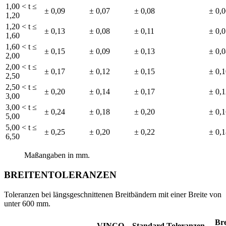
1,00 < t ≤
± 0,09
± 0,07
± 0,08
± 0,
1,20
1,20 < t ≤
± 0,13
± 0,08
± 0,11
± 0,
1,60
1,60 < t ≤
± 0,15
± 0,09
± 0,13
± 0,
2,00
2,00 < t ≤
± 0,17
± 0,12
± 0,15
± 0,
2,50
2,50 < t ≤
± 0,20
± 0,14
± 0,17
± 0,
3,00
3,00 < t ≤
± 0,24
± 0,18
± 0,20
± 0,
5,00
5,00 < t ≤
± 0,25
± 0,20
± 0,22
± 0,
6,50
Maßangaben in mm.
BREITENTOLERANZEN
Toleranzen bei längsgeschnittenen Breitbändern mit einer Breite von
unter 600 mm.
Bre
VINCO – Standard Toleranzen