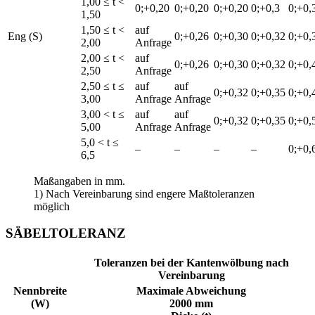
1,00 ≤ t <
0;+0,20
0;+0,20
0;+0,20
0;+0,3
0;+0,
1,50
1,50 ≤ t <
auf
Eng (S)
0;+0,26
0;+0,30
0;+0,32
0;+0,
2,00
Anfrage
2,00 ≤ t <
auf
0;+0,26
0;+0,30
0;+0,32
0;+0,
2,50
Anfrage
2,50 ≤ t ≤
auf
auf
0;+0,32
0;+0,35
0;+0,
3,00
Anfrage
Anfrage
3,00 < t ≤
auf
auf
0;+0,32
0;+0,35
0;+0,
5,00
Anfrage
Anfrage
5,0 < t ≤
–
–
–
–
0;+0,
6,5
Maßangaben in mm.
1) Nach Vereinbarung sind engere Maßtoleranzen
möglich
SÄBELTOLERANZ
Toleranzen bei der Kantenwölbung nach
Vereinbarung
Nennbreite
Maximale Abweichung
(W)
2000 mm