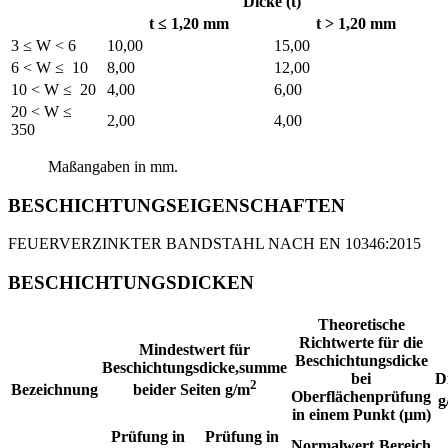
Dicke (t)
t ≤ 1,20 mm
t > 1,20 mm
3 ≤ W < 6
10,00
15,00
6 < W ≤ 10
8,00
12,00
10 < W ≤ 20
4,00
6,00
20 < W ≤
2,00
4,00
350
Maßangaben in mm.
BESCHICHTUNGSEIGENSCHAFTEN
FEUERVERZINKTER BANDSTAHL NACH EN 10346:2015
BESCHICHTUNGSDICKEN
Theoretische
Richtwerte für die
Mindestwert für
Beschichtungsdicke
Beschichtungsdicke,summe
bei
D
2
Bezeichnung
beider Seiten g/m
Oberflächenprüfung
g
in einem Punkt (µm)
Prüfung in
Prüfung in
Normalwert
Bereich