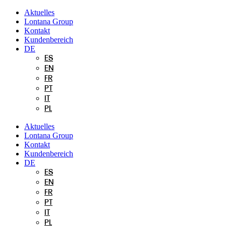
Zum
Aktuelles
Inhalt
Lontana Group
springen
Kontakt
Kundenbereich
DE
ES
EN
FR
PT
IT
PL
Aktuelles
Lontana Group
Kontakt
Kundenbereich
DE
ES
EN
FR
PT
IT
PL