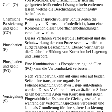
von Korrosion. Die Ölschicht muss sich mit
Geölt (O)
geeigneten fettlösenden Lösungsmitteln entfernen
lassen, welche die Beschichtung nicht negativ
beeinflussen.
Chemische
Wenn ein anspruchsvollerer Schutz gegen die
Passivierung
Bildung von Korrosion erforderlich ist, kann eine
und geölt
Kombination dieser Oberflächenbehandlungen
(CO)
vereinbart werden.
Dieses Verfahren verbessert die Haftbarkeit und die
Schutzwirkung der vom Prozessverantwortlichen
Phosphatiert
aufgetragenen Beschichtung. Ebenso verringert es
(P)
die Gefahr der Bildung von Korrosion bei Lagerung
und Transport.
Phosphatiert
Eine Kombination aus Phosphatierung und Ölen
und geölt
(PO) kann die Verformbarkeit verbessern
(PO)
Nach Vereinbarung kann auf einer oder auf beiden
Seiten eine transparente organische
Folienbeschichtung von etwa 1 g/m² aufgetragen
werden. Dieses Verfahren bietet zusätzlichen Schutz
gegen bestimmte Arten von Korrosion und gegen
Versiegelung
Fingerabdrücke. Es kann die Gleiteigenschaften
(S)
während der Verformungsprozesse verbessern und
kann als Grundierung für eine spätere Lackierung