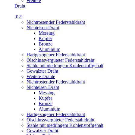
Weitere
Draht
[02]
Nichtrostender Federstahldraht
Nichteisen-Draht
Messing
Kupfer
Bronze
Aluminium
Hartgezogener Federstahldraht
Ölschlussvergüteter Federstahldraht
Stähle mit niedringem Kohlenstoffgehalt
Gewalzter Draht
Weitere Drähte
Nichtrostender Federstahldraht
Nichteisen-Draht
Messing
Kupfer
Bronze
Aluminium
Hartgezogener Federstahldraht
Ölschlussvergüteter Federstahldraht
Stähle mit niedringem Kohlenstoffgehalt
Gewalzter Draht