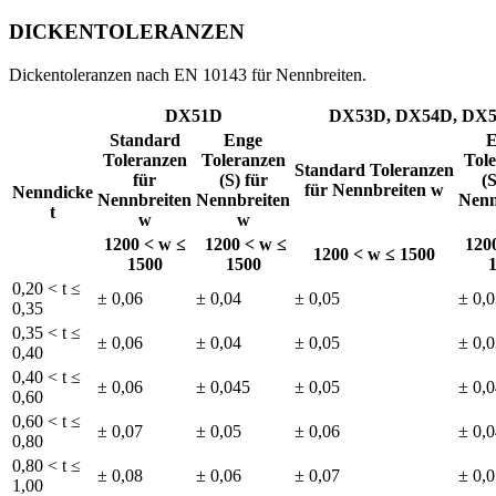
DICKENTOLERANZEN
Dickentoleranzen nach EN 10143 für Nennbreiten.
DX51D
DX53D, DX54D, DX
Standard
Enge
E
Toleranzen
Toleranzen
Tol
Standard Toleranzen
für
(S) für
(S
für Nennbreiten w
Nenndicke
Nennbreiten
Nennbreiten
Nenn
t
w
w
1200 < w ≤
1200 < w ≤
120
1200 < w ≤ 1500
1500
1500
0,20 < t ≤
± 0,06
± 0,04
± 0,05
± 0,
0,35
0,35 < t ≤
± 0,06
± 0,04
± 0,05
± 0,
0,40
0,40 < t ≤
± 0,06
± 0,045
± 0,05
± 0,
0,60
0,60 < t ≤
± 0,07
± 0,05
± 0,06
± 0,
0,80
0,80 < t ≤
± 0,08
± 0,06
± 0,07
± 0,
1,00