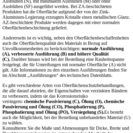
Ausblühen (N), mit minimalem Ausblühen (M) oder ohne
Ausblühen (SF) ausgeführt werden. Bei ZA-beschichteten
Produkten hat die Oberfläche aufgrund der von der Zink-
Aluminium-Legierung erzeugten Kristalle einen metallischen Glanz.
AZ-beschichtete Produkte werden dagegen mit einer normalen
Oberflächenbeschichtung geliefert.
Andererseits ist es wichtig, neben den Oberflächenbeschaffenheiten
auch die Oberflächenqualität des Materials in Bezug auf
Unvollkommenheiten zu berücksichtigen:
normale Ausführung
(A), verbesserte Ausführung (B) und höhere Qualität
(C).
Darüber hinaus wird bei der Bestellung eine Rauheitsspanne
festgelegt, die für Umreifungen mit normaler Oberfläche (A) nicht
gilt. Alle Informationen zu den einzelnen Ausführungen finden Sie
im Abschnitt „Ausführungen“ des technischen Datenblatts.
Es gibt verschiedene Arten von Oberflächenschutzbehandlungen,
die alle darauf abzielen, die Eigenschaften von verzinkten Bändern
zu verbessern, indem sie das Korrosionsrisiko
verringern:
chemische Passivierung (C), Ölung (O), chemische
Passivierung und Ölung (CO), Phosphatierung (P),
Phosphatierung und Ölung (PO), Versiegelung (S).
Es besteht
auch die Möglichkeit, bei der Bestellung unbehandeltes Material (U)
zu wählen.
Konsultieren Sie die Maße und Abmessungen für Dicke, Breite und