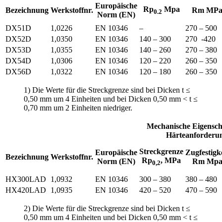
Europäische
Rp
Mpa
Bezeichnung
Werkstoffnr.
Rm MP
0.2
Norm (EN)
DX51D
1,0226
EN 10346
–
270 – 500
DX52D
1,0350
EN 10346
140 – 300
270 -420
DX53D
1,0355
EN 10346
140 – 260
270 – 380
DX54D
1,0306
EN 10346
120 – 220
260 – 350
DX56D
1,0322
EN 10346
120 – 180
260 – 350
1) Die Werte für die Streckgrenze sind bei Dicken t ≤
0,50 mm um 4 Einheiten und bei Dicken 0,50 mm < t ≤
0,70 mm um 2 Einheiten niedriger.
Mechanische Eigensch
Härteanforderu
Streckgrenze
Europäische
Zugfestigk
Bezeichnung
Werkstoffnr.
Rp
, MPa
Norm (EN)
Rm Mp
0,2
HX300LAD
1,0932
EN 10346
300 – 380
380 – 480
HX420LAD
1,0935
EN 10346
420 – 520
470 – 590
2) Die Werte für die Streckgrenze sind bei Dicken t ≤
0,50 mm um 4 Einheiten und bei Dicken 0,50 mm < t ≤