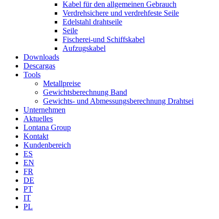
Kabel für den allgemeinen Gebrauch
Verdrehsichere und verdrehfeste Seile
Edelstahl drahtseile
Seile
Fischerei-und Schiffskabel
Aufzugskabel
Downloads
Descargas
Tools
Metallpreise
Gewichtsberechnung Band
Gewichts- und Abmessungsberechnung Drahtsei
Unternehmen
Aktuelles
Lontana Group
Kontakt
Kundenbereich
ES
EN
FR
DE
PT
IT
PL