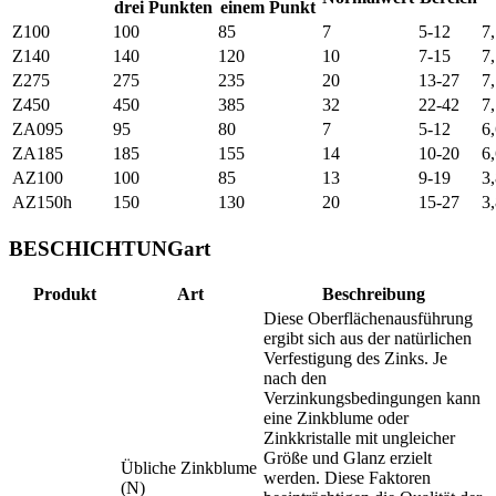
drei Punkten
einem Punkt
Z100
100
85
7
5-12
7
Z140
140
120
10
7-15
7
Z275
275
235
20
13-27
7
Z450
450
385
32
22-42
7
ZA095
95
80
7
5-12
6
ZA185
185
155
14
10-20
6
AZ100
100
85
13
9-19
3
AZ150h
150
130
20
15-27
3
BESCHICHTUNGart
Produkt
Art
Beschreibung
Diese Oberflächenausführung
ergibt sich aus der natürlichen
Verfestigung des Zinks. Je
nach den
Verzinkungsbedingungen kann
eine Zinkblume oder
Zinkkristalle mit ungleicher
Größe und Glanz erzielt
Übliche Zinkblume
werden. Diese Faktoren
(N)