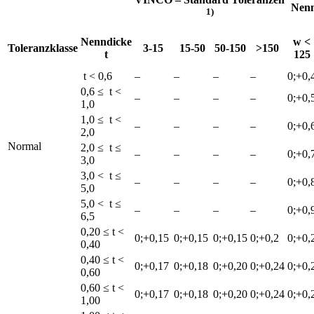
Nenn
1)
Nenndicke
w <
Toleranzklasse
3-15
15-50
50-150
>150
t
125
t < 0,6
–
–
–
–
0;+0,
0,6 ≤ t <
–
–
–
–
0;+0,
1,0
1,0 ≤ t <
–
–
–
–
0;+0,
2,0
Normal
2,0 ≤ t ≤
–
–
–
–
0;+0,
3,0
3,0 < t ≤
–
–
–
–
0;+0,
5,0
5,0 < t ≤
–
–
–
–
0;+0,
6,5
0,20 ≤ t <
0;+0,15
0;+0,15
0;+0,15
0;+0,2
0;+0,
0,40
0,40 ≤ t <
0;+0,17
0;+0,18
0;+0,20
0;+0,24
0;+0,
0,60
0,60 ≤ t <
0;+0,17
0;+0,18
0;+0,20
0;+0,24
0;+0,
1,00