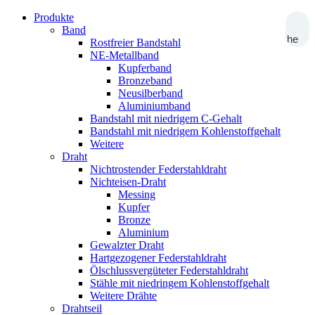
Produkte
Band
Suche
Rostfreier Bandstahl
NE-Metallband
Kupferband
Bronzeband
Neusilberband
Aluminiumband
Bandstahl mit niedrigem C-Gehalt
Bandstahl mit niedrigem Kohlenstoffgehalt
Weitere
Draht
Nichtrostender Federstahldraht
Nichteisen-Draht
Messing
Kupfer
Bronze
Aluminium
Gewalzter Draht
Hartgezogener Federstahldraht
Ölschlussvergüteter Federstahldraht
Stähle mit niedringem Kohlenstoffgehalt
Weitere Drähte
Drahtseil